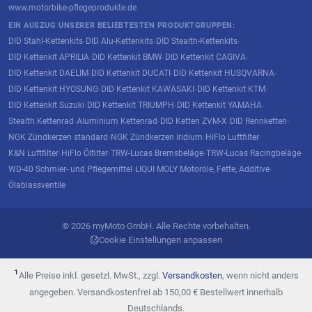
www.motorbike-pflegeprodukte.de
EIN AUSZUG UNSERER BELIEBTESTEN PRODUKTGRUPPEN:
DID Stahl-Kettenkits
DID Alu-Kettenkits
DID Stealth-Kettenkits
·
·
·
DID Kettenkit APRILIA
DID Kettenkit BMW
DID Kettenkit CAGIVA
·
·
·
DID Kettenkit DAELIM
DID Kettenkit DUCATI
DID Kettenkit HUSQVARNA
·
·
·
DID Kettenkit HYOSUNG
DID Kettenkit KAWASAKI
DID Kettenkit KTM
·
·
·
DID Kettenkit Suzuki
DID Kettenkit TRIUMPH
DID Kettenkit YAMAHA
·
·
·
Stealth Kettenrad
Aluminium Kettenrad
DID Ketten ZVM-X
DID Rennketten
·
·
·
·
NGK Zündkerzen standard
NGK Zündkerzen Iridium
HiFlo Luftfilter
·
·
·
K&N Luftfilter
HiFlo Ölfilter
TRW-Lucas Bremsbeläge
TRW-Lucas Racingbeläge
·
·
·
·
WD-40 Schmier- und Pflegemittel
LIQUI MOLY Motoröle, Fette, Additive
·
·
Ölablassventile
© 2026 myMoto GmbH. Alle Rechte vorbehalten.
Cookie Einstellungen anpassen
¹
Alle Preise inkl. gesetzl. MwSt., zzgl.
Versandkosten
, wenn nicht anders
angegeben. Versandkostenfrei ab 150,00 € Bestellwert innerhalb
Deutschlands.