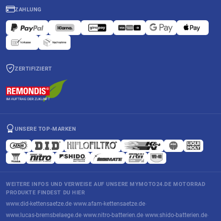
ZAHLUNG
ZERTIFIZIERT
UNSERE TOP-MARKEN
WEITERE INFOS UND VERWEISE AUF UNSERE MYMOTO24.DE MOTORRAD
PRODUKTE FINDEST DU HIER
www.did-kettensaetze.de
www.afam-kettensaetze.de
·
·
www.lucas-bremsbelaege.de
www.nitro-batterien.de
www.shido-batterien.de
·
·
·