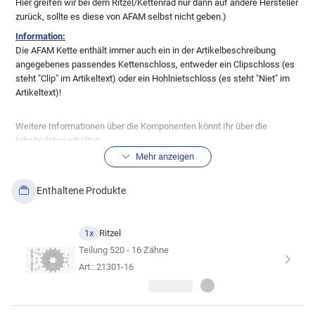
Hier greifen wir bei dem Ritzel/Kettenrad nur dann auf andere Hersteller
zurück, sollte es diese von AFAM selbst nicht geben.)
Information:
Die AFAM Kette enthält immer auch ein in der Artikelbeschreibung
angegebenes passendes Kettenschloss, entweder ein Clipschloss (es
steht "Clip" im Artikeltext) oder ein Hohlnietschloss (es steht "Niet" im
Artikeltext)!
Weitere Informationen über die Komponenten könnt Ihr über die
Inhaltsdaten erhalten.
BITTE prüft auch anhand der technischen Zeichnung der
Mehr anzeigen
Inhaltsdaten die Richtigkeit der Ritzel und Kettenräder,
soweit Euch das möglich ist um Fehler zu vermeiden!
Enthaltene Produkte
Alle Ritzel/Kettenräder werden in der
Standardausführung geliefert! Sonderanfertigungen, wie
1x
Ritzel
Ritzel/Räder mit Schlammnuten etc. bedürfen der
Teilung 520 - 16 Zähne
gesonderten Anfrage per Mail.
Art.: 21301-16
Solltet Ihr eine andere Übersetzung wünschen, könnt Ihr diese über den
Kitkonfigurator ändern.