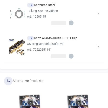
Wir empfehlen, sich für die Kette im Kettensatz stets an der
1x
Kettenrad Stahl
Erstausrüsterqualität zu orientieren
Teilung 520 - 45 Zähne
(siehe Ergebnisse der Fahrzeugsuche).
Art.: 12505-45
1x
Kette AFAM520XRR3-G 114 Clip
XS-Ring verstärkt 5/8''x1/4''
Art.: 72520251141
Alternative Produkte