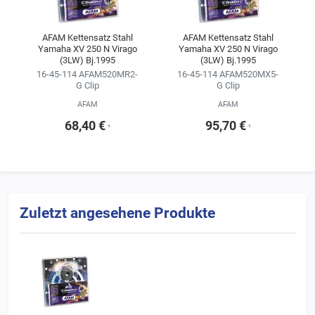
AFAM Kettensatz Stahl
AFAM Kettensatz Stahl
Yamaha XV 250 N Virago
Yamaha XV 250 N Virago
(3LW) Bj.1995
(3LW) Bj.1995
16-45-114 AFAM520MR2-
16-45-114 AFAM520MX5-
G Clip
G Clip
AFAM
AFAM
68,40 €
95,70 €
¹
¹
Zuletzt angesehene Produkte