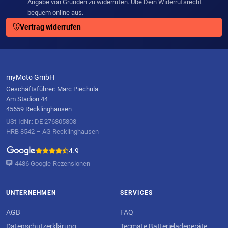
Angabe von Gründen zu widerrufen. Übe Dein Widerrufsrecht
bequem online aus.
Vertrag widerrufen
myMoto GmbH
Geschäftsführer: Marc Piechula
Am Stadion 44
45659 Recklinghausen
USt-IdNr.: DE 276805808
HRB 8542 – AG Recklinghausen
4.9
4486 Google-Rezensionen
UNTERNEHMEN
SERVICES
AGB
FAQ
Datenschutzerklärung
Tecmate Batterieladegeräte