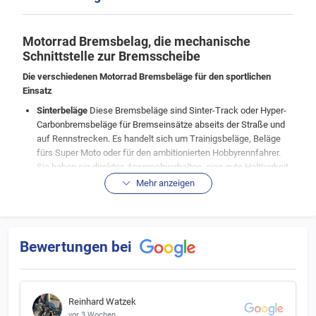
Motorrad Bremsbelag, die mechanische
Schnittstelle zur Bremsscheibe
Die verschiedenen Motorrad Bremsbeläge für den sportlichen
Einsatz
Sinterbeläge
Diese Bremsbeläge sind Sinter-Track oder Hyper-
Carbonbremsbeläge für Bremseinsätze abseits der Straße und
auf Rennstrecken. Es handelt sich um Trainigsbeläge, Beläge
fürs Super Moto oder für den ambitionierten Hobbyrennfahrer.
Sie haben ein direktes Ansprechverhalten, eine gute Haltbarkeit
und sehr gute Bremsleistung bei geringer Handkraft.
Mehr anzeigen
Carbonbeläge
Diese Bremsbeläge (Sinter-Carbon) sind reine
Rennbeläge für Rennstrecken abseits der Straßen. Sie sind nur
für professionelle Einsätze bestimmt oder für ambitionierte
Hobbyrennfahrer, die aber das Verhalten dieser Beläge erlernt
Bewertungen bei
haben. Hier sind thermische Anpassungen nötig, die
Bremsbeläge müssen warmgebremst sein um richtig zu
funktionieren, dafür haben sie eine lange Lebensdauer ohne
Aushärtung, super geeignet für Langstreckenrennen oder auch
Reinhard Watzek
Bremsenkurse.
vor 3 Wochen