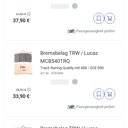
64,90 €
37,90 €
¹
Passgenauigkeit prüfen
Bremsbelag TRW / Lucas
MCB540TRQ
Track Racing Quality mit ABE / ECE R90
Art.Nr.: 6765406
58,90 €
33,90 €
¹
Passgenauigkeit prüfen