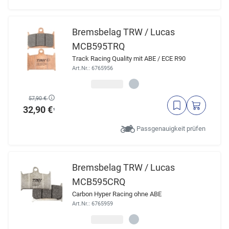
Bremsbelag TRW / Lucas
MCB595TRQ
Track Racing Quality mit ABE / ECE R90
Art.Nr.: 6765956
57,90 €
32,90 €
¹
Passgenauigkeit prüfen
Bremsbelag TRW / Lucas
MCB595CRQ
Carbon Hyper Racing ohne ABE
Art.Nr.: 6765959