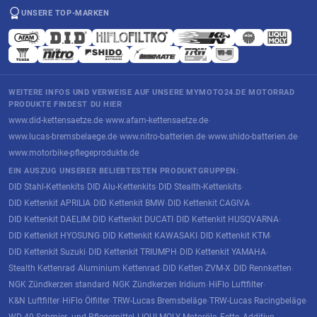
UNSERE TOP-MARKEN
WEITERE INFOS UND VERWEISE AUF UNSERE MYMOTO24.DE MOTORRAD
PRODUKTE FINDEST DU HIER
www.did-kettensaetze.de
www.afam-kettensaetze.de
·
·
www.lucas-bremsbelaege.de
www.nitro-batterien.de
www.shido-batterien.de
·
·
·
www.motorbike-pflegeprodukte.de
EIN AUSZUG UNSERER BELIEBTESTEN PRODUKTGRUPPEN:
DID Stahl-Kettenkits
DID Alu-Kettenkits
DID Stealth-Kettenkits
·
·
·
DID Kettenkit APRILIA
DID Kettenkit BMW
DID Kettenkit CAGIVA
·
·
·
DID Kettenkit DAELIM
DID Kettenkit DUCATI
DID Kettenkit HUSQVARNA
·
·
·
DID Kettenkit HYOSUNG
DID Kettenkit KAWASAKI
DID Kettenkit KTM
·
·
·
DID Kettenkit Suzuki
DID Kettenkit TRIUMPH
DID Kettenkit YAMAHA
·
·
·
Stealth Kettenrad
Aluminium Kettenrad
DID Ketten ZVM-X
DID Rennketten
·
·
·
·
NGK Zündkerzen standard
NGK Zündkerzen Iridium
HiFlo Luftfilter
·
·
·
K&N Luftfilter
HiFlo Ölfilter
TRW-Lucas Bremsbeläge
TRW-Lucas Racingbeläge
·
·
·
·
WD-40 Schmier- und Pflegemittel
LIQUI MOLY Motoröle, Fette, Additive