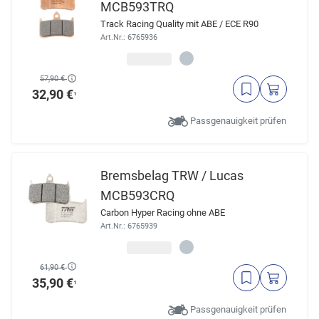
MCB593TRQ
Track Racing Quality mit ABE / ECE R90
Art.Nr.: 6765936
57,90 €
32,90 €
¹
Passgenauigkeit prüfen
Bremsbelag TRW / Lucas
MCB593CRQ
Carbon Hyper Racing ohne ABE
Art.Nr.: 6765939
61,90 €
35,90 €
¹
Passgenauigkeit prüfen