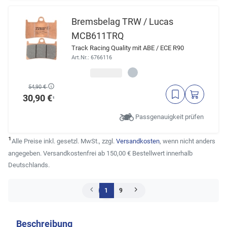
Bremsbelag TRW / Lucas
MCB611TRQ
Track Racing Quality mit ABE / ECE R90
Art.Nr.: 6766116
54,90 €
30,90 €
¹
Passgenauigkeit prüfen
¹
Alle Preise inkl. gesetzl. MwSt., zzgl.
Versandkosten
, wenn nicht anders
angegeben. Versandkostenfrei ab 150,00 € Bestellwert innerhalb
Deutschlands.
1
9
Beschreibung