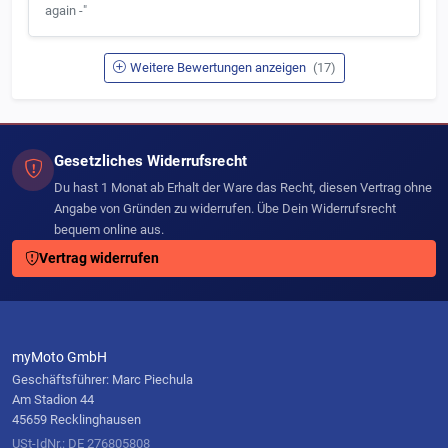
einfach ihr Fahrzeug und wir zeigen Ihnen die benötigten Teile an, so
again -"
können sie nicht verkehrt bestellen und brauchen nicht umständlich
nach dem Bauteil suchen.
Weitere Bewertungen anzeigen
(17)
Gesetzliches Widerrufsrecht
Du hast 1 Monat ab Erhalt der Ware das Recht, diesen Vertrag ohne
Angabe von Gründen zu widerrufen. Übe Dein Widerrufsrecht
bequem online aus.
Vertrag widerrufen
myMoto GmbH
Geschäftsführer: Marc Piechula
Am Stadion 44
45659 Recklinghausen
USt-IdNr.: DE 276805808