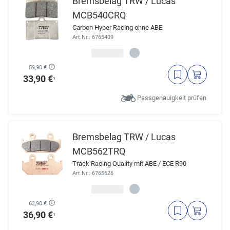
Bremsbelag TRW / Lucas
MCB540CRQ
Carbon Hyper Racing ohne ABE
Art.Nr.: 6765409
59,90 €
33,90 €
¹
Passgenauigkeit prüfen
Bremsbelag TRW / Lucas
MCB562TRQ
Track Racing Quality mit ABE / ECE R90
Art.Nr.: 6765626
62,90 €
36,90 €
¹