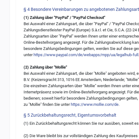
§ 4 Besondere Vereinbarungen zu angebotenen Zahlungsar
(1) Zahlung über "PayPal" / "PayPal Checkout"
Bei Auswahl einer Zahlungsart, die über "PayPal" / "PayPal Check
Zahlungsdienstleister PayPal (Europe) S.à.r.l. et Cie, S.C.A. (22-2
Zahlungsarten über "PayPal" werden Ihnen unter einer entspreche
Online-Bestellvorgang angezeigt. Für die Zahlungsabwicklung kann
besondere Zahlungsbedingungen gelten, werden Sie auf diese ges
unter
https://www.paypal.com/de/webapps/mpp/ua/legalhub-full
(2) Zahlung über "Mollie"
Bei Auswahl einer Zahlungsart, die über "Mollie" angeboten wird, 
B.V. (Keizersgracht 313, 1016 EE Amsterdam, Niederlande; "Mollie"
Die einzelnen Zahlungsarten über "Mollie" werden Ihnen unter ein
Internetpräsenz sowie im Online-Bestellvorgang angezeigt. Für di
bedienen; soweit hierfür besondere Zahlungsbedingungen gelten,
zu "Mollie" finden Sie unter
https://www.mollie.com/de
.
§ 5 Zurückbehaltungsrecht, Eigentumsvorbehalt
(1) Ein Zurückbehaltungsrecht können Sie nur ausüben, soweit es
(2) Die Ware bleibt bis zur vollständigen Zahlung des Kaufpreises