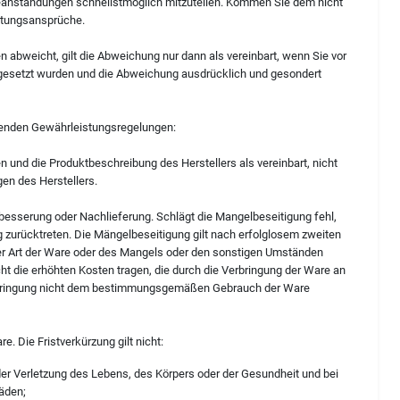
anstandungen schnellstmöglich mitzuteilen. Kommen Sie dem nicht
istungsansprüche.
 abweicht, gilt die Abweichung nur dann als vereinbart, wenn Sie vor
 gesetzt wurden und die Abweichung ausdrücklich und gesondert
ehenden Gewährleistungsregelungen:
 und die Produktbeschreibung des Herstellers als vereinbart, nicht
en des Herstellers.
esserung oder Nachlieferung. Schlägt die Mangelbeseitigung fehl,
 zurücktreten. Die Mängelbeseitigung gilt nach erfolglosem zweiten
er Art der Ware oder des Mangels oder den sonstigen Umständen
t die erhöhten Kosten tragen, die durch die Verbringung der Ware an
Verbringung nicht dem bestimmungsgemäßen Gebrauch der Ware
e. Die Fristverkürzung gilt nicht:
er Verletzung des Lebens, des Körpers oder der Gesundheit und bei
häden;