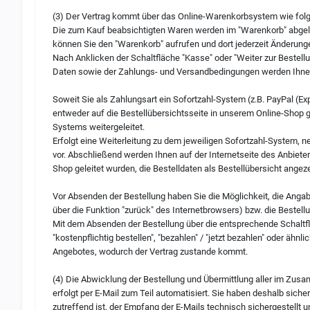
(3) Der Vertrag kommt über das Online-Warenkorbsystem wie folg
Die zum Kauf beabsichtigten Waren werden im "Warenkorb" abgeleg
können Sie den "Warenkorb" aufrufen und dort jederzeit Änderun
Nach Anklicken der Schaltfläche "Kasse" oder "Weiter zur Bestell
Daten sowie der Zahlungs- und Versandbedingungen werden Ihnen 
Soweit Sie als Zahlungsart ein Sofortzahl-System (z.B. PayPal (E
entweder auf die Bestellübersichtsseite in unserem Online-Shop ge
Systems weitergeleitet.
Erfolgt eine Weiterleitung zu dem jeweiligen Sofortzahl-System, 
vor. Abschließend werden Ihnen auf der Internetseite des Anbiet
Shop geleitet wurden, die Bestelldaten als Bestellübersicht angeze
Vor Absenden der Bestellung haben Sie die Möglichkeit, die Angab
über die Funktion "zurück" des Internetbrowsers) bzw. die Bestel
Mit dem Absenden der Bestellung über die entsprechende Schaltfläch
"kostenpflichtig bestellen", "bezahlen" / "jetzt bezahlen" oder äh
Angebotes, wodurch der Vertrag zustande kommt.
(4) Die Abwicklung der Bestellung und Übermittlung aller im Zu
erfolgt per E-Mail zum Teil automatisiert. Sie haben deshalb siche
zutreffend ist, der Empfang der E-Mails technisch sichergestellt u