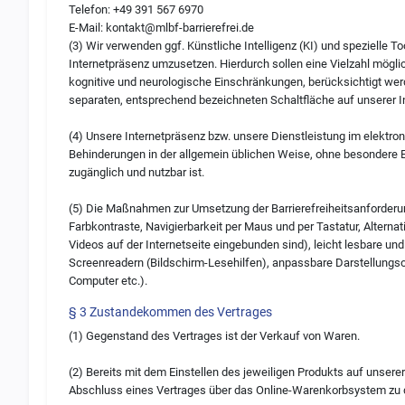
Telefon: +49 391 567 6970
E-Mail:
kontakt@mlbf-barrierefrei.de
(3) Wir verwenden ggf. Künstliche Intelligenz (KI) und spezielle To
Internetpräsenz umzusetzen. Hierdurch sollen eine Vielzahl möglic
kognitive und neurologische Einschränkungen, berücksichtigt werde
separaten, entsprechend bezeichneten Schaltfläche auf unserer I
(4) Unsere Internetpräsenz bzw. unsere Dienstleistung im elektro
Behinderungen in der allgemein üblichen Weise, ohne besondere E
zugänglich und nutzbar ist.
(5) Die Maßnahmen zur Umsetzung der Barrierefreiheitsanforderu
Farbkontraste, Navigierbarkeit per Maus und per Tastatur, Alternati
Videos auf der Internetseite eingebunden sind), leicht lesbare und
Screenreadern (Bildschirm-Lesehilfen), anpassbare Darstellungs
Computer etc.).
§ 3 Zustandekommen des Vertrages
(1) Gegenstand des Vertrages ist der Verkauf von Waren.
(2) Bereits mit dem Einstellen des jeweiligen Produkts auf unserer
Abschluss eines Vertrages über das Online-Warenkorbsystem zu 