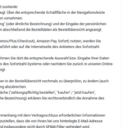
t zustande:
t. Über die entsprechende Schaltfläche in der Navigationsleiste
gen vornehmen.
ung" (oder ähnliche Bezeichnung) und der Eingabe der persönlichen
abschließend die Bestelldaten als Bestellübersicht angezeigt.
xpress/Plus/Checkout), Amazon Pay, Sofort) nutzen, werden Sie
führt oder auf die Internetseite des Anbieters des Sofortzahl-
nehmen Sie dort die entsprechende Auswahl bzw. Eingabe Ihrer Daten
ers des Sofortzahl-Systems oder nachdem Sie zurück in unseren Online-
igt.
en in der Bestellübersicht nochmals zu überprüfen, zu ändern (auch
lung abzubrechen.
e ("zahlungspflichtig bestellen", "kaufen" / "jetzt kaufen",
nliche Bezeichnung) erklären Sie rechtsverbindlich die Annahme des
sammenhang mit dem Vertragsschluss erforderlichen Informationen
rzustellen, dass die von Ihnen bei uns hinterlegte E-Mail-Adresse
nd insbesondere nicht durch SPAM-Filter verhindert wird.