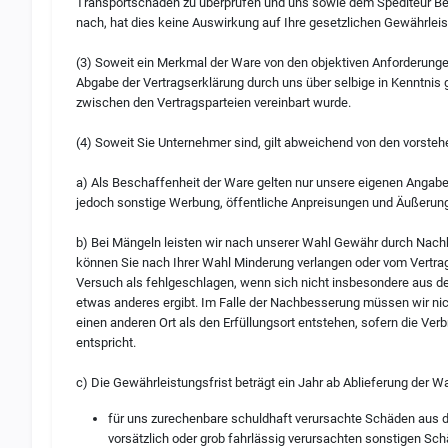
Transportschäden zu überprüfen und uns sowie dem Spediteur Be
nach, hat dies keine Auswirkung auf Ihre gesetzlichen Gewährle
(3) Soweit ein Merkmal der Ware von den objektiven Anforderungen
Abgabe der Vertragserklärung durch uns über selbige in Kenntnis
zwischen den Vertragsparteien vereinbart wurde.
(4) Soweit Sie Unternehmer sind, gilt abweichend von den vorst
a) Als Beschaffenheit der Ware gelten nur unsere eigenen Angaben
jedoch sonstige Werbung, öffentliche Anpreisungen und Äußerung
b) Bei Mängeln leisten wir nach unserer Wahl Gewähr durch Nachb
können Sie nach Ihrer Wahl Minderung verlangen oder vom Vertrag
Versuch als fehlgeschlagen, wenn sich nicht insbesondere aus d
etwas anderes ergibt. Im Falle der Nachbesserung müssen wir nich
einen anderen Ort als den Erfüllungsort entstehen, sofern die 
entspricht.
c) Die Gewährleistungsfrist beträgt ein Jahr ab Ablieferung der War
für uns zurechenbare schuldhaft verursachte Schäden aus d
vorsätzlich oder grob fahrlässig verursachten sonstigen Sc