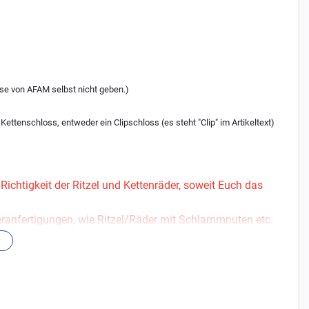
iese von AFAM selbst nicht geben.)
ttenschloss, entweder ein Clipschloss (es steht "Clip" im Artikeltext)
ichtigkeit der Ritzel und Kettenräder, soweit Euch das
deranfertigungen, wie Ritzel/Räder mit Schlammnuten etc.
rn.
ntieren