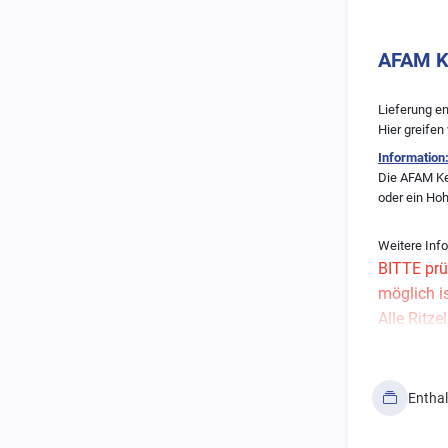
AFAM Ke
Lieferung en
Hier greifen
Information
Die AFAM Ket
oder ein Hohl
Weitere Info
BITTE prü
möglich i
Alle Ritz
bedürfen 
Solltet Ihr 
Entha
Wir empfe
(siehe Er