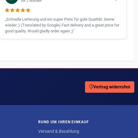
vor 2 Wochen
„Schnelle Lieferung und ein super Preis für gute Qualität. Gerne
wieder ;) (Translated by Google) Fast delivery and a great price for
good quality. Would gladly order again ;)"
Vertrag widerrufen
RUND UM IHREN EINKAUF
Versand & Bezahlung