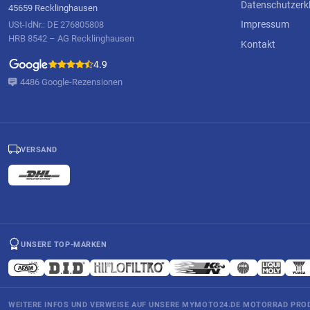
Datenschutzerk
45659 Recklinghausen
Impressum
USt-IdNr.: DE 276805808
HRB 8542 – AG Recklinghausen
Kontakt
4.9
4486 Google-Rezensionen
VERSAND
UNSERE TOP-MARKEN
WEITERE INFOS UND VERWEISE AUF UNSERE MYMOTO24.DE MOTORRAD PROD