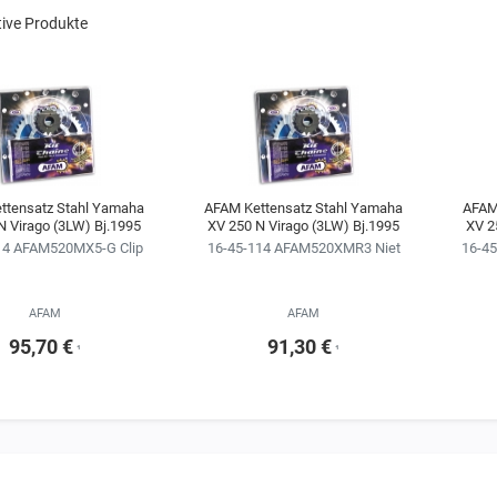
tive Produkte
ttensatz Stahl Yamaha
AFAM Kettensatz Stahl Yamaha
AFAM
N Virago (3LW) Bj.1995
XV 250 N Virago (3LW) Bj.1995
XV 2
14 AFAM520MX5-G Clip
16-45-114 AFAM520XMR3 Niet
16-45
AFAM
AFAM
95,70 €
91,30 €
¹
¹