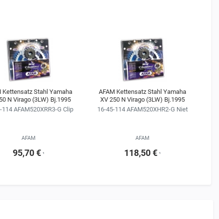
 Kettensatz Stahl Yamaha
AFAM Kettensatz Stahl Yamaha
50 N Virago (3LW) Bj.1995
XV 250 N Virago (3LW) Bj.1995
-114 AFAM520XRR3-G Clip
16-45-114 AFAM520XHR2-G Niet
AFAM
AFAM
95,70 €
118,50 €
¹
¹