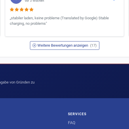
vor 3 Wochen
„stabiler laden, keine probleme (Translated by Google) Stable
charging, no problems"
Weitere Bewertungen anzeigen
(17)
Angabe von Gründen zu
SERVICES
FAQ