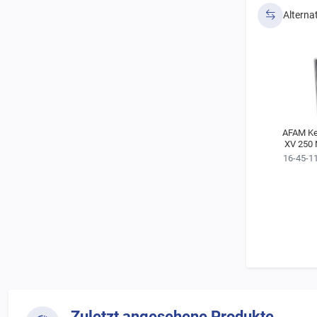
Alterna
AFAM Ke
XV 250 
16-45-1
Zuletzt angesehene Produkte