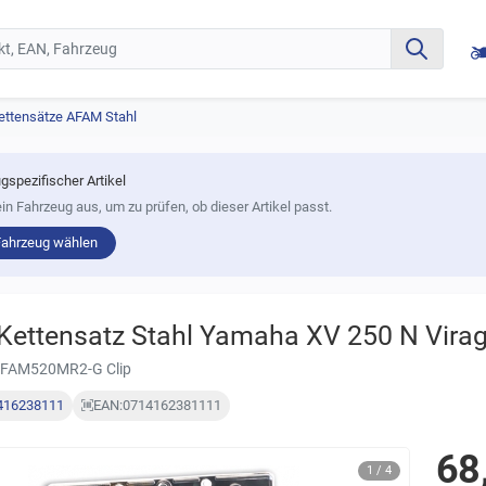
ettensätze AFAM Stahl
gspezifischer Artikel
in Fahrzeug aus, um zu prüfen, ob dieser Artikel passt.
Fahrzeug wählen
ettensatz Stahl Yamaha XV 250 N Virag
AFAM520MR2-G Clip
416238111
EAN:
0714162381111
68
1 / 4