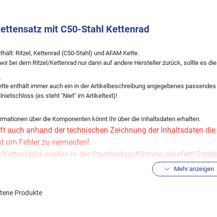
ttensatz mit C50-Stahl Kettenrad
thält: Ritzel, Kettenrad (C50-Stahl) und AFAM Kette.
 wir bei dem Ritzel/Kettenrad nur dann auf andere Hersteller zurück, sollte es d
:
te enthält immer auch ein in der Artikelbeschreibung angegebenes passendes Ke
nietschloss (es steht "Niet" im Artikeltext)!
rmationen über die Komponenten könnt Ihr über die Inhaltsdaten erhalten.
ft auch anhand der technischen Zeichnung der Inhaltsdaten die R
st um Fehler zu vermeiden!
el/Kettenräder werden in der Standardausführung geliefert! Son
der gesonderten Anfrage per Mail.
Mehr anzeigen
eine andere Übersetzung wünschen, könnt Ihr diese über den Kitkonfigurator ände
ltene Produkte
hlen, sich für die Kette im Kettensatz stets an der Erstausrüsterqualität zu orie
gebnisse der Fahrzeugsuche).