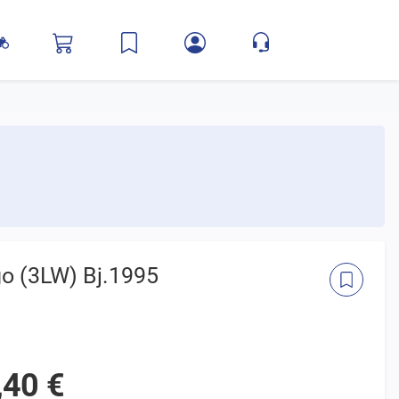
o (3LW) Bj.1995
,40 €