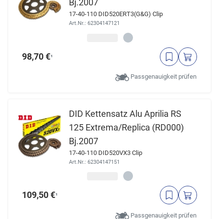
Bj.2007
17-40-110 DID520ERT3(G&G) Clip
Art.Nr.: 62304147121
98,70 €
¹
Passgenauigkeit prüfen
DID Kettensatz Alu Aprilia RS
125 Extrema/Replica (RD000)
Bj.2007
17-40-110 DID520VX3 Clip
Art.Nr.: 62304147151
109,50 €
¹
Passgenauigkeit prüfen