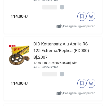
Art.Nr.: 62304147161
114,00 €
¹
Passgenauigkeit prüfen
DID Kettensatz Alu Aprilia RS
125 Extrema/Replica (RD000)
Bj.2007
17-40-110 DID520VX3(G&B) Niet
Art.Nr.: 62304147162
114,00 €
¹
Passgenauigkeit prüfen