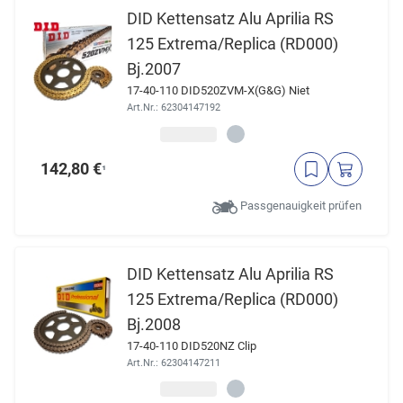
DID Kettensatz Alu Aprilia RS
125 Extrema/Replica (RD000)
Bj.2007
17-40-110 DID520ZVM-X(G&G) Niet
Art.Nr.: 62304147192
142,80 €
¹
Passgenauigkeit prüfen
DID Kettensatz Alu Aprilia RS
125 Extrema/Replica (RD000)
Bj.2008
17-40-110 DID520NZ Clip
Art.Nr.: 62304147211