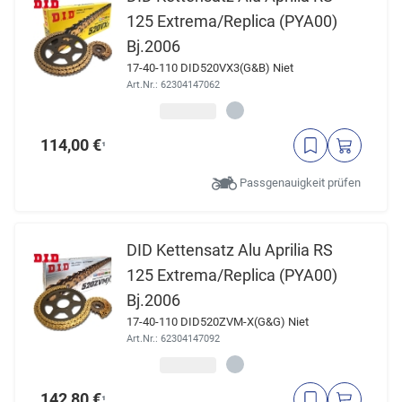
125 Extrema/Replica (PYA00)
Bj.2006
17-40-110 DID520VX3(G&B) Niet
Art.Nr.: 62304147062
114,00 €
¹
Passgenauigkeit prüfen
DID Kettensatz Alu Aprilia RS
125 Extrema/Replica (PYA00)
Bj.2006
17-40-110 DID520ZVM-X(G&G) Niet
Art.Nr.: 62304147092
142,80 €
¹