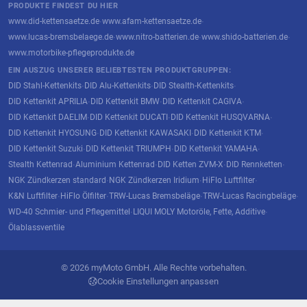
PRODUKTE FINDEST DU HIER
www.did-kettensaetze.de
www.afam-kettensaetze.de
·
·
www.lucas-bremsbelaege.de
www.nitro-batterien.de
www.shido-batterien.de
·
·
·
www.motorbike-pflegeprodukte.de
EIN AUSZUG UNSERER BELIEBTESTEN PRODUKTGRUPPEN:
DID Stahl-Kettenkits
DID Alu-Kettenkits
DID Stealth-Kettenkits
·
·
·
DID Kettenkit APRILIA
DID Kettenkit BMW
DID Kettenkit CAGIVA
·
·
·
DID Kettenkit DAELIM
DID Kettenkit DUCATI
DID Kettenkit HUSQVARNA
·
·
·
DID Kettenkit HYOSUNG
DID Kettenkit KAWASAKI
DID Kettenkit KTM
·
·
·
DID Kettenkit Suzuki
DID Kettenkit TRIUMPH
DID Kettenkit YAMAHA
·
·
·
Stealth Kettenrad
Aluminium Kettenrad
DID Ketten ZVM-X
DID Rennketten
·
·
·
·
NGK Zündkerzen standard
NGK Zündkerzen Iridium
HiFlo Luftfilter
·
·
·
K&N Luftfilter
HiFlo Ölfilter
TRW-Lucas Bremsbeläge
TRW-Lucas Racingbeläge
·
·
·
·
WD-40 Schmier- und Pflegemittel
LIQUI MOLY Motoröle, Fette, Additive
·
·
Ölablassventile
© 2026 myMoto GmbH. Alle Rechte vorbehalten.
Cookie Einstellungen anpassen