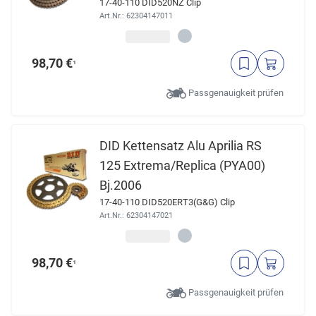
17-40-110 DID520NZ Clip
Art.Nr.: 62304147011
98,70 €
¹
Passgenauigkeit prüfen
DID Kettensatz Alu Aprilia RS
125 Extrema/Replica (PYA00)
Bj.2006
17-40-110 DID520ERT3(G&G) Clip
Art.Nr.: 62304147021
98,70 €
¹
Passgenauigkeit prüfen