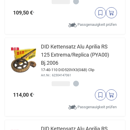
109,50 €
¹
Passgenauigkeit prüfen
DID Kettensatz Alu Aprilia RS
125 Extrema/Replica (PYA00)
Bj.2006
17-40-110 DID520VX3(G&B) Clip
Art.Nr.: 62304147061
114,00 €
¹
Passgenauigkeit prüfen
DID Kettensatz Alu Aprilia RS