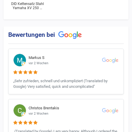
DID Kettensatz Stahl
Yamaha XV 250 N
Virago (3LW) Bj.1989
Bewertungen bei
Markus S
vor 2 Wochen
„Sehr zufrieden, schnell und unkompliziert (Translated by
Google) Very satisfied, quick and uncomplicated"
Christos Brentakis
vor 2 Wochen
„(Translated by Google) I am very happy. Although I ordered the