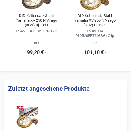
Kitkonfigurator ändern.
Wir empfehlen, sich für die Kette im Kettensatz stets an der
DID Kettensatz Stahl
DID Kettensatz Stahl
Yamaha XV 250 N Virago
Yamaha XV 250 N Virago
Erstausrüsterqualität zu orientieren
(3LW) Bj.1989
(3LW) Bj.1989
(siehe Ergebnisse der Fahrzeugsuche).
16-45-114 DID520NZ Clip
16-45-114
DID520ERT3(G&G) Clip
DID
DID
99,20 €
101,10 €
¹
¹
Zuletzt angesehene Produkte