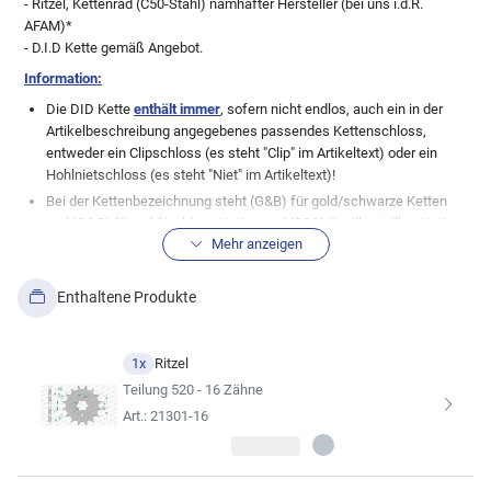
- Ritzel, Kettenrad (C50-Stahl) namhafter Hersteller (bei uns i.d.R.
AFAM)*
- D.I.D Kette gemäß Angebot.
Information:
Die DID Kette
enthält immer
, sofern nicht endlos, auch ein in der
Artikelbeschreibung angegebenes passendes Kettenschloss,
entweder ein Clipschloss (es steht "Clip" im Artikeltext) oder ein
Hohlnietschloss (es steht "Niet" im Artikeltext)!
Bei der Kettenbezeichnung steht (G&B) für gold/schwarze Ketten
und (G&G) für gold/goldene Ketten und (S&S) ür silber/silber Ketten.
Mehr anzeigen
Normale, stahlfarbene Ketten (genannt schwarz), haben keine
Zusatzbezeichnung.
Wichtige Info in Bezug zu den Teilen im Kettensatz:
Wir, die myMoto
Enthaltene Produkte
GmbH, pflegen unsere Datenbank mit großer Sorgfalt. Dennoch gibt
es immer wieder Modellabweichungen zu den bestehenden
Datenblättern der Fahrzeughersteller, daher weisen wir ausdrücklich
1x
Ritzel
die absolute Richtigkeit der von uns hier angezeigten
Teilung 520 - 16 Zähne
Fahrzeugzuordnungen zu dem angebotenen Artikel von uns. Bei
Art.: 21301-16
vielen Fahrzeugen wurden auch gerne mal undokumentierte
Änderungen seitens der Hersteller durchgeführt, so dass die hier
aufgeführte Kitkomobination nicht immer zu 100% passen muss.
Auch Änderungen der Besitzer bei älteren Fahrzeugen sind keine