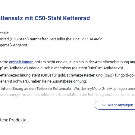
ettensatz mit C50-Stahl Kettenrad
thält:
ttenrad (C50-Stahl) namhafter Hersteller (bei uns i.d.R. AFAM)*
e gemäß Angebot.
:
Kette
enthält immer
, sofern nicht endlos, auch ein in der Artikelbeschreibung
ip" im Artikeltext) oder ein Hohlnietschloss (es steht "Niet" im Artikeltext)!
Kettenbezeichnung steht (G&B) für gold/schwarze Ketten und (G&G) für gold/gold
genannt schwarz), haben keine Zusatzbezeichnung.
 Info in Bezug zu den Teilen im Kettensatz:
Wir, die myMoto GmbH, pflegen unse
weichungen zu den bestehenden Datenblättern der Fahrzeughersteller, daher weis
ten Fahrzeugzuordnungen zu dem angebotenen Artikel von uns. Bei vielen Fah
Mehr anzeigen
teller durchgeführt, so dass die hier aufgeführte Kitkomobination nicht immer 
en sind keine Seltenheit. Wir helfen daher gerne bei der Auffindung der ggf. bei 
h angesprochenen Bauteile mit den bei Ihrem Fahrzeug verbauten übereinstimm
ltene Produkte
 stellt keine Zahnräder her, daher enthält deren Kettensatz immer Zahnräder and