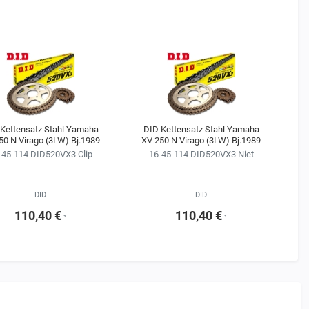
Kettensatz Stahl Yamaha
DID Kettensatz Stahl Yamaha
D
50 N Virago (3LW) Bj.1989
XV 250 N Virago (3LW) Bj.1989
X
-45-114 DID520VX3 Clip
16-45-114 DID520VX3 Niet
DID
DID
110,40 €
110,40 €
¹
¹