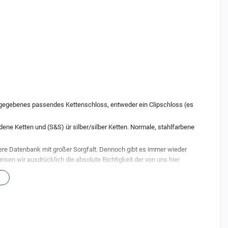
 angegebenes passendes Kettenschloss, entweder ein Clipschloss (es
ene Ketten und (S&S) ür silber/silber Ketten. Normale, stahlfarbene
re Datenbank mit großer Sorgfalt. Dennoch gibt es immer wieder
en wir ausdrücklich die absolute Richtigkeit der von uns hier
rzeugen wurden auch gerne mal undokumentierte Änderungen seitens
zu 100% passen muss. Auch Änderungen der Besitzer bei älteren
Ihnen verbauten Teile, achten Sie daher genau darauf ob die hier
en.
erer Hersteller, mehr dazu in den
FAQ
.