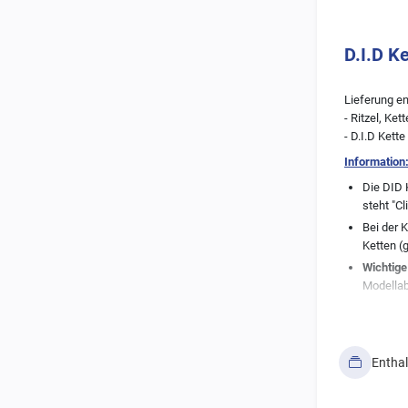
D.I.D K
Lieferung en
- Ritzel, Ke
- D.I.D Kett
Information
Die DID 
steht "Cl
Bei der 
Ketten (
Wichtige
Modellab
angezeig
der Hers
Fahrzeug
technisc
Entha
* DID selbst