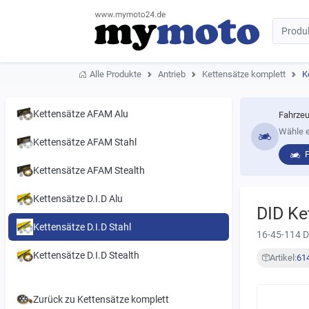
Alle Produkte
Antrieb
Kettensätze komplett
K
Kettensätze AFAM Alu
Fahrzeu
Wähle e
Kettensätze AFAM Stahl
Kettensätze AFAM Stealth
Kettensätze D.I.D Alu
DID Ke
Kettensätze D.I.D Stahl
16-45-114 D
Kettensätze D.I.D Stealth
Artikel:
61
Zurück zu Kettensätze komplett