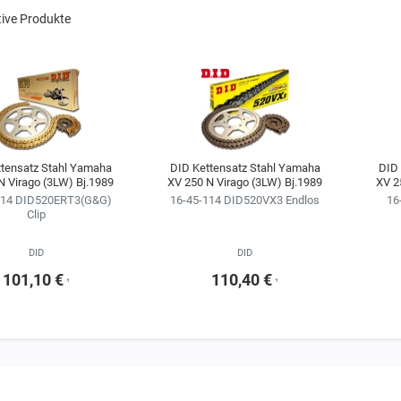
tive Produkte
ttensatz Stahl Yamaha
DID Kettensatz Stahl Yamaha
DID 
N Virago (3LW) Bj.1989
XV 250 N Virago (3LW) Bj.1989
XV 2
114 DID520ERT3(G&G)
16-45-114 DID520VX3 Endlos
16
Clip
DID
DID
101,10 €
110,40 €
¹
¹