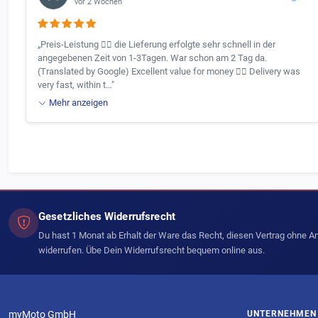
vor 2 Wochen
„Preis-Leistung 👍🏻 die Lieferung erfolgte sehr schnell in der
angegebenen Zeit von 1-3Tagen. War schon am 2 Tag da.
(Translated by Google) Excellent value for money 👍🏻 Delivery was
very fast, within t…"
Mehr anzeigen
Gesetzliches Widerrufsrecht
Du hast 1 Monat ab Erhalt der Ware das Recht, diesen Vertrag ohne 
widerrufen. Übe Dein Widerrufsrecht bequem online aus.
myMoto GmbH
UNTERNEHMEN