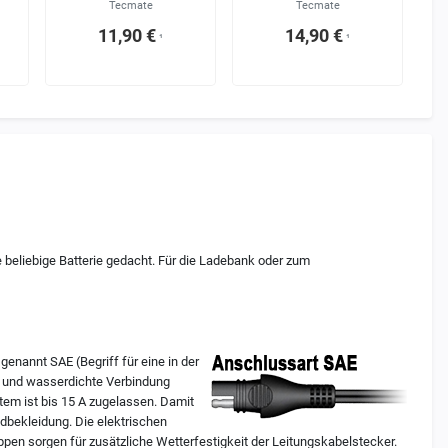
Tecmate
Tecmate
11,90 €
14,90 €
¹
¹
beliebige Batterie gedacht. Für die Ladebank oder zum
enannt SAE (Begriff für eine in der
ge und wasserdichte Verbindung
m ist bis 15 A zugelassen. Damit
adbekleidung. Die elektrischen
en sorgen für zusätzliche Wetterfestigkeit der Leitungskabelstecker.