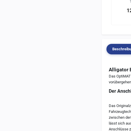
Tecmate
Tecmate
22,90 €
27,90 €
1
¹
¹
Beschreib
Alligator
Das OptiMATE
vorübergehen
Der Ansch
Das Originalz
Fahrzeugtechn
zwischen den
lässt sich au
Anschlüsse z