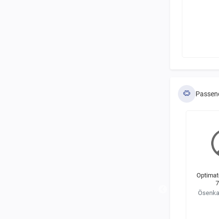
Passen
Optimate Zubehör O125
Optimate Zubehör O127
Optimat
(SAE)
7
Ösenkabel mit Monitor
SAE-Kabel mit Monitor
für LiFePO4-Batterien
Ösenka
für 12V Blei/Säure-
Batterien