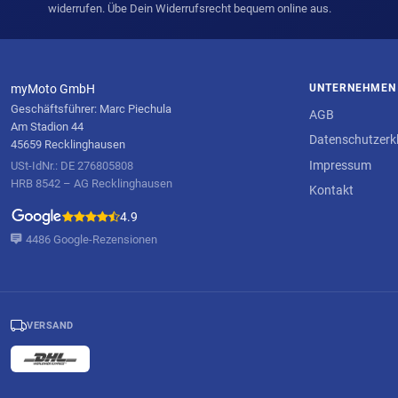
widerrufen. Übe Dein Widerrufsrecht bequem online aus.
myMoto GmbH
UNTERNEHMEN
Geschäftsführer: Marc Piechula
AGB
Am Stadion 44
Datenschutzerk
45659 Recklinghausen
Impressum
USt-IdNr.: DE 276805808
HRB 8542 – AG Recklinghausen
Kontakt
4.9
4486 Google-Rezensionen
VERSAND