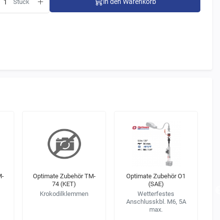
in den Warenkorb
Stück
M-
Optimate Zubehör TM-
Optimate Zubehör O1
74 (KET)
(SAE)
Krokodilklemmen
Wetterfestes
Anschlusskbl. M6, 5A
A
max.