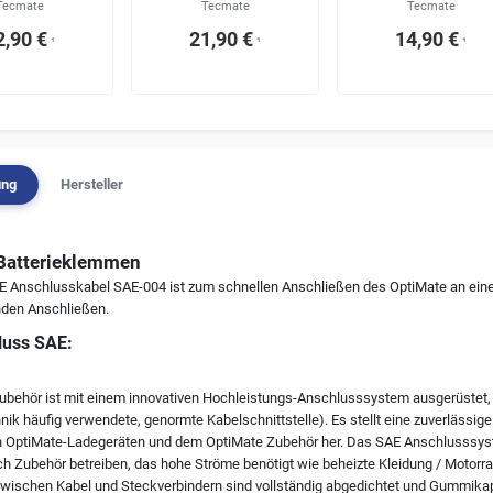
Tecmate
Tecmate
Tecmate
2,90 €
21,90 €
14,90 €
¹
¹
¹
ung
Hersteller
 Batterieklemmen
 Anschlusskabel SAE-004 ist zum schnellen Anschließen des OptiMate an eine 
den Anschließen.
luss SAE:
ubehör ist mit einem innovativen Hochleistungs-Anschlusssystem ausgerüstet, g
ik häufig verwendete, genormte Kabelschnittstelle). Es stellt eine zuverlässi
 OptiMate-Ladegeräten und dem OptiMate Zubehör her. Das SAE Anschlusssyste
ch Zubehör betreiben, das hohe Ströme benötigt wie beheizte Kleidung / Motorr
wischen Kabel und Steckverbindern sind vollständig abgedichtet und Gummikapp