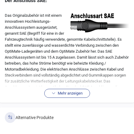
Der Anschluss SAE:
Das Originalzubehör ist mit einem
innovativen Hochleistungs-
Anschlusssystem ausgerüstet,
genannt SAE (Begriff für eine in der
Fahrzeugtechnik häufig verwendete, genormte Kabelschnittstelle). Es
stellt eine zuverlässige und wasserdichte Verbindung zwischen den
OptiMate-Ladegeräten und dem OptiMate Zubehör her. Das SAE
Anschlusssystem ist bis 15 A zugelassen. Damit lässt sich auch Zubehör
betreiben, das hohe Ströme benötigt wie beheizte Kleidung /
Motorradbekleidung. Die elektrischen Anschlüsse zwischen Kabel und
Steckverbindern sind vollständig abgedichtet und Gummikappen sorgen
für zusätzliche Wetterfestigkeit der Leitungskabelstecker. Das
Anschlusssystem ist kompatibel zu Standard-SAE-Anschlüssen, die
weltweit immer mehr an Bedeutung gewinnen als Zwischenstecker für
Mehr anzeigen
Batterieladegeräte und weit verbreitet sind als Anschluss für beheizte
Motorradbekleidung.
Alternative Produkte