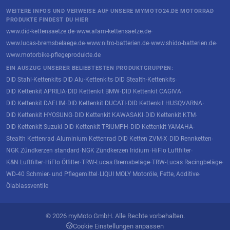
WEITERE INFOS UND VERWEISE AUF UNSERE MYMOTO24.DE MOTORRAD
PRODUKTE FINDEST DU HIER
www.did-kettensaetze.de
www.afam-kettensaetze.de
·
·
www.lucas-bremsbelaege.de
www.nitro-batterien.de
www.shido-batterien.de
·
·
·
www.motorbike-pflegeprodukte.de
EIN AUSZUG UNSERER BELIEBTESTEN PRODUKTGRUPPEN:
DID Stahl-Kettenkits
DID Alu-Kettenkits
DID Stealth-Kettenkits
·
·
·
DID Kettenkit APRILIA
DID Kettenkit BMW
DID Kettenkit CAGIVA
·
·
·
DID Kettenkit DAELIM
DID Kettenkit DUCATI
DID Kettenkit HUSQVARNA
·
·
·
DID Kettenkit HYOSUNG
DID Kettenkit KAWASAKI
DID Kettenkit KTM
·
·
·
DID Kettenkit Suzuki
DID Kettenkit TRIUMPH
DID Kettenkit YAMAHA
·
·
·
Stealth Kettenrad
Aluminium Kettenrad
DID Ketten ZVM-X
DID Rennketten
·
·
·
·
NGK Zündkerzen standard
NGK Zündkerzen Iridium
HiFlo Luftfilter
·
·
·
K&N Luftfilter
HiFlo Ölfilter
TRW-Lucas Bremsbeläge
TRW-Lucas Racingbeläge
·
·
·
·
WD-40 Schmier- und Pflegemittel
LIQUI MOLY Motoröle, Fette, Additive
·
·
Ölablassventile
© 2026 myMoto GmbH. Alle Rechte vorbehalten.
Cookie Einstellungen anpassen