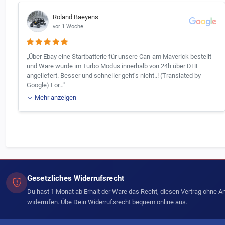
Roland Baeyens
vor 1 Woche
„Über Ebay eine Startbatterie für unsere Can-am Maverick bestellt
und Ware wurde im Turbo Modus innerhalb von 24h über DHL
angeliefert. Besser und schneller geht's nicht..! (Translated by
Google) I or…"
Mehr anzeigen
Gesetzliches Widerrufsrecht
Du hast 1 Monat ab Erhalt der Ware das Recht, diesen Vertrag ohne 
widerrufen. Übe Dein Widerrufsrecht bequem online aus.