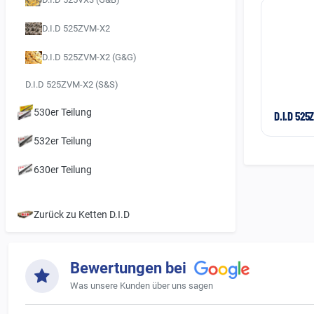
D.I.D 525ZVM-X2
D.I.D 525ZVM-X2 (G&G)
D.I.D 525ZVM-X2 (S&S)
530er Teilung
D.I.D 525
532er Teilung
630er Teilung
Zurück zu Ketten D.I.D
Bewertungen bei
Was unsere Kunden über uns sagen