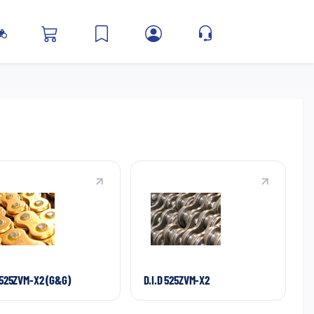
 525ZVM-X2 (G&G)
D.I.D 525ZVM-X2