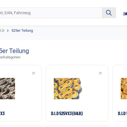
I.D
525er Teilung
5er Teilung
terkategorien
VX3
D.I.D 525VX3 (G&B)
D.I.D