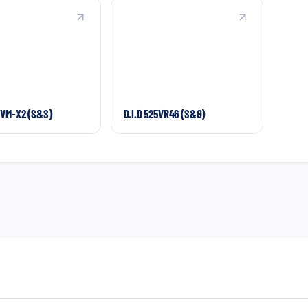
ZVM-X2 (S&S)
D.I.D 525VR46 (S&G)