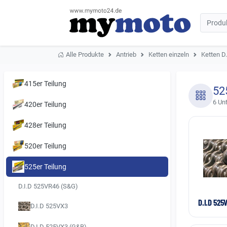
Alle Produkte
Antrieb
Ketten einzeln
Ketten D.
415er Teilung
52
6 Un
420er Teilung
428er Teilung
520er Teilung
525er Teilung
D.I.D 525VR46 (S&G)
D.I.D 525
D.I.D 525VX3
D.I.D 525VX3 (G&B)