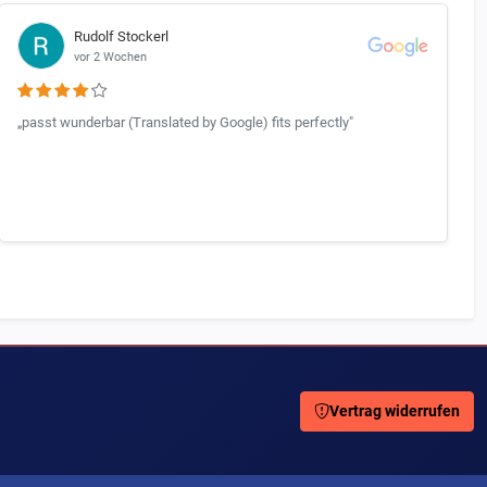
Rudolf Stockerl
vor 2 Wochen
„passt wunderbar (Translated by Google) fits perfectly"
Vertrag widerrufen