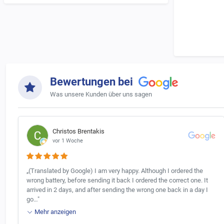
Bewertungen bei
Was unsere Kunden über uns sagen
Christos Brentakis
vor 1 Woche
„(Translated by Google) I am very happy. Although I ordered the
wrong battery, before sending it back I ordered the correct one. It
arrived in 2 days, and after sending the wrong one back in a day I
go…"
Mehr anzeigen