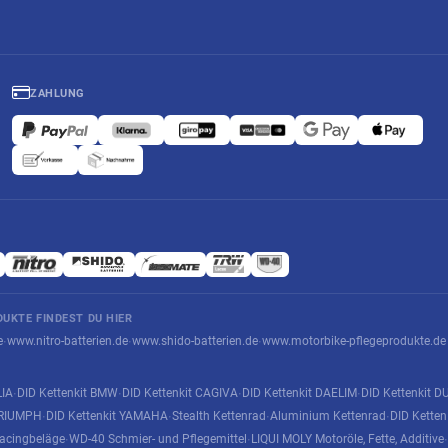
ZAHLUNG
UKTE FINDEST DU HIER
e
www.nitro-batterien.de
www.shido-batterien.de
www.motorbike-pflegeprodukte.de
·
·
·
LIA
DID Kettenkit BMW
DID Kettenkit CAGIVA
DID Kettenkit DAELIM
DID Kettenkit D
·
·
·
·
 TRIUMPH
DID Kettenkit YAMAHA
Stealth Kettenrad
Aluminium Kettenrad
DID Kette
·
·
·
·
acingbeläge
WD-40 Schmier- und Pflegemittel
LIQUI MOLY Motoröle, Fette, Additive
·
·
·