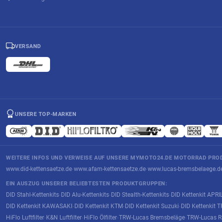
VERSAND
UNSERE TOP-MARKEN
WEITERE INFOS UND VERWEISE AUF UNSERE MYMOTO24.DE MOTORRAD PROD
www.did-kettensaetze.de
www.afam-kettensaetze.de
www.lucas-bremsbelaege.d
·
·
EIN AUSZUG UNSERER BELIEBTESTEN PRODUKTGRUPPEN:
DID Stahl-Kettenkits
DID Alu-Kettenkits
DID Stealth-Kettenkits
DID Kettenkit APRI
·
·
·
DID Kettenkit KAWASAKI
DID Kettenkit KTM
DID Kettenkit Suzuki
DID Kettenkit
·
·
·
HiFlo Luftfilter
K&N Luftfilter
HiFlo Ölfilter
TRW-Lucas Bremsbeläge
TRW-Lucas R
·
·
·
·