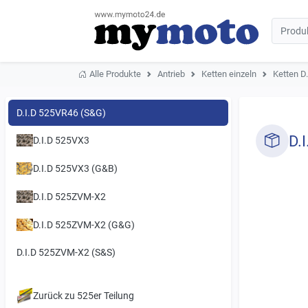
Alle Produkte
Antrieb
Ketten einzeln
Ketten D.
D.I.D 525VR46 (S&G)
D.
D.I.D 525VX3
D.I.D 525VX3 (G&B)
D.I.D 525ZVM-X2
D.I.D 525ZVM-X2 (G&G)
D.I.D 525ZVM-X2 (S&S)
Zurück zu 525er Teilung