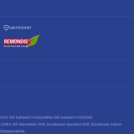
ZERTIFIZIERT
UCATI
DID Kettenkit HUSQVARNA
DID Kettenkit HYOSUNG
·
·
·
n ZVM-X
DID Rennketten
NGK Zündkerzen standard
NGK Zündkerzen Iridium
·
·
·
·
Ölablassventile