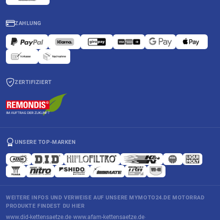
ZAHLUNG
ZERTIFIZIERT
UNSERE TOP-MARKEN
WEITERE INFOS UND VERWEISE AUF UNSERE MYMOTO24.DE MOTORRAD
PRODUKTE FINDEST DU HIER
www.did-kettensaetze.de
www.afam-kettensaetze.de
·
·