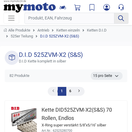
Alle Produkte
Antrieb
Ketten einzeln
Ketten D.I.D
525er Teilung
D.I.D 525ZVM-X2 (S&S)
D.I.D 525ZVM-X2 (S&S)
D.I.D Kette komplett in silber
82 Produkte
1
6
Kette DID525ZVM-X2(S&S) 70
Rollen, Endlos
X-Ring super verstärkt 5/8''x5/16'' silber
Art.Nr.: 62525280700