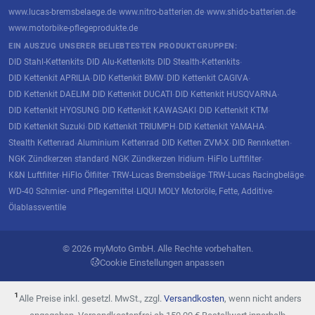
www.lucas-bremsbelaege.de
www.nitro-batterien.de
www.shido-batterien.de
·
·
·
www.motorbike-pflegeprodukte.de
EIN AUSZUG UNSERER BELIEBTESTEN PRODUKTGRUPPEN:
DID Stahl-Kettenkits
DID Alu-Kettenkits
DID Stealth-Kettenkits
·
·
·
DID Kettenkit APRILIA
DID Kettenkit BMW
DID Kettenkit CAGIVA
·
·
·
DID Kettenkit DAELIM
DID Kettenkit DUCATI
DID Kettenkit HUSQVARNA
·
·
·
DID Kettenkit HYOSUNG
DID Kettenkit KAWASAKI
DID Kettenkit KTM
·
·
·
DID Kettenkit Suzuki
DID Kettenkit TRIUMPH
DID Kettenkit YAMAHA
·
·
·
Stealth Kettenrad
Aluminium Kettenrad
DID Ketten ZVM-X
DID Rennketten
·
·
·
·
NGK Zündkerzen standard
NGK Zündkerzen Iridium
HiFlo Luftfilter
·
·
·
K&N Luftfilter
HiFlo Ölfilter
TRW-Lucas Bremsbeläge
TRW-Lucas Racingbeläge
·
·
·
·
WD-40 Schmier- und Pflegemittel
LIQUI MOLY Motoröle, Fette, Additive
·
·
Ölablassventile
© 2026 myMoto GmbH. Alle Rechte vorbehalten.
Cookie Einstellungen anpassen
¹
Alle Preise inkl. gesetzl. MwSt., zzgl.
Versandkosten
, wenn nicht anders