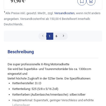
91,90 €
¹
¹
Alle Preise inkl. gesetzl. MwSt., zzgl.
Versandkosten
, wenn nicht anders
angegeben. Versandkostenfrei ab 150,00 € Bestellwert innerhalb
Deutschlands.
1
6
Beschreibung
Die super professionelle X-Ring Motorradkette
Sie wird bei Superbike- und Tourenmotorräder bis ca. 1300ccm
eingesetzt und
bietet höchste Zugkraft in der 525er Serie. Die Spezifikationen:
Kettenhersteller: D.I.D
Kettenteilung: 525 (5/8 x 5/16 Zoll)
Kettenfarben (Außenlasche/Innenlasche): silber/silber
Hauptmerkmal: Superstark, geringer Verschleiss und erhöhte
Lebensdauer