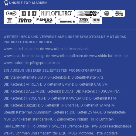
UNSERE TOP-MARKEN
WEITERE INFOS UND VERWEISE AUF UNSERE MYMOTO24.DE MOTORRAD
PRODUKTE FINDEST DU HIER
www.did-kettensaetze.de
www.afam-kettensaetze.de
·
·
www.lucas-bremsbelaege.de
www.nitro-batterien.de
www.shido-batterien.de
·
·
·
www.motorbike-pflegeprodukte.de
EIN AUSZUG UNSERER BELIEBTESTEN PRODUKTGRUPPEN:
DID Stahl-Kettenkits
DID Alu-Kettenkits
DID Stealth-Kettenkits
·
·
·
DID Kettenkit APRILIA
DID Kettenkit BMW
DID Kettenkit CAGIVA
·
·
·
DID Kettenkit DAELIM
DID Kettenkit DUCATI
DID Kettenkit HUSQVARNA
·
·
·
DID Kettenkit HYOSUNG
DID Kettenkit KAWASAKI
DID Kettenkit KTM
·
·
·
DID Kettenkit Suzuki
DID Kettenkit TRIUMPH
DID Kettenkit YAMAHA
·
·
·
Stealth Kettenrad
Aluminium Kettenrad
DID Ketten ZVM-X
DID Rennketten
·
·
·
·
NGK Zündkerzen standard
NGK Zündkerzen Iridium
HiFlo Luftfilter
·
·
·
K&N Luftfilter
HiFlo Ölfilter
TRW-Lucas Bremsbeläge
TRW-Lucas Racingbeläge
·
·
·
·
WD-40 Schmier- und Pflegemittel
LIQUI MOLY Motoröle, Fette, Additive
·
·