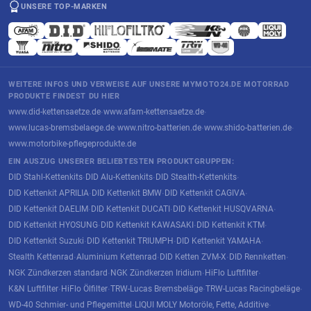
UNSERE TOP-MARKEN
WEITERE INFOS UND VERWEISE AUF UNSERE MYMOTO24.DE MOTORRAD
PRODUKTE FINDEST DU HIER
www.did-kettensaetze.de
www.afam-kettensaetze.de
·
·
www.lucas-bremsbelaege.de
www.nitro-batterien.de
www.shido-batterien.de
·
·
·
www.motorbike-pflegeprodukte.de
EIN AUSZUG UNSERER BELIEBTESTEN PRODUKTGRUPPEN:
DID Stahl-Kettenkits
DID Alu-Kettenkits
DID Stealth-Kettenkits
·
·
·
DID Kettenkit APRILIA
DID Kettenkit BMW
DID Kettenkit CAGIVA
·
·
·
DID Kettenkit DAELIM
DID Kettenkit DUCATI
DID Kettenkit HUSQVARNA
·
·
·
DID Kettenkit HYOSUNG
DID Kettenkit KAWASAKI
DID Kettenkit KTM
·
·
·
DID Kettenkit Suzuki
DID Kettenkit TRIUMPH
DID Kettenkit YAMAHA
·
·
·
Stealth Kettenrad
Aluminium Kettenrad
DID Ketten ZVM-X
DID Rennketten
·
·
·
·
NGK Zündkerzen standard
NGK Zündkerzen Iridium
HiFlo Luftfilter
·
·
·
K&N Luftfilter
HiFlo Ölfilter
TRW-Lucas Bremsbeläge
TRW-Lucas Racingbeläge
·
·
·
·
WD-40 Schmier- und Pflegemittel
LIQUI MOLY Motoröle, Fette, Additive
·
·