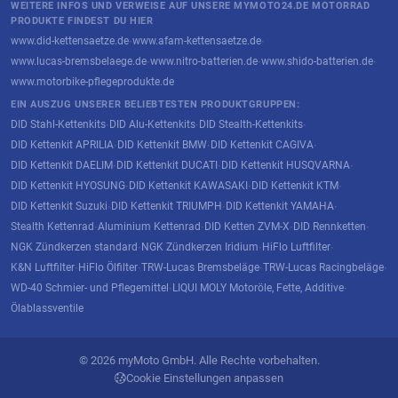
WEITERE INFOS UND VERWEISE AUF UNSERE MYMOTO24.DE MOTORRAD
PRODUKTE FINDEST DU HIER
www.did-kettensaetze.de
www.afam-kettensaetze.de
·
·
www.lucas-bremsbelaege.de
www.nitro-batterien.de
www.shido-batterien.de
·
·
·
www.motorbike-pflegeprodukte.de
EIN AUSZUG UNSERER BELIEBTESTEN PRODUKTGRUPPEN:
DID Stahl-Kettenkits
DID Alu-Kettenkits
DID Stealth-Kettenkits
·
·
·
DID Kettenkit APRILIA
DID Kettenkit BMW
DID Kettenkit CAGIVA
·
·
·
DID Kettenkit DAELIM
DID Kettenkit DUCATI
DID Kettenkit HUSQVARNA
·
·
·
DID Kettenkit HYOSUNG
DID Kettenkit KAWASAKI
DID Kettenkit KTM
·
·
·
DID Kettenkit Suzuki
DID Kettenkit TRIUMPH
DID Kettenkit YAMAHA
·
·
·
Stealth Kettenrad
Aluminium Kettenrad
DID Ketten ZVM-X
DID Rennketten
·
·
·
·
NGK Zündkerzen standard
NGK Zündkerzen Iridium
HiFlo Luftfilter
·
·
·
K&N Luftfilter
HiFlo Ölfilter
TRW-Lucas Bremsbeläge
TRW-Lucas Racingbeläge
·
·
·
·
WD-40 Schmier- und Pflegemittel
LIQUI MOLY Motoröle, Fette, Additive
·
·
Ölablassventile
© 2026 myMoto GmbH. Alle Rechte vorbehalten.
Cookie Einstellungen anpassen