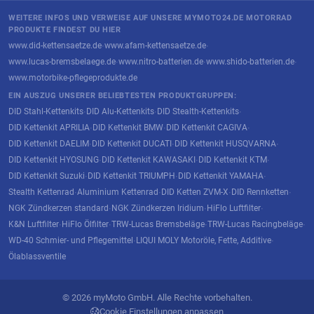
WEITERE INFOS UND VERWEISE AUF UNSERE MYMOTO24.DE MOTORRAD
PRODUKTE FINDEST DU HIER
www.did-kettensaetze.de
www.afam-kettensaetze.de
·
·
www.lucas-bremsbelaege.de
www.nitro-batterien.de
www.shido-batterien.de
·
·
·
www.motorbike-pflegeprodukte.de
EIN AUSZUG UNSERER BELIEBTESTEN PRODUKTGRUPPEN:
DID Stahl-Kettenkits
DID Alu-Kettenkits
DID Stealth-Kettenkits
·
·
·
DID Kettenkit APRILIA
DID Kettenkit BMW
DID Kettenkit CAGIVA
·
·
·
DID Kettenkit DAELIM
DID Kettenkit DUCATI
DID Kettenkit HUSQVARNA
·
·
·
DID Kettenkit HYOSUNG
DID Kettenkit KAWASAKI
DID Kettenkit KTM
·
·
·
DID Kettenkit Suzuki
DID Kettenkit TRIUMPH
DID Kettenkit YAMAHA
·
·
·
Stealth Kettenrad
Aluminium Kettenrad
DID Ketten ZVM-X
DID Rennketten
·
·
·
·
NGK Zündkerzen standard
NGK Zündkerzen Iridium
HiFlo Luftfilter
·
·
·
K&N Luftfilter
HiFlo Ölfilter
TRW-Lucas Bremsbeläge
TRW-Lucas Racingbeläge
·
·
·
·
WD-40 Schmier- und Pflegemittel
LIQUI MOLY Motoröle, Fette, Additive
·
·
Ölablassventile
© 2026 myMoto GmbH. Alle Rechte vorbehalten.
Cookie Einstellungen anpassen