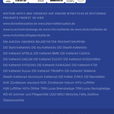
WEITERE INFOS UND VERWEISE AUF UNSERE MYMOTO24.DE MOTORRAD
PRODUKTE FINDEST DU HIER
www.did-kettensaetze.de
www.afam-kettensaetze.de
·
·
www.lucas-bremsbelaege.de
www.nitro-batterien.de
www.shido-batterien.de
·
·
·
www.motorbike-pflegeprodukte.de
EIN AUSZUG UNSERER BELIEBTESTEN PRODUKTGRUPPEN:
DID Stahl-Kettenkits
DID Alu-Kettenkits
DID Stealth-Kettenkits
·
·
·
DID Kettenkit APRILIA
DID Kettenkit BMW
DID Kettenkit CAGIVA
·
·
·
DID Kettenkit DAELIM
DID Kettenkit DUCATI
DID Kettenkit HUSQVARNA
·
·
·
DID Kettenkit HYOSUNG
DID Kettenkit KAWASAKI
DID Kettenkit KTM
·
·
·
DID Kettenkit Suzuki
DID Kettenkit TRIUMPH
DID Kettenkit YAMAHA
·
·
·
Stealth Kettenrad
Aluminium Kettenrad
DID Ketten ZVM-X
DID Rennketten
·
·
·
·
NGK Zündkerzen standard
NGK Zündkerzen Iridium
HiFlo Luftfilter
·
·
·
K&N Luftfilter
HiFlo Ölfilter
TRW-Lucas Bremsbeläge
TRW-Lucas Racingbeläge
·
·
·
·
WD-40 Schmier- und Pflegemittel
LIQUI MOLY Motoröle, Fette, Additive
·
·
Ölablassventile