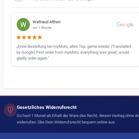
Waltraud Althen
vor 1 Woche
„Erste Bestellung bei myMoto, alles Top, gerne wieder (Translated
by Google) First order from myMoto, everything was great, would
gladly order again."
Gesetzliches Widerrufsrecht
Du hast 1 Monat ab Erhalt der Ware das Recht, diesen Vertrag ohne 
widerrufen. Übe Dein Widerrufsrecht bequem online aus.