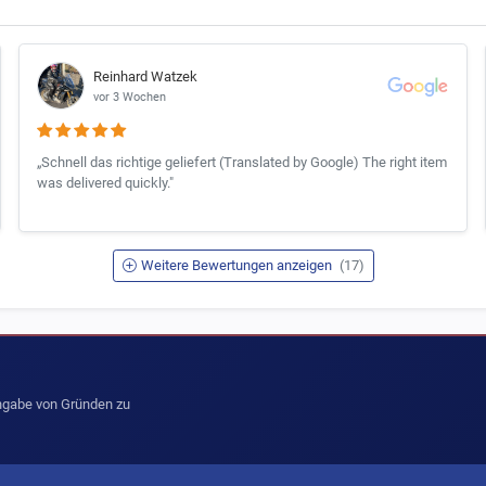
Reinhard Watzek
vor 3 Wochen
„Schnell das richtige geliefert (Translated by Google) The right item
was delivered quickly."
Weitere Bewertungen anzeigen
(17)
Angabe von Gründen zu