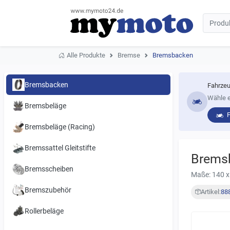
Alle Produkte
Bremse
Bremsbacken
Bremsbacken
Fahrzeu
Wähle e
Bremsbeläge
Bremsbeläge (Racing)
Bremssattel Gleitstifte
Brems
Bremsscheiben
Maße: 140 x
Bremszubehör
Artikel:
88
Rollerbeläge