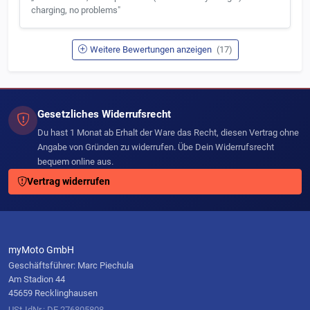
charging, no problems"
Weitere Bewertungen anzeigen
(17)
Gesetzliches Widerrufsrecht
Du hast 1 Monat ab Erhalt der Ware das Recht, diesen Vertrag ohne
Angabe von Gründen zu widerrufen. Übe Dein Widerrufsrecht
bequem online aus.
Vertrag widerrufen
myMoto GmbH
Geschäftsführer: Marc Piechula
Am Stadion 44
45659 Recklinghausen
USt-IdNr.: DE 276805808