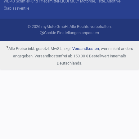
WD-40 Schmier- und Pflegemittel
LIQUI MOLY Motoröle, Fette, Additive
·
·
Ölablassventile
© 2026 myMoto GmbH. Alle Rechte vorbehalten.
Cookie Einstellungen anpassen
¹
Alle Preise inkl. gesetzl. MwSt., zzgl.
Versandkosten
, wenn nicht anders
angegeben. Versandkostenfrei ab 150,00 € Bestellwert innerhalb
Deutschlands.