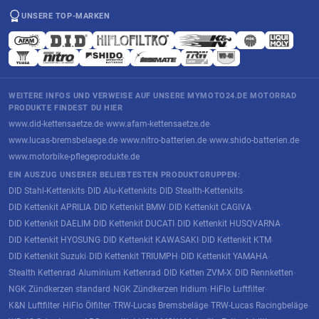
UNSERE TOP-MARKEN
WEITERE INFOS UND VERWEISE AUF UNSERE MYMOTO24.DE MOTORRAD
PRODUKTE FINDEST DU HIER
www.did-kettensaetze.de
www.afam-kettensaetze.de
·
·
www.lucas-bremsbelaege.de
www.nitro-batterien.de
www.shido-batterien.de
·
·
·
www.motorbike-pflegeprodukte.de
EIN AUSZUG UNSERER BELIEBTESTEN PRODUKTGRUPPEN:
DID Stahl-Kettenkits
DID Alu-Kettenkits
DID Stealth-Kettenkits
·
·
·
DID Kettenkit APRILIA
DID Kettenkit BMW
DID Kettenkit CAGIVA
·
·
·
DID Kettenkit DAELIM
DID Kettenkit DUCATI
DID Kettenkit HUSQVARNA
·
·
·
DID Kettenkit HYOSUNG
DID Kettenkit KAWASAKI
DID Kettenkit KTM
·
·
·
DID Kettenkit Suzuki
DID Kettenkit TRIUMPH
DID Kettenkit YAMAHA
·
·
·
Stealth Kettenrad
Aluminium Kettenrad
DID Ketten ZVM-X
DID Rennketten
·
·
·
·
NGK Zündkerzen standard
NGK Zündkerzen Iridium
HiFlo Luftfilter
·
·
·
K&N Luftfilter
HiFlo Ölfilter
TRW-Lucas Bremsbeläge
TRW-Lucas Racingbeläge
·
·
·
·