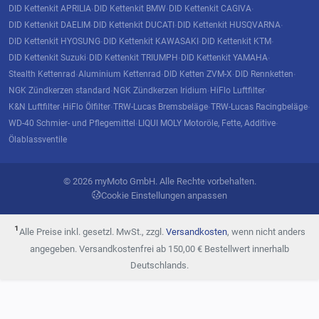
DID Kettenkit APRILIA
DID Kettenkit BMW
DID Kettenkit CAGIVA
·
·
·
DID Kettenkit DAELIM
DID Kettenkit DUCATI
DID Kettenkit HUSQVARNA
·
·
·
DID Kettenkit HYOSUNG
DID Kettenkit KAWASAKI
DID Kettenkit KTM
·
·
·
DID Kettenkit Suzuki
DID Kettenkit TRIUMPH
DID Kettenkit YAMAHA
·
·
·
Stealth Kettenrad
Aluminium Kettenrad
DID Ketten ZVM-X
DID Rennketten
·
·
·
·
NGK Zündkerzen standard
NGK Zündkerzen Iridium
HiFlo Luftfilter
·
·
·
K&N Luftfilter
HiFlo Ölfilter
TRW-Lucas Bremsbeläge
TRW-Lucas Racingbeläge
·
·
·
·
WD-40 Schmier- und Pflegemittel
LIQUI MOLY Motoröle, Fette, Additive
·
·
Ölablassventile
© 2026 myMoto GmbH. Alle Rechte vorbehalten.
Cookie Einstellungen anpassen
¹
Alle Preise inkl. gesetzl. MwSt., zzgl.
Versandkosten
, wenn nicht anders
angegeben. Versandkostenfrei ab 150,00 € Bestellwert innerhalb
Deutschlands.