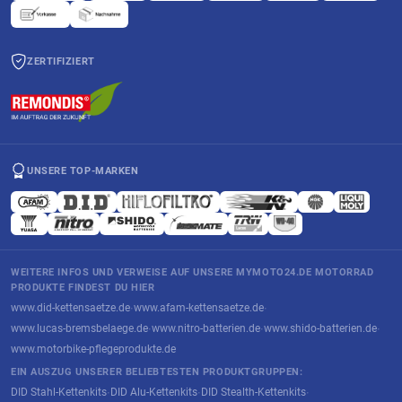
ZERTIFIZIERT
UNSERE TOP-MARKEN
WEITERE INFOS UND VERWEISE AUF UNSERE MYMOTO24.DE MOTORRAD
PRODUKTE FINDEST DU HIER
www.did-kettensaetze.de
www.afam-kettensaetze.de
·
·
www.lucas-bremsbelaege.de
www.nitro-batterien.de
www.shido-batterien.de
·
·
·
www.motorbike-pflegeprodukte.de
EIN AUSZUG UNSERER BELIEBTESTEN PRODUKTGRUPPEN:
DID Stahl-Kettenkits
DID Alu-Kettenkits
DID Stealth-Kettenkits
·
·
·