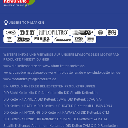
UNSERE TOP-MARKEN
WEITERE INFOS UND VERWEISE AUF UNSERE MYMOTO24.DE MOTORRAD
PRODUKTE FINDEST DU HIER
www.did-kettensaetze.de
www.afam-kettensaetze.de
·
·
www.lucas-bremsbelaege.de
www.nitro-batterien.de
www.shido-batterien.de
·
·
·
www.motorbike-pflegeprodukte.de
EIN AUSZUG UNSERER BELIEBTESTEN PRODUKTGRUPPEN:
DID Stahl-Kettenkits
DID Alu-Kettenkits
DID Stealth-Kettenkits
·
·
·
DID Kettenkit APRILIA
DID Kettenkit BMW
DID Kettenkit CAGIVA
·
·
·
DID Kettenkit DAELIM
DID Kettenkit DUCATI
DID Kettenkit HUSQVARNA
·
·
·
DID Kettenkit HYOSUNG
DID Kettenkit KAWASAKI
DID Kettenkit KTM
·
·
·
DID Kettenkit Suzuki
DID Kettenkit TRIUMPH
DID Kettenkit YAMAHA
·
·
·
Stealth Kettenrad
Aluminium Kettenrad
DID Ketten ZVM-X
DID Rennketten
·
·
·
·