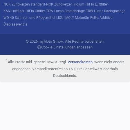
NGK Zündkerzen standard
NGK Zündkerzen Iridium
HiFlo Luftfilter
·
·
·
K&N Luftfilter
HiFlo Ölfilter
TRW-Lucas Bremsbeläge
TRW-Lucas Racingbeläge
·
·
·
·
WD-40 Schmier- und Pflegemittel
LIQUI MOLY Motoröle, Fette, Additive
·
·
Ölablassventile
© 2026 myMoto GmbH. Alle Rechte vorbehalten.
Cookie Einstellungen anpassen
¹
Alle Preise inkl. gesetzl. MwSt., zzgl.
Versandkosten
, wenn nicht anders
angegeben. Versandkostenfrei ab 150,00 € Bestellwert innerhalb
Deutschlands.