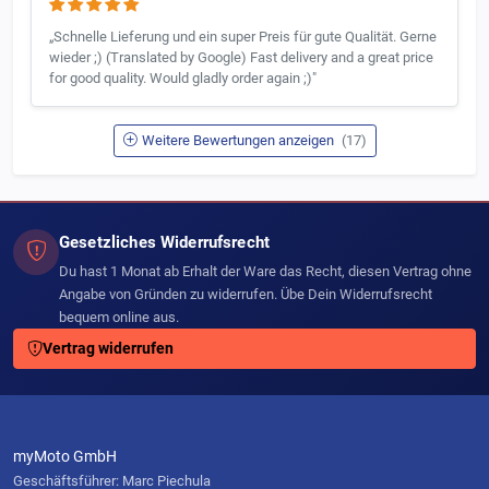
„Schnelle Lieferung und ein super Preis für gute Qualität. Gerne
wieder ;) (Translated by Google) Fast delivery and a great price
for good quality. Would gladly order again ;)"
Weitere Bewertungen anzeigen
(17)
Gesetzliches Widerrufsrecht
Du hast 1 Monat ab Erhalt der Ware das Recht, diesen Vertrag ohne
Angabe von Gründen zu widerrufen. Übe Dein Widerrufsrecht
bequem online aus.
Vertrag widerrufen
myMoto GmbH
Geschäftsführer: Marc Piechula