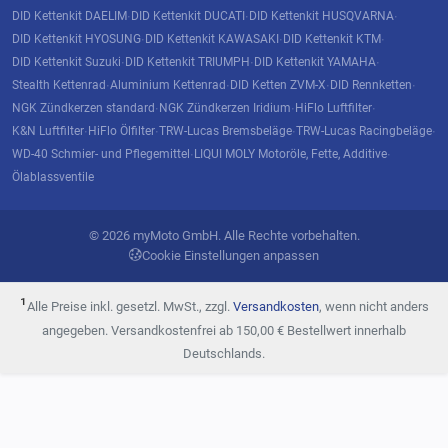
DID Kettenkit DAELIM
DID Kettenkit DUCATI
DID Kettenkit HUSQVARNA
·
·
·
DID Kettenkit HYOSUNG
DID Kettenkit KAWASAKI
DID Kettenkit KTM
·
·
·
DID Kettenkit Suzuki
DID Kettenkit TRIUMPH
DID Kettenkit YAMAHA
·
·
·
Stealth Kettenrad
Aluminium Kettenrad
DID Ketten ZVM-X
DID Rennketten
·
·
·
·
NGK Zündkerzen standard
NGK Zündkerzen Iridium
HiFlo Luftfilter
·
·
·
K&N Luftfilter
HiFlo Ölfilter
TRW-Lucas Bremsbeläge
TRW-Lucas Racingbeläge
·
·
·
·
WD-40 Schmier- und Pflegemittel
LIQUI MOLY Motoröle, Fette, Additive
·
·
Ölablassventile
© 2026 myMoto GmbH. Alle Rechte vorbehalten.
Cookie Einstellungen anpassen
¹
Alle Preise inkl. gesetzl. MwSt., zzgl.
Versandkosten
, wenn nicht anders
angegeben. Versandkostenfrei ab 150,00 € Bestellwert innerhalb
Deutschlands.