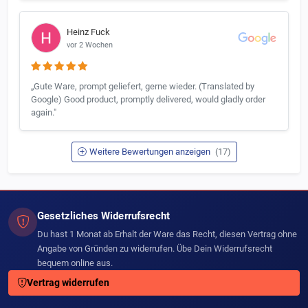
Heinz Fuck
vor 2 Wochen
„Gute Ware, prompt geliefert, gerne wieder. (Translated by
Google) Good product, promptly delivered, would gladly order
again."
Weitere Bewertungen anzeigen
(17)
Gesetzliches Widerrufsrecht
Du hast 1 Monat ab Erhalt der Ware das Recht, diesen Vertrag ohne
Angabe von Gründen zu widerrufen. Übe Dein Widerrufsrecht
bequem online aus.
Vertrag widerrufen