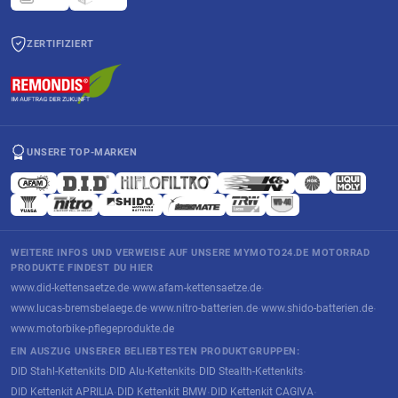
ZERTIFIZIERT
UNSERE TOP-MARKEN
WEITERE INFOS UND VERWEISE AUF UNSERE MYMOTO24.DE MOTORRAD
PRODUKTE FINDEST DU HIER
www.did-kettensaetze.de
www.afam-kettensaetze.de
·
·
www.lucas-bremsbelaege.de
www.nitro-batterien.de
www.shido-batterien.de
·
·
·
www.motorbike-pflegeprodukte.de
EIN AUSZUG UNSERER BELIEBTESTEN PRODUKTGRUPPEN:
DID Stahl-Kettenkits
DID Alu-Kettenkits
DID Stealth-Kettenkits
·
·
·
DID Kettenkit APRILIA
DID Kettenkit BMW
DID Kettenkit CAGIVA
·
·
·