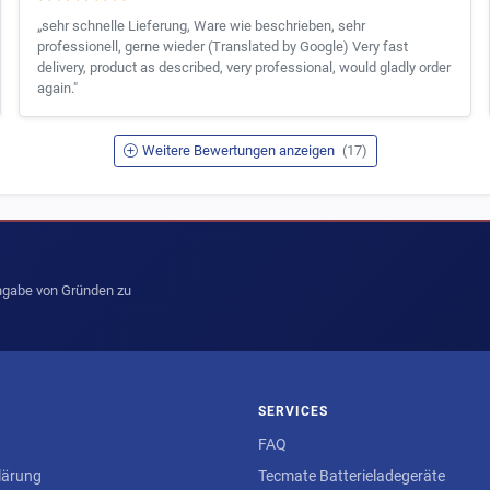
„sehr schnelle Lieferung, Ware wie beschrieben, sehr
professionell, gerne wieder (Translated by Google) Very fast
delivery, product as described, very professional, would gladly order
again."
Weitere Bewertungen anzeigen
(17)
Angabe von Gründen zu
SERVICES
FAQ
lärung
Tecmate Batterieladegeräte