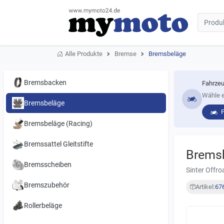
Alle Produkte
Bremse
Bremsbeläge
Bremsbacken
Fahrzeu
Wähle e
Bremsbeläge
Bremsbeläge (Racing)
Bremssattel Gleitstifte
Brems
Bremsscheiben
Sinter Offr
Bremszubehör
Artikel:
67
Rollerbeläge