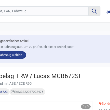
gspezifischer Artikel
in Fahrzeug aus, um zu prüfen, ob dieser Artikel passt.
Fahrzeug wählen
belag TRW / Lucas MCB672SI
oad mit ABE / ECE R90
66723
EAN:
3322937092475
Sonde
1 / 3