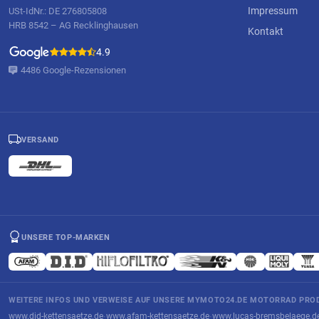
Impressum
USt-IdNr.: DE 276805808
HRB 8542 – AG Recklinghausen
Kontakt
4.9
4486 Google-Rezensionen
VERSAND
UNSERE TOP-MARKEN
WEITERE INFOS UND VERWEISE AUF UNSERE MYMOTO24.DE MOTORRAD PROD
www.did-kettensaetze.de
www.afam-kettensaetze.de
www.lucas-bremsbelaege.d
·
·