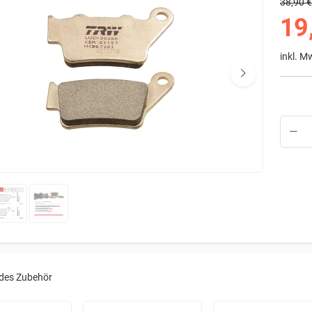
38,90 
19
inkl. M
des Zubehör