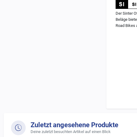
Der Sinter O
Beläge biete
Road Bikes 
Charakterist
-
vollmetall
-
gute Stand
-
solides Re
Zuletzt angesehene Produkte
-
vielfältig
Deine zuletzt besuchten Artikel auf einen Blick
-
ideal für 