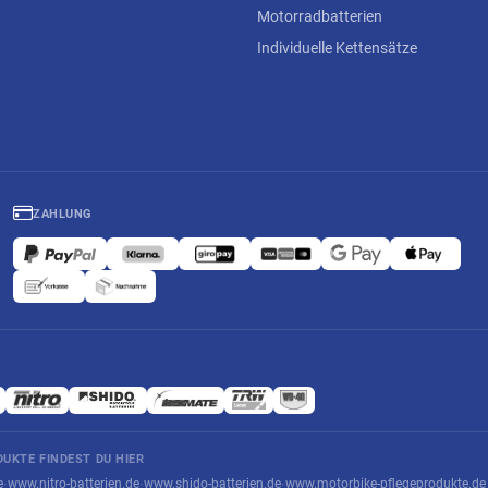
Motorradbatterien
Individuelle Kettensätze
ZAHLUNG
UKTE FINDEST DU HIER
e
www.nitro-batterien.de
www.shido-batterien.de
www.motorbike-pflegeprodukte.de
·
·
·