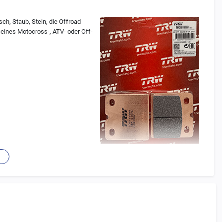
ch, Staub, Stein, die Offroad
seines Motocross-, ATV- oder Off-
(Musterverpackung)
ner Einheit verschmolzen) ohne Antikorrosionslack