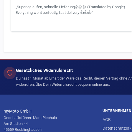
„Super gelaufen, schnelle Lieferung👍👍👍 (Translated by Google)
Everything went perfectly, fast delivery 👍👍👍"
Gesetzliches Widerrufsrecht
Du hast 1 Monat ab Erhalt der Ware das Recht, diesen Vertrag ohne 
widerrufen. Übe Dein Widerrufsrecht bequem online aus.
myMoto GmbH
UNTERNEHMEN
Geschäftsführer: Marc Piechula
AGB
Am Stadion 44
Datenschutzerk
45659 Recklinghausen