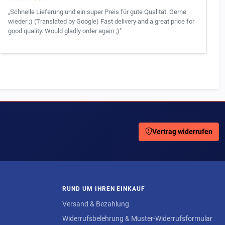
„Schnelle Lieferung und ein super Preis für gute Qualität. Gerne
wieder ;) (Translated by Google) Fast delivery and a great price for
good quality. Would gladly order again ;)"
Vertrag widerrufen
RUND UM IHREN EINKAUF
Versand & Bezahlung
Widerrufsbelehrung & Muster-Widerrufsformular