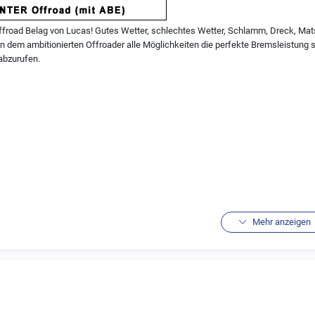
ffroad Belag von Lucas! Gutes Wetter, schlechtes Wetter, Schlamm, Dreck, Mats
n dem ambitionierten Offroader alle Möglichkeiten die perfekte Bremsleistung 
abzurufen.
Mehr anzeigen
ika:
ischer Sinterbelag (sprich versch. Metalle werden unter hoher Temperatur zu ei
zeit auch bei Nässe
ibverhalten
er Einsatz im Offroadbereich
alle Arten von Quads