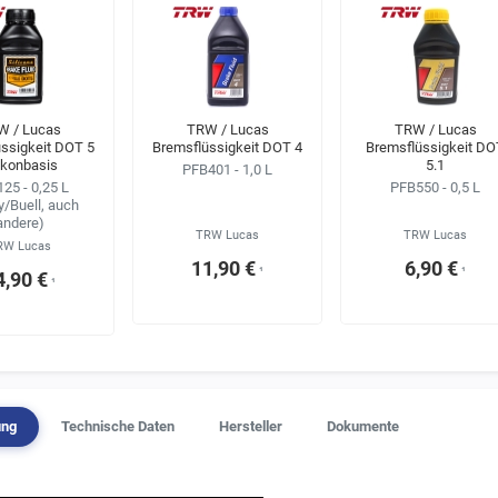
W / Lucas
TRW / Lucas
TRW / Lucas
ssigkeit DOT 5
Bremsflüssigkeit DOT 4
Bremsflüssigkeit DO
likonbasis
5.1
PFB401 - 1,0 L
25 - 0,25 L
PFB550 - 0,5 L
y/Buell, auch
andere)
TRW Lucas
TRW Lucas
RW Lucas
11,90 €
6,90 €
¹
¹
4,90 €
¹
ung
Technische Daten
Hersteller
Dokumente