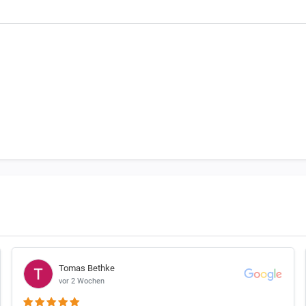
zu der benötigten Bestellmenge
chtet, dass 1 Satz Bremsbeläge beim Motorrad immer für EINE Bremsschei
in Motorrad vorne 2 Bremsscheiben haben benötigst Du 2 Satz Bremsbeläg
d links unterschiedliche Bremsbeläge nutzen.
Tomas Bethke
vor 2 Wochen