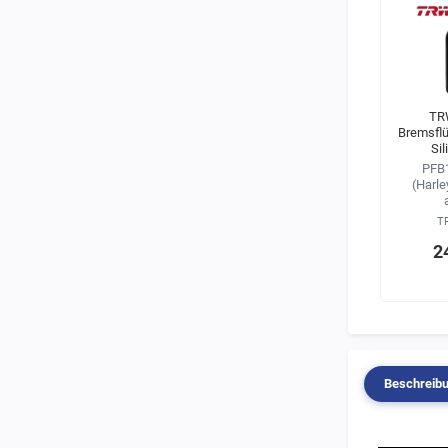
TR
Bremsflü
Si
PFB1
(Harle
T
2
Beschreib