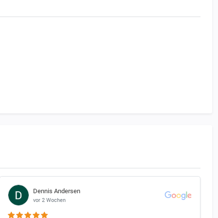
be gilt.
e. Ausnahmen bilden hier nur diejenigen Motorräder, die
Dennis Andersen
vor 2 Wochen