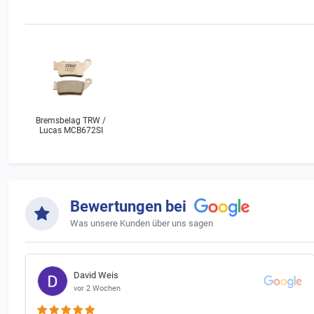
Hinweis 
Bitte bea
Sollte De
rechts un
Bremsbelag TRW /
Lucas MCB672SI
Bewertungen bei
Was unsere Kunden über uns sagen
David Weis
vor 2 Wochen