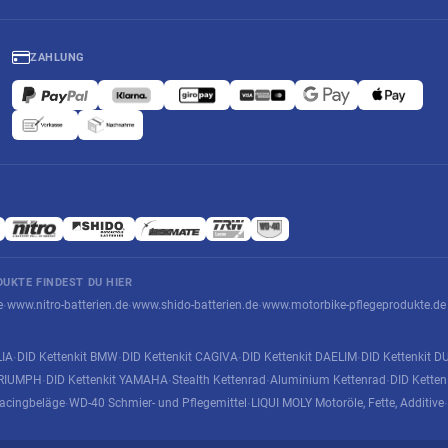
ZAHLUNG
UKTE FINDEST DU HIER
e
www.nitro-batterien.de
www.shido-batterien.de
www.motorbike-pflegeprodukte.de
·
·
·
LIA
DID Kettenkit BMW
DID Kettenkit CAGIVA
DID Kettenkit DAELIM
DID Kettenkit D
·
·
·
·
 TRIUMPH
DID Kettenkit YAMAHA
Stealth Kettenrad
Aluminium Kettenrad
DID Kette
·
·
·
·
acingbeläge
WD-40 Schmier- und Pflegemittel
LIQUI MOLY Motoröle, Fette, Additive
·
·
·