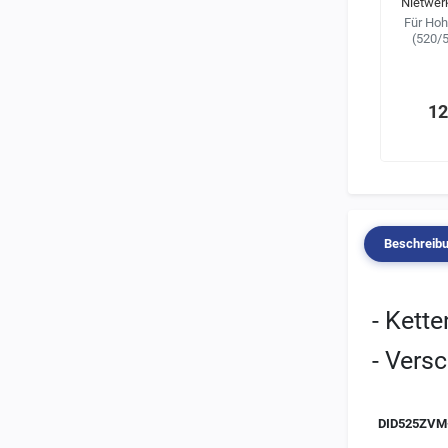
Nietwe
Für Hoh
(520/
12
Beschreib
- Kette
- Versc
DID525ZVM