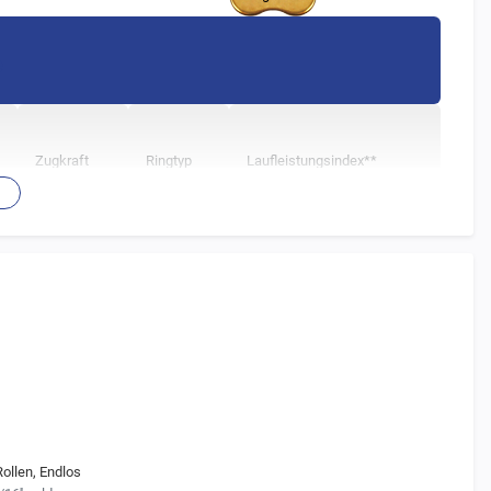
e
Zugkraft
Ringtyp
Laufleistungsindex**
4.721 kg
X
40 fach
ette (1-fach) der jeweiligen Teilung ist.
nd mit X-Ring Technologie.
llen, Endlos