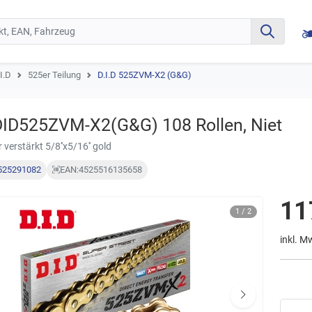
I.D
525er Teilung
D.I.D 525ZVM-X2 (G&G)
DID525ZVM-X2(G&G) 108 Rollen, Niet
 verstärkt 5/8''x5/16'' gold
525291082
EAN:
4525516135658
11
1 / 2
inkl. M