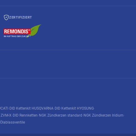
ZERTIFIZIERT
UCATI
DID Kettenkit HUSQVARNA
DID Kettenkit HYOSUNG
·
·
·
n ZVM-X
DID Rennketten
NGK Zündkerzen standard
NGK Zündkerzen Iridium
·
·
·
·
Ölablassventile