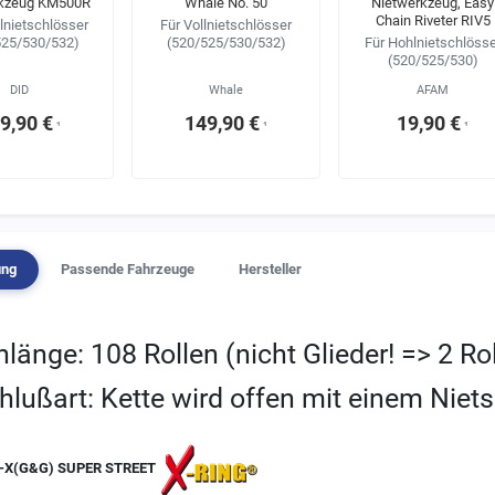
rkzeug KM500R
Whale No. 50
Nietwerkzeug, Easy
Chain Riveter RIV5
lnietschlösser
Für Vollnietschlösser
525/530/532)
(520/525/530/532)
Für Hohlnietschlösse
(520/525/530)
DID
Whale
AFAM
9,90 €
149,90 €
19,90 €
¹
¹
¹
ung
Passende Fahrzeuge
Hersteller
nlänge: 108 Rollen (nicht Glieder! => 2 Ro
hlußart: Kette wird offen mit einem Niets
-X(G&G) SUPER STREET