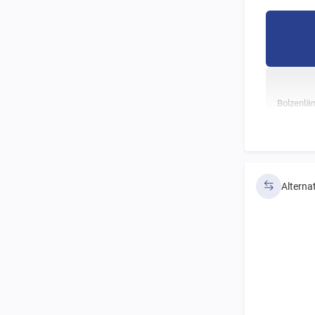
techn
Bolzenlä
23,20 m
Alterna
* Die Gewi
** Der Lauf
Hauptmerkm
Anwendungs
D.I.D´s neu