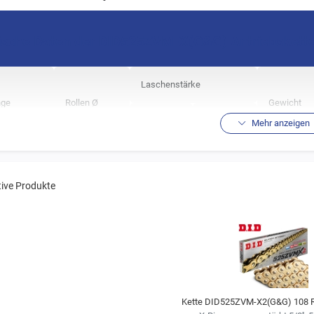
ische Daten der DID525ZVM-X(G&G) Antriebskett
Laschenstärke
nge
Rollen Ø
Gewicht
innen
außen
Mehr anzeigen
m
10,32 mm
2,4 mm
2,6 mm
2,11 kg*
tive Produkte
chtsangabe erfolgt in Kg / 100 Rollen
leistungsindex gibt an, wie hoch die Laufleistung einer Kette im Vergleich zu der Standardk
al:
Exzellente Laufeigenschaften, superstark, geringer Verschleiss u
bereich:
Superbike- und Tourenmotorräder, empfohlen bis 1.300 ccm.
e
Serie mit verbesserter Rigidität!
Kette DID525ZVM-X2(G&G) 108 Ro