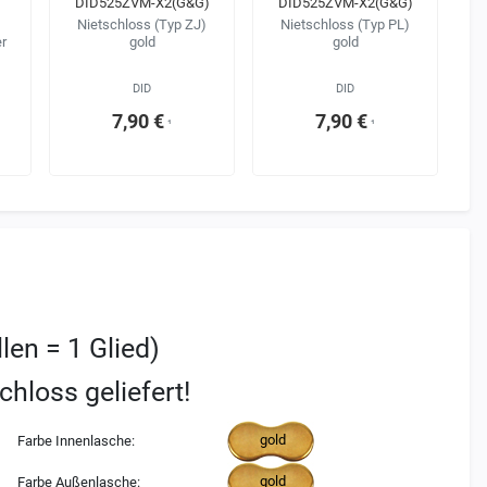
DID525ZVM-X2(G&G)
DID525ZVM-X2(G&G)
Nietschloss (Typ ZJ)
Nietschloss (Typ PL)
r
gold
gold
DID
DID
7,90 €
7,90 €
¹
¹
llen = 1 Glied)
chloss geliefert!
gold
Farbe Innenlasche:
gold
Farbe Außenlasche: