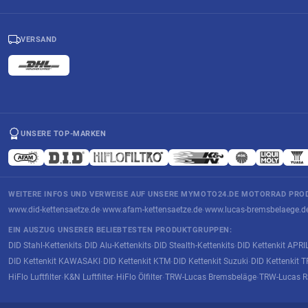
VERSAND
UNSERE TOP-MARKEN
WEITERE INFOS UND VERWEISE AUF UNSERE MYMOTO24.DE MOTORRAD PROD
www.did-kettensaetze.de
www.afam-kettensaetze.de
www.lucas-bremsbelaege.d
·
·
EIN AUSZUG UNSERER BELIEBTESTEN PRODUKTGRUPPEN:
DID Stahl-Kettenkits
DID Alu-Kettenkits
DID Stealth-Kettenkits
DID Kettenkit APRI
·
·
·
DID Kettenkit KAWASAKI
DID Kettenkit KTM
DID Kettenkit Suzuki
DID Kettenkit
·
·
·
HiFlo Luftfilter
K&N Luftfilter
HiFlo Ölfilter
TRW-Lucas Bremsbeläge
TRW-Lucas R
·
·
·
·