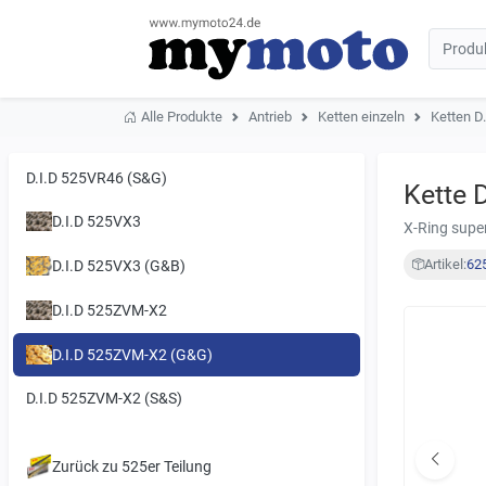
Alle Produkte
Antrieb
Ketten einzeln
Ketten D.
D.I.D 525VR46 (S&G)
Kette 
D.I.D 525VX3
X-Ring super
Artikel:
62
D.I.D 525VX3 (G&B)
D.I.D 525ZVM-X2
D.I.D 525ZVM-X2 (G&G)
D.I.D 525ZVM-X2 (S&S)
Zurück zu 525er Teilung