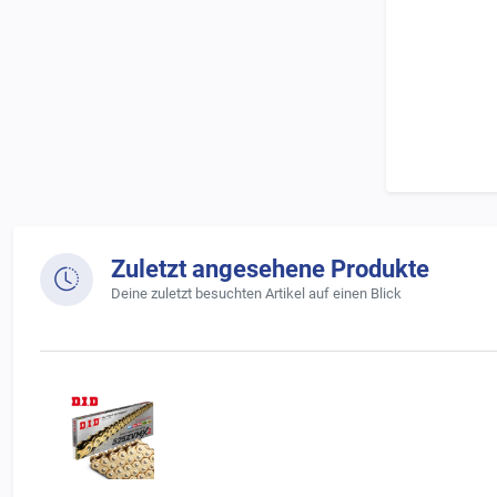
Erschaffen 
D.I.D ist st
verbessern.
Traditionell
einer Kette.
Das bedeute
Reaktionsze
Zuletzt angesehene Produkte
Der angeg
Deine zuletzt besuchten Artikel auf einen Blick
auch die 
Dieser Ri