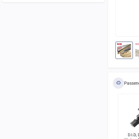
Passen
D.I.D,