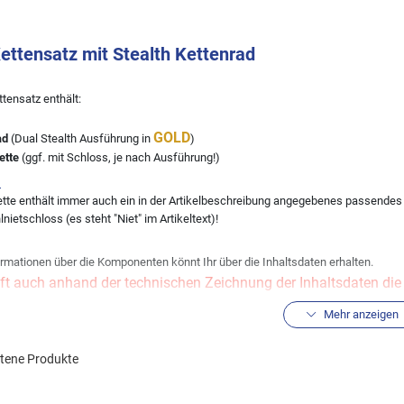
ttensatz mit Stealth Kettenrad
tensatz enthält:
GOLD
ad
(Dual Stealth Ausführung in
)
ette
(ggf. mit Schloss, je nach Ausführung!)
:
te enthält immer auch ein in der Artikelbeschreibung angegebenes passendes Ke
nietschloss (es steht "Niet" im Artikeltext)!
rmationen über die Komponenten könnt Ihr über die Inhaltsdaten erhalten.
ft auch anhand der technischen Zeichnung der Inhaltsdaten die R
st um Fehler zu vermeiden!
Mehr anzeigen
eine andere Übersetzung wünschen, könnt Ihr diese über den Kitkonfigurator ände
ltene Produkte
hlen, sich für die Kette im Kettensatz stets an der Erstausrüsterqualität zu orie
gebnisse der Fahrzeugsuche).