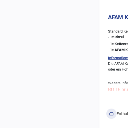
AFAM Ke
Standard Ket
- 1x
Ritzel
- 1x
Kettenr
- 1x
AFAM K
Information
Die AFAM Ket
oder ein Hohl
Weitere Info
BITTE prü
möglich i
Solltet Ihr 
Entha
Wir empfe
(siehe Er