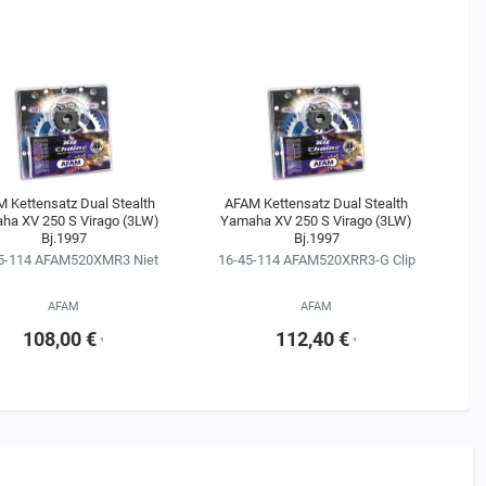
 Kettensatz Dual Stealth
AFAM Kettensatz Dual Stealth
ha XV 250 S Virago (3LW)
Yamaha XV 250 S Virago (3LW)
Bj.1997
Bj.1997
5-114 AFAM520XMR3 Niet
16-45-114 AFAM520XRR3-G Clip
AFAM
AFAM
108,00 €
112,40 €
¹
¹