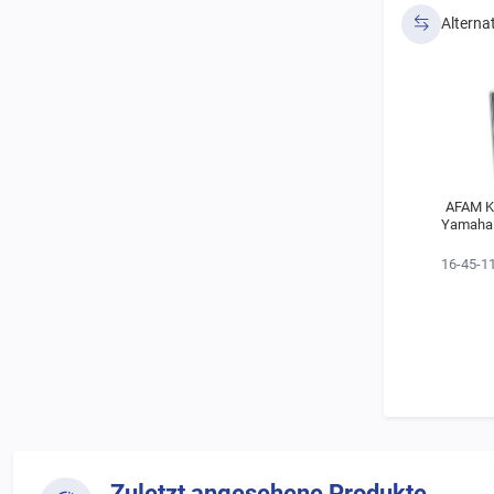
Alterna
AFAM Ke
Yamaha 
16-45-1
Zuletzt angesehene Produkte