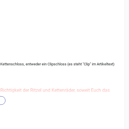
ttenschloss, entweder ein Clipschloss (es steht "Clip" im Artikeltext)
ichtigkeit der Ritzel und Kettenräder, soweit Euch das
rn.
ntieren