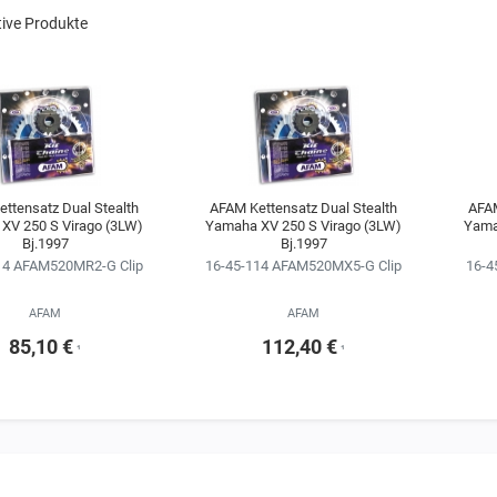
tive Produkte
ttensatz Dual Stealth
AFAM Kettensatz Dual Stealth
AFAM
XV 250 S Virago (3LW)
Yamaha XV 250 S Virago (3LW)
Yama
Bj.1997
Bj.1997
14 AFAM520MR2-G Clip
16-45-114 AFAM520MX5-G Clip
16-4
AFAM
AFAM
85,10 €
112,40 €
¹
¹