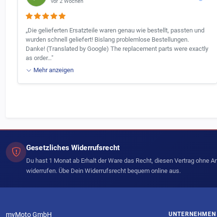
vor 2 Wochen
„Die gelieferten Ersatzteile waren genau wie bestellt, passten und
wurden schnell geliefert! Bislang problemlose Bestellungen.
Danke! (Translated by Google) The replacement parts were exactly
as order…"
Mehr anzeigen
Gesetzliches Widerrufsrecht
Du hast 1 Monat ab Erhalt der Ware das Recht, diesen Vertrag ohne 
widerrufen. Übe Dein Widerrufsrecht bequem online aus.
myMoto GmbH
UNTERNEHMEN