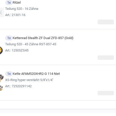
1x
Ritzel
Teilung 520 - 16 Zähne
Art.: 21301-16
1x
Kettenrad Stealth ZF Dual ZFD-857 (Gold)
Teilung 520 - 45 Zähne RST-857-45
Art.: 12505ZS45
1x
Kette AFAM520XHR2-G 114 Niet
XS-Ring hyper verstärkt 5/8''x1/4''
Art.: 72520291142