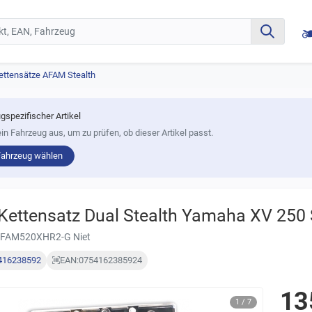
ettensätze AFAM Stealth
gspezifischer Artikel
in Fahrzeug aus, um zu prüfen, ob dieser Artikel passt.
Fahrzeug wählen
ettensatz Dual Stealth Yamaha XV 250 
AFAM520XHR2-G Niet
416238592
EAN:
0754162385924
13
1 / 7