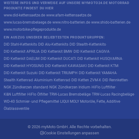
WEITERE INFOS UND VERWEISE AUF UNSERE MYMOTO24.DE MOTORRAD
PRODUKTE FINDEST DU HIER
www.did-kettensaetze.de
www.afam-kettensaetze.de
·
·
www.lucas-bremsbelaege.de
www.nitro-batterien.de
www.shido-batterien.de
·
·
·
www.motorbike-pflegeprodukte.de
EIN AUSZUG UNSERER BELIEBTESTEN PRODUKTGRUPPEN:
DID Stahl-Kettenkits
DID Alu-Kettenkits
DID Stealth-Kettenkits
·
·
·
DID Kettenkit APRILIA
DID Kettenkit BMW
DID Kettenkit CAGIVA
·
·
·
DID Kettenkit DAELIM
DID Kettenkit DUCATI
DID Kettenkit HUSQVARNA
·
·
·
DID Kettenkit HYOSUNG
DID Kettenkit KAWASAKI
DID Kettenkit KTM
·
·
·
DID Kettenkit Suzuki
DID Kettenkit TRIUMPH
DID Kettenkit YAMAHA
·
·
·
Stealth Kettenrad
Aluminium Kettenrad
DID Ketten ZVM-X
DID Rennketten
·
·
·
·
NGK Zündkerzen standard
NGK Zündkerzen Iridium
HiFlo Luftfilter
·
·
·
K&N Luftfilter
HiFlo Ölfilter
TRW-Lucas Bremsbeläge
TRW-Lucas Racingbeläge
·
·
·
·
WD-40 Schmier- und Pflegemittel
LIQUI MOLY Motoröle, Fette, Additive
·
·
Ölablassventile
© 2026 myMoto GmbH. Alle Rechte vorbehalten.
Cookie Einstellungen anpassen