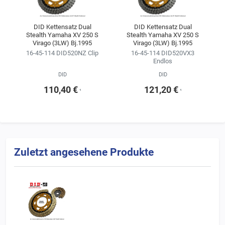
DID Kettensatz Dual
DID Kettensatz Dual
Stealth Yamaha XV 250 S
Stealth Yamaha XV 250 S
Virago (3LW) Bj.1995
Virago (3LW) Bj.1995
16-45-114 DID520NZ Clip
16-45-114 DID520VX3
Endlos
DID
DID
110,40 €
121,20 €
¹
¹
Zuletzt angesehene Produkte