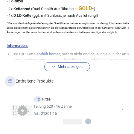
- 1x
Ritzel
GOLD
- 1x
Kettenrad
(Dual Stealth Ausführung in
*)
- 1x
D.I.D Kette
(ggf. mit Schloss, je nach Ausführung!)
* Die standardmäßige Auslieferung des Stealthkettensatzes erfolgt immer mit dem goldfarbenen Kettenrad, 
Sollte dieses nicht existieren können Sie die Standardfarbe der Artikelliste in der Kategorie "STEALTH - in
Änderungen der Kettenradfarben sind, sofern vorhanden, im Kettensatzkonfigurator möglich.
Information:
Die DID Kette
enthält immer
, sofern nicht endlos, auch ein in der Art
Kettenschloss, entweder ein Clipschloss (es steht "Clip" im Artikeltext) 
"Niet" im Artikeltext)!
Mehr anzeigen
Bei der Kettenbezeichnung steht (G&B) für gold/schwarze Ketten und (
schwarze Ketten haben keine Zusatzbezeichnung.
Enthaltene Produkte
Weitere Informationen über die Komponenten könnt Ihr über die Inhaltsdate
1x
Ritzel
BITTE prüft auch anhand der technischen Zeichnung der Inhaltsdaten die Ric
Teilung 520 - 16 Zähne
soweit Euch das möglich ist um Fehler zu vermeiden!
Art.: 21301-16
Solltet Ihr eine andere Übersetzung wünschen, könnt Ihr diese über den Kitk
Wir empfehlen, sich für die Kette im Kettensatz stets an der Erst
(siehe Ergebnisse der Fahrzeugsuc