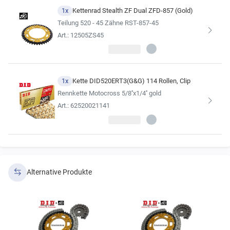
1x
Kettenrad Stealth ZF Dual ZFD-857 (Gold)
Teilung 520 - 45 Zähne RST-857-45
Art.: 12505ZS45
1x
Kette DID520ERT3(G&G) 114 Rollen, Clip
Rennkette Motocross 5/8''x1/4'' gold
Art.: 62520021141
Alternative Produkte