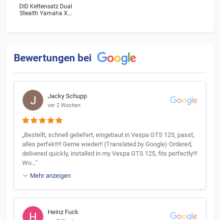
DID Kettensatz Dual
Stealth Yamaha XV
250 S Virago (3LW)
Bj.1995
Bewertungen bei
Jacky Schupp
vor 2 Wochen
„Bestellt, schnell geliefert, eingebaut in Vespa GTS 125, passt,
alles perfekt!!! Gerne wieder!! (Translated by Google) Ordered,
delivered quickly, installed in my Vespa GTS 125, fits perfectly!!!
Wo…"
Mehr anzeigen
Heinz Fuck