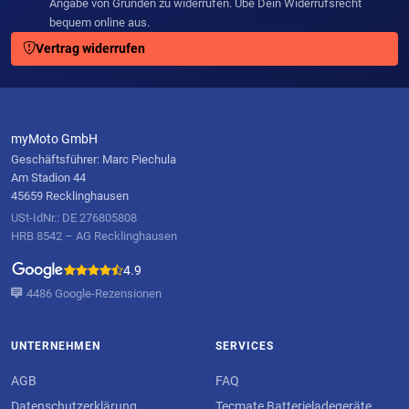
Angabe von Gründen zu widerrufen. Übe Dein Widerrufsrecht
bequem online aus.
Vertrag widerrufen
myMoto GmbH
Geschäftsführer: Marc Piechula
Am Stadion 44
45659 Recklinghausen
USt-IdNr.: DE 276805808
HRB 8542 – AG Recklinghausen
4.9
4486 Google-Rezensionen
UNTERNEHMEN
SERVICES
AGB
FAQ
Datenschutzerklärung
Tecmate Batterieladegeräte