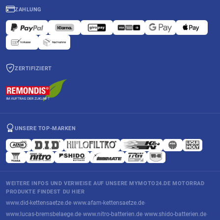
ZAHLUNG
ZERTIFIZIERT
UNSERE TOP-MARKEN
WEITERE INFOS UND VERWEISE AUF UNSERE MYMOTO24.DE MOTORRAD
PRODUKTE FINDEST DU HIER
www.did-kettensaetze.de
www.afam-kettensaetze.de
·
·
www.lucas-bremsbelaege.de
www.nitro-batterien.de
www.shido-batterien.de
·
·
·