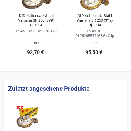
Kitkonfigurator ändern.
Wir empfehlen, sich für die Kette im Kettensatz stets an der
DID Kettensatz Stahl
DID Kettensatz Stahl
Yamaha SR 250 (3Y9)
Yamaha SR 250 (3Y9)
Erstausrüsterqualität zu orientieren
Bj.1994
Bj.1994
(siehe Ergebnisse der Fahrzeugsuche).
16-46-102 DID520NZ Clip
16-46-102
DID520ERT3(G&G) Clip
DID
DID
92,70 €
95,50 €
¹
¹
Zuletzt angesehene Produkte