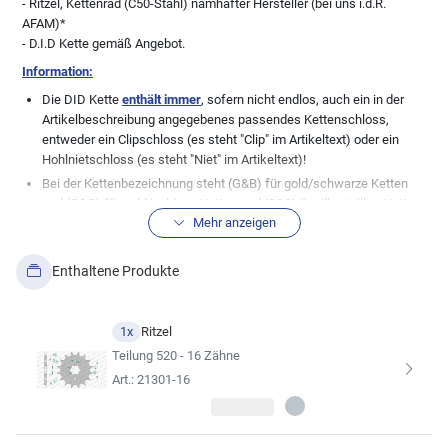
- Ritzel, Kettenrad (C50-Stahl) namhafter Hersteller (bei uns i.d.R.
AFAM)*
- D.I.D Kette gemäß Angebot.
Information:
Die DID Kette
enthält immer
, sofern nicht endlos, auch ein in der
Artikelbeschreibung angegebenes passendes Kettenschloss,
entweder ein Clipschloss (es steht "Clip" im Artikeltext) oder ein
Hohlnietschloss (es steht "Niet" im Artikeltext)!
Bei der Kettenbezeichnung steht (G&B) für gold/schwarze Ketten
und (G&G) für gold/goldene Ketten und (S&S) ür silber/silber Ketten.
Mehr anzeigen
Normale, stahlfarbene Ketten (genannt schwarz), haben keine
Zusatzbezeichnung.
Wichtige Info in Bezug zu den Teilen im Kettensatz:
Wir, die myMoto
Enthaltene Produkte
GmbH, pflegen unsere Datenbank mit großer Sorgfalt. Dennoch gibt
es immer wieder Modellabweichungen zu den bestehenden
Datenblättern der Fahrzeughersteller, daher weisen wir ausdrücklich
1x
Ritzel
die absolute Richtigkeit der von uns hier angezeigten
Teilung 520 - 16 Zähne
Fahrzeugzuordnungen zu dem angebotenen Artikel von uns. Bei
Art.: 21301-16
vielen Fahrzeugen wurden auch gerne mal undokumentierte
Änderungen seitens der Hersteller durchgeführt, so dass die hier
aufgeführte Kitkomobination nicht immer zu 100% passen muss.
Auch Änderungen der Besitzer bei älteren Fahrzeugen sind keine