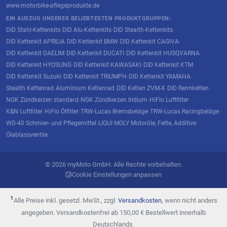
www.motorbike-pflegeprodukte.de
EIN AUSZUG UNSERER BELIEBTESTEN PRODUKTGRUPPEN:
DID Stahl-Kettenkits
DID Alu-Kettenkits
DID Stealth-Kettenkits
·
·
·
DID Kettenkit APRILIA
DID Kettenkit BMW
DID Kettenkit CAGIVA
·
·
·
DID Kettenkit DAELIM
DID Kettenkit DUCATI
DID Kettenkit HUSQVARNA
·
·
·
DID Kettenkit HYOSUNG
DID Kettenkit KAWASAKI
DID Kettenkit KTM
·
·
·
DID Kettenkit Suzuki
DID Kettenkit TRIUMPH
DID Kettenkit YAMAHA
·
·
·
Stealth Kettenrad
Aluminium Kettenrad
DID Ketten ZVM-X
DID Rennketten
·
·
·
·
NGK Zündkerzen standard
NGK Zündkerzen Iridium
HiFlo Luftfilter
·
·
·
K&N Luftfilter
HiFlo Ölfilter
TRW-Lucas Bremsbeläge
TRW-Lucas Racingbeläge
·
·
·
·
WD-40 Schmier- und Pflegemittel
LIQUI MOLY Motoröle, Fette, Additive
·
·
Ölablassventile
© 2026 myMoto GmbH. Alle Rechte vorbehalten.
Cookie Einstellungen anpassen
¹
Alle Preise inkl. gesetzl. MwSt., zzgl.
Versandkosten
, wenn nicht anders
angegeben. Versandkostenfrei ab 150,00 € Bestellwert innerhalb
Deutschlands.