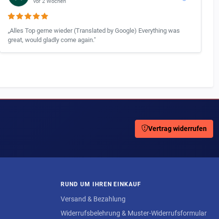
vor 2 Wochen
„Alles Top gerne wieder (Translated by Google) Everything was
great, would gladly come again."
Vertrag widerrufen
RUND UM IHREN EINKAUF
Versand & Bezahlung
Widerrufsbelehrung & Muster-Widerrufsformular