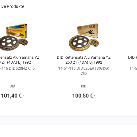
tive Produkte
tensatz Alu Yamaha YZ
DID Kettensatz Alu Yamaha YZ
DID 
 2T (4DA) Bj.1992
250 2T (4DA) Bj.1992
-116 DID520NZ Clip
14-51-116 DID520ERT3(G&G)
14-
Clip
DID
DID
101,40 €
100,50 €
¹
¹