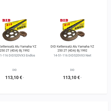
Kettensatz Alu Yamaha YZ
DID Kettensatz Alu Yamaha YZ
D
250 2T (4DA) Bj.1992
250 2T (4DA) Bj.1992
51-116 DID520VX3 Endlos
14-51-116 DID520VX3 Niet
DID
DID
113,10 €
113,10 €
¹
¹