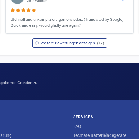
vor 2 Wochen
„Schnell und unkompliziert, gerne wieder.. (Translated by Google)
Quick and easy, would gladly use again."
Weitere Bewertungen anzeigen
(17)
Angabe von Gründen zu
SERVICES
FAQ
lärung
Tecmate Batterieladegeräte