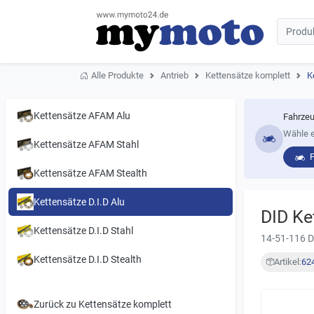
Alle Produkte
Antrieb
Kettensätze komplett
K
Kettensätze AFAM Alu
Fahrzeu
Wähle e
Kettensätze AFAM Stahl
Kettensätze AFAM Stealth
Kettensätze D.I.D Alu
DID Ke
Kettensätze D.I.D Stahl
14-51-116 D
Kettensätze D.I.D Stealth
Artikel:
62
Zurück zu Kettensätze komplett