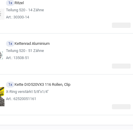
hlen, sich für die Kette im Kettensatz stets an der Erstausrüsterqualität zu orie
1x
Ritzel
gebnisse der Fahrzeugsuche).
Teilung 520 - 14 Zähne
Art.: 30300-14
1x
Kettenrad Aluminium
Teilung 520 - 51 Zähne
Art.: 13508-51
1x
Kette DID520VX3 116 Rollen, Clip
X-Ring verstärkt 5/8''x1/4''
Art.: 62520051161