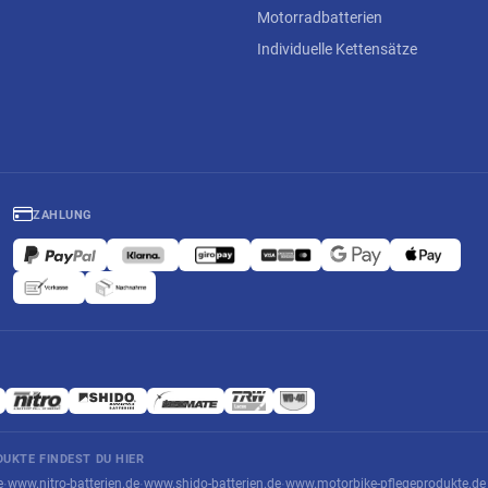
Motorradbatterien
Individuelle Kettensätze
ZAHLUNG
UKTE FINDEST DU HIER
e
www.nitro-batterien.de
www.shido-batterien.de
www.motorbike-pflegeprodukte.de
·
·
·