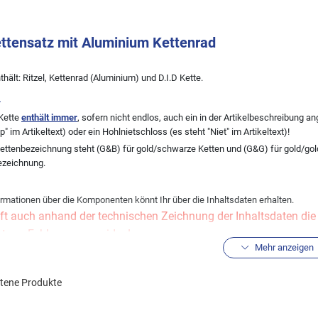
ettensatz mit Aluminium Kettenrad
thält: Ritzel, Kettenrad (Aluminium) und D.I.D Kette.
:
Kette
enthält immer
, sofern nicht endlos, auch ein in der Artikelbeschreibung
ip" im Artikeltext) oder ein Hohlnietschloss (es steht "Niet" im Artikeltext)!
Kettenbezeichnung steht (G&B) für gold/schwarze Ketten und (G&G) für gold/go
ezeichnung.
rmationen über die Komponenten könnt Ihr über die Inhaltsdaten erhalten.
ft auch anhand der technischen Zeichnung der Inhaltsdaten die R
st um Fehler zu vermeiden!
Mehr anzeigen
el/Kettenräder werden in der Standardausführung geliefert! Son
der gesonderten Anfrage per Mail.
ltene Produkte
eine andere Übersetzung wünschen, könnt Ihr diese über den Kitkonfigurator ände