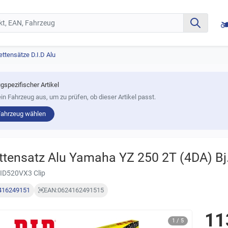
ettensätze D.I.D Alu
gspezifischer Artikel
in Fahrzeug aus, um zu prüfen, ob dieser Artikel passt.
Fahrzeug wählen
ttensatz Alu Yamaha YZ 250 2T (4DA) B
ID520VX3 Clip
416249151
EAN:
0624162491515
11
1 / 5