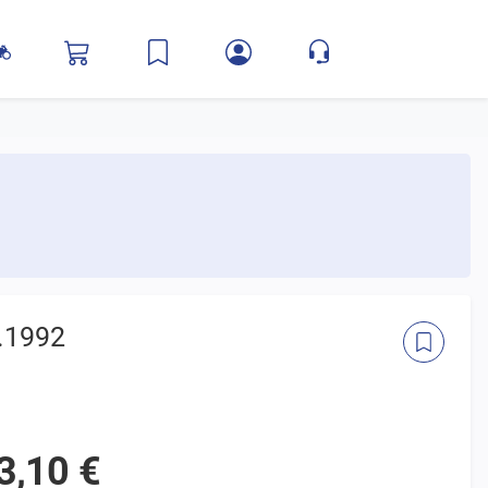
j.1992
3,10 €