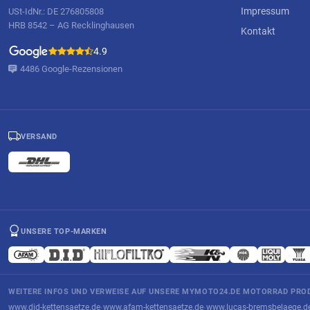
Impressum
USt-IdNr.: DE 276805808
HRB 8542 – AG Recklinghausen
Kontakt
4.9
4486 Google-Rezensionen
VERSAND
UNSERE TOP-MARKEN
WEITERE INFOS UND VERWEISE AUF UNSERE MYMOTO24.DE MOTORRAD PROD
www.did-kettensaetze.de
www.afam-kettensaetze.de
www.lucas-bremsbelaege.d
·
·