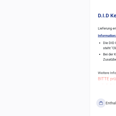
D.I.D K
Lieferung en
Information
Die DID 
steht "Cl
Bei der 
Zusatzb
Weitere Info
BITTE prü
möglich i
Alle Ritz
bedürfen 
Entha
Solltet Ihr 