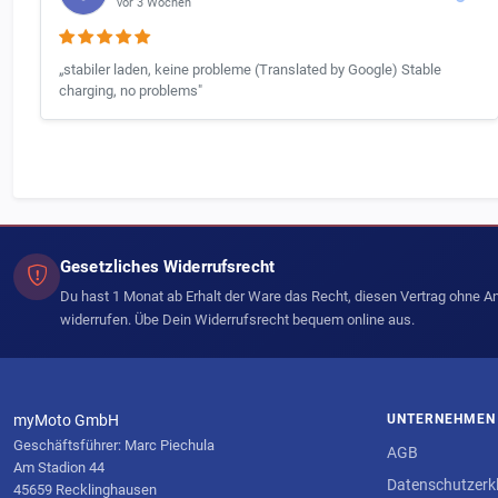
vor 3 Wochen
„stabiler laden, keine probleme (Translated by Google) Stable
charging, no problems"
Gesetzliches Widerrufsrecht
Du hast 1 Monat ab Erhalt der Ware das Recht, diesen Vertrag ohne 
widerrufen. Übe Dein Widerrufsrecht bequem online aus.
myMoto GmbH
UNTERNEHMEN
Geschäftsführer: Marc Piechula
AGB
Am Stadion 44
Datenschutzerk
45659 Recklinghausen