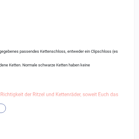
 angegebenes passendes Kettenschloss, entweder ein Clipschloss (es
ldene Ketten. Normale schwarze Ketten haben keine
ichtigkeit der Ritzel und Kettenräder, soweit Euch das
deranfertigungen, wie Ritzel/Räder mit Schlammnuten etc.
rn.