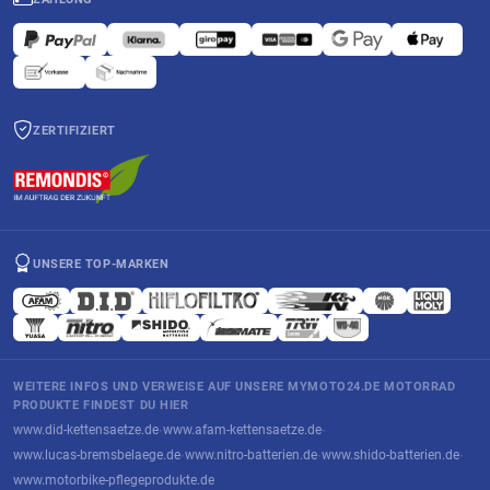
ZERTIFIZIERT
UNSERE TOP-MARKEN
WEITERE INFOS UND VERWEISE AUF UNSERE MYMOTO24.DE MOTORRAD
PRODUKTE FINDEST DU HIER
www.did-kettensaetze.de
www.afam-kettensaetze.de
·
·
www.lucas-bremsbelaege.de
www.nitro-batterien.de
www.shido-batterien.de
·
·
·
www.motorbike-pflegeprodukte.de