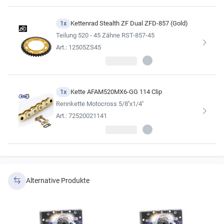
(siehe Ergebnisse der Fahrzeugsuche).
1x
Kettenrad Stealth ZF Dual ZFD-857 (Gold)
Teilung 520 - 45 Zähne RST-857-45
Art.: 12505ZS45
1x
Kette AFAM520MX6-GG 114 Clip
Rennkette Motocross 5/8''x1/4''
Art.: 72520021141
Alternative Produkte