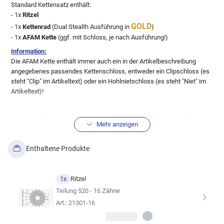
Standard Kettensatz enthält:
- 1x
Ritzel
GOLD
- 1x
Kettenrad
(Dual Stealth Ausführung in
)
- 1x
AFAM Kette
(ggf. mit Schloss, je nach Ausführung!)
Information:
Die AFAM Kette enthält immer auch ein in der Artikelbeschreibung
angegebenes passendes Kettenschloss, entweder ein Clipschloss (es
steht "Clip" im Artikeltext) oder ein Hohlnietschloss (es steht "Niet" im
Artikeltext)!
Weitere Informationen über die Komponenten könnt Ihr über die
Mehr anzeigen
Inhaltsdaten erhalten.
BITTE prüft auch anhand der technischen Zeichnung der
Inhaltsdaten die Richtigkeit der Ritzel und Kettenräder,
Enthaltene Produkte
soweit Euch das möglich ist um Fehler zu vermeiden!
Solltet Ihr eine andere Übersetzung wünschen, könnt Ihr diese über den
1x
Ritzel
Kitkonfigurator ändern.
Teilung 520 - 16 Zähne
Art.: 21301-16
Wir empfehlen, sich für die Kette im Kettensatz stets an der
Erstausrüsterqualität zu orientieren