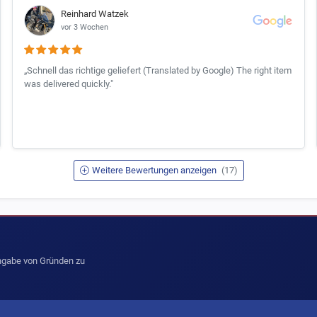
Reinhard Watzek
vor 3 Wochen
„Schnell das richtige geliefert (Translated by Google) The right item
was delivered quickly."
Weitere Bewertungen anzeigen
(17)
Angabe von Gründen zu