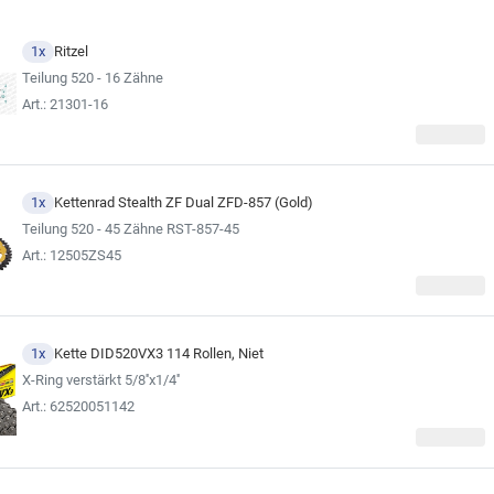
rmationen über die Komponenten könnt Ihr über die Inhaltsdaten erhalten.
auch anhand der technischen Zeichnung der Inhaltsdaten die Richtigkeit der Rit
1x
Ritzel
Teilung 520 - 16 Zähne
eine andere Übersetzung wünschen, könnt Ihr diese über den Kitkonfigurator ände
Art.: 21301-16
Wir empfehlen, sich für die Kette im Kettensatz stets an d
(siehe Ergebnisse der Fahr
1x
Kettenrad Stealth ZF Dual ZFD-857 (Gold)
Teilung 520 - 45 Zähne RST-857-45
Art.: 12505ZS45
1x
Kette DID520VX3 114 Rollen, Niet
X-Ring verstärkt 5/8''x1/4''
Art.: 62520051142