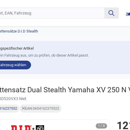
ettensätze D.I.D Stealth
gspezifischer Artikel
in Fahrzeug aus, um zu prüfen, ob dieser Artikel passt.
Fahrzeug wählen
ttensatz Dual Stealth Yamaha XV 250 N 
DID520VX3 Niet
416237552
EAN:
0654162375522
12
1 / 8