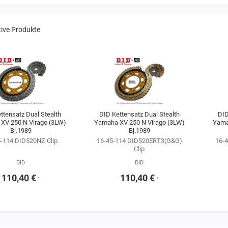
tive Produkte
ttensatz Dual Stealth
DID Kettensatz Dual Stealth
DID
XV 250 N Virago (3LW)
Yamaha XV 250 N Virago (3LW)
Yama
Bj.1989
Bj.1989
-114 DID520NZ Clip
16-45-114 DID520ERT3(G&G)
16-
Clip
DID
DID
110,40 €
110,40 €
¹
¹