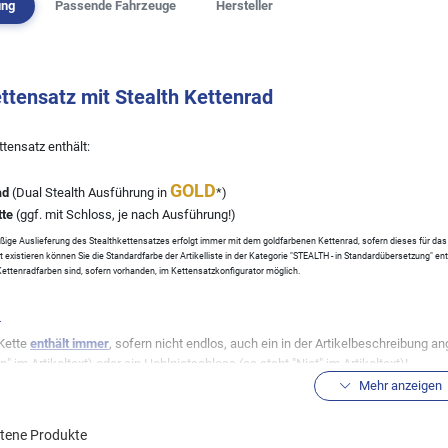
ung
Passende Fahrzeuge
Hersteller
ettensatz mit Stealth Kettenrad
tensatz enthält:
GOLD
ad
(Dual Stealth Ausführung in
*)
tte
(ggf. mit Schloss, je nach Ausführung!)
ige Auslieferung des Stealthkettensatzes erfolgt immer mit dem goldfarbenen Kettenrad, sofern dieses für das j
ht existieren können Sie die Standardfarbe der Artikelliste in der Kategorie "STEALTH - in Standardübersetzung" e
ettenradfarben sind, sofern vorhanden, im Kettensatzkonfigurator möglich.
:
Kette
enthält immer
, sofern nicht endlos, auch ein in der Artikelbeschreibung
ip" im Artikeltext) oder ein Hohlnietschloss (es steht "Niet" im Artikeltext)!
Mehr anzeigen
Kettenbezeichnung steht (G&B) für gold/schwarze Ketten und (G&G) für gold/go
ezeichnung.
ltene Produkte