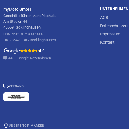
myMoto GmbH
UNTERNEHMEN
Geschäftsführer: Marc Piechula
AGB
Am Stadion 44
Datenschutzerk
45659 Recklinghausen
Impressum
USt-IdNr.: DE 276805808
HRB 8542 – AG Recklinghausen
Kontakt
4.9
4486 Google-Rezensionen
VERSAND
UNSERE TOP-MARKEN