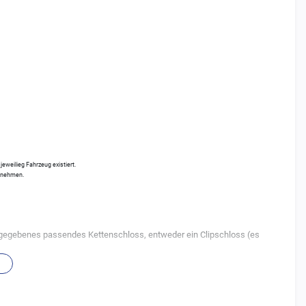
eweilieg Fahrzeug existiert.
ntnehmen.
 angegebenes passendes Kettenschloss, entweder ein Clipschloss (es
ldene Ketten. Normale schwarze Ketten haben keine