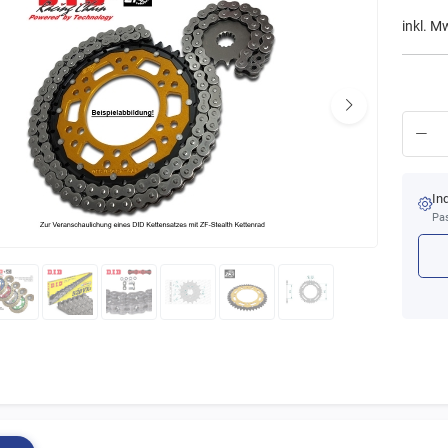
inkl. M
In
Pas