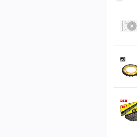
Weitere Info
BITTE prüft 
vermeiden!
Solltet Ihr 