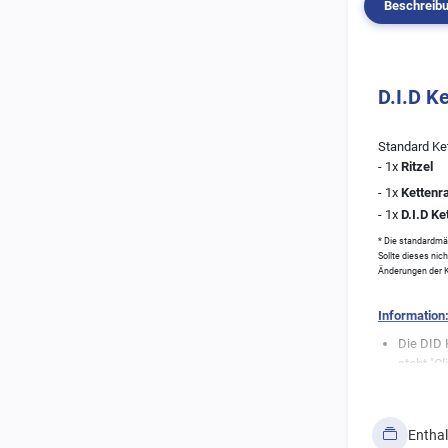
Beschreib
D.I.D K
Standard Ket
- 1x
Ritzel
- 1x
Kettenr
- 1x
D.I.D Ke
* Die standardmäß
Sollte dieses nic
Änderungen der K
Information
Die DID 
steht "Cl
Bei der 
Zusatzb
Entha