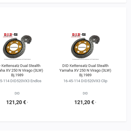
 Kettensatz Dual Stealth
DID Kettensatz Dual Stealth
ha XV 250 N Virago (3LW)
Yamaha XV 250 N Virago (3LW)
Y
Bj.1989
Bj.1989
45-114 DID520VX3 Endlos
16-45-114 DID520VX3 Clip
DID
DID
121,20 €
121,20 €
¹
¹