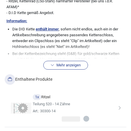
- Ritzel, Kettenrad (C50-Stahl) namhafter Hersteller (bei uns i.d.R.
AFAM)*
- D.I.D Kette gemäß Angebot.
Information:
Die DID Kette
enthält immer
, sofern nicht endlos, auch ein in der
Artikelbeschreibung angegebenes passendes Kettenschloss,
entweder ein Clipschloss (es steht "Clip" im Artikeltext) oder ein
Hohlnietschloss (es steht "Niet" im Artikeltext)!
Bei der Kettenbezeichnung steht (G&B) für gold/schwarze Ketten
und (G&G) für gold/goldene Ketten und (S&S) ür silber/silber Ketten.
Mehr anzeigen
Normale, stahlfarbene Ketten (genannt schwarz), haben keine
Zusatzbezeichnung.
Wichtige Info in Bezug zu den Teilen im Kettensatz:
Wir, die myMoto
Enthaltene Produkte
GmbH, pflegen unsere Datenbank mit großer Sorgfalt. Dennoch gibt
es immer wieder Modellabweichungen zu den bestehenden
Datenblättern der Fahrzeughersteller, daher weisen wir ausdrücklich
1x
Ritzel
die absolute Richtigkeit der von uns hier angezeigten
Teilung 520 - 14 Zähne
Fahrzeugzuordnungen zu dem angebotenen Artikel von uns. Bei
Art.: 30300-14
vielen Fahrzeugen wurden auch gerne mal undokumentierte
Änderungen seitens der Hersteller durchgeführt, so dass die hier
aufgeführte Kitkomobination nicht immer zu 100% passen muss.
Auch Änderungen der Besitzer bei älteren Fahrzeugen sind keine