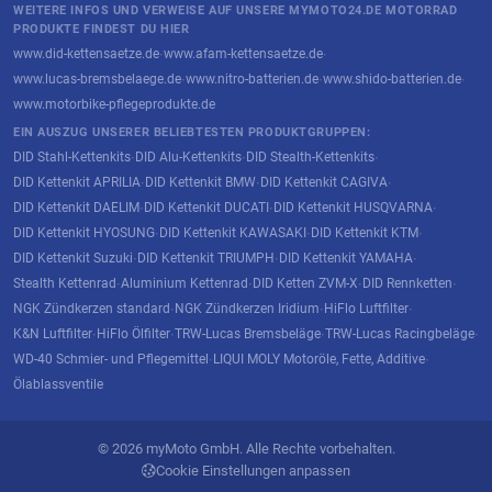
WEITERE INFOS UND VERWEISE AUF UNSERE MYMOTO24.DE MOTORRAD
PRODUKTE FINDEST DU HIER
www.did-kettensaetze.de
www.afam-kettensaetze.de
·
·
www.lucas-bremsbelaege.de
www.nitro-batterien.de
www.shido-batterien.de
·
·
·
www.motorbike-pflegeprodukte.de
EIN AUSZUG UNSERER BELIEBTESTEN PRODUKTGRUPPEN:
DID Stahl-Kettenkits
DID Alu-Kettenkits
DID Stealth-Kettenkits
·
·
·
DID Kettenkit APRILIA
DID Kettenkit BMW
DID Kettenkit CAGIVA
·
·
·
DID Kettenkit DAELIM
DID Kettenkit DUCATI
DID Kettenkit HUSQVARNA
·
·
·
DID Kettenkit HYOSUNG
DID Kettenkit KAWASAKI
DID Kettenkit KTM
·
·
·
DID Kettenkit Suzuki
DID Kettenkit TRIUMPH
DID Kettenkit YAMAHA
·
·
·
Stealth Kettenrad
Aluminium Kettenrad
DID Ketten ZVM-X
DID Rennketten
·
·
·
·
NGK Zündkerzen standard
NGK Zündkerzen Iridium
HiFlo Luftfilter
·
·
·
K&N Luftfilter
HiFlo Ölfilter
TRW-Lucas Bremsbeläge
TRW-Lucas Racingbeläge
·
·
·
·
WD-40 Schmier- und Pflegemittel
LIQUI MOLY Motoröle, Fette, Additive
·
·
Ölablassventile
© 2026 myMoto GmbH. Alle Rechte vorbehalten.
Cookie Einstellungen anpassen