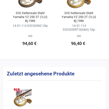
Kitkonfigurator ändern.
Wir empfehlen, sich für die Kette im Kettensatz stets an der
DID Kettensatz Stahl
DID Kettensatz Stahl
Yamaha YZ 250 2T (1LU)
Yamaha YZ 250 2T (1LU)
Erstausrüsterqualität zu orientieren
Bj.1986
Bj.1986
(siehe Ergebnisse der Fahrzeugsuche).
14-51-114 DID520NZ Clip
14-51-114
DID520ERT3(G&G) Clip
DID
DID
94,60 €
96,40 €
¹
¹
Zuletzt angesehene Produkte