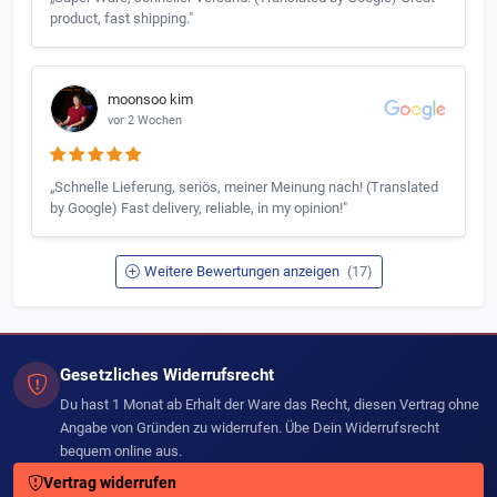
product, fast shipping."
moonsoo kim
vor 2 Wochen
„Schnelle Lieferung, seriös, meiner Meinung nach! (Translated
by Google) Fast delivery, reliable, in my opinion!"
Weitere Bewertungen anzeigen
(17)
Gesetzliches Widerrufsrecht
Du hast 1 Monat ab Erhalt der Ware das Recht, diesen Vertrag ohne
Angabe von Gründen zu widerrufen. Übe Dein Widerrufsrecht
bequem online aus.
Vertrag widerrufen