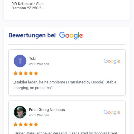
DID Kettensatz Stahl
Yamaha YZ 250 2T
(24Y) Bj.1983
Bewertungen bei
Tobi
vor 3 Wochen
„stabiler laden, keine probleme (Translated by Google) Stable
charging, no problems"
Ernst Georg Neuhaus
vor 3 Wochen
„Super Ware, schneller Versand. (Translated by Google) Great