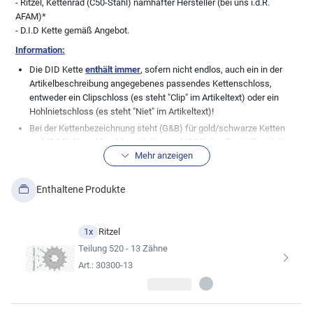
- Ritzel, Kettenrad (C50-Stahl) namhafter Hersteller (bei uns i.d.R.
AFAM)*
- D.I.D Kette gemäß Angebot.
Information:
Die DID Kette
enthält immer
, sofern nicht endlos, auch ein in der
Artikelbeschreibung angegebenes passendes Kettenschloss,
entweder ein Clipschloss (es steht "Clip" im Artikeltext) oder ein
Hohlnietschloss (es steht "Niet" im Artikeltext)!
Bei der Kettenbezeichnung steht (G&B) für gold/schwarze Ketten
und (G&G) für gold/goldene Ketten und (S&S) ür silber/silber Ketten.
Mehr anzeigen
Normale, stahlfarbene Ketten (genannt schwarz), haben keine
Zusatzbezeichnung.
Wichtige Info in Bezug zu den Teilen im Kettensatz:
Wir, die myMoto
Enthaltene Produkte
GmbH, pflegen unsere Datenbank mit großer Sorgfalt. Dennoch gibt
es immer wieder Modellabweichungen zu den bestehenden
Datenblättern der Fahrzeughersteller, daher weisen wir ausdrücklich
1x
Ritzel
die absolute Richtigkeit der von uns hier angezeigten
Teilung 520 - 13 Zähne
Fahrzeugzuordnungen zu dem angebotenen Artikel von uns. Bei
Art.: 30300-13
vielen Fahrzeugen wurden auch gerne mal undokumentierte
Änderungen seitens der Hersteller durchgeführt, so dass die hier
aufgeführte Kitkomobination nicht immer zu 100% passen muss.
Auch Änderungen der Besitzer bei älteren Fahrzeugen sind keine