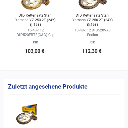
Kitkonfigurator ändern.
Wir empfehlen, sich für die Kette im Kettensatz stets an der
DID Kettensatz Stahl
DID Kettensatz Stahl
Yamaha YZ 250 2T (24Y)
Yamaha YZ 250 2T (24Y)
Erstausrüsterqualität zu orientieren
Bj.1983
Bj.1983
(siehe Ergebnisse der Fahrzeugsuche).
13-48-112
13-48-112 DID520VX3
DID520ERT3(G&G) Clip
Endlos
DID
DID
103,00 €
112,30 €
¹
¹
Zuletzt angesehene Produkte