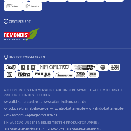
ZERTIFIZIERT
UNSERE TOP-MARKEN
WEITERE INFOS UND VERWEISE AUF UNSERE MYMOTO24.DE MOTORRAD
PRODUKTE FINDEST DU HIER
www.did-kettensaetze.de
www.afam-kettensaetze.de
·
·
www.lucas-bremsbelaege.de
www.nitro-batterien.de
www.shido-batterien.de
·
·
·
www.motorbike-pflegeprodukte.de
EIN AUSZUG UNSERER BELIEBTESTEN PRODUKTGRUPPEN:
DID Stahl-Kettenkits
DID Alu-Kettenkits
DID Stealth-Kettenkits
·
·
·