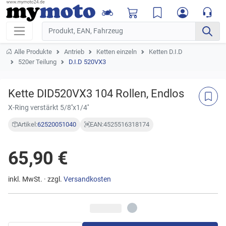
Alle Produkte
Antrieb
Ketten einzeln
Ketten D.I.D
520er Teilung
D.I.D 520VX3
Kette DID520VX3 104 Rollen, Endlos
X-Ring verstärkt 5/8''x1/4''
Artikel:
62520051040
EAN:
4525516318174
65,90 €
inkl. MwSt. · zzgl.
Versandkosten