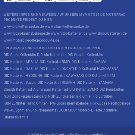
WEITERE INFOS UND VERWEISE AUF UNSERE MYMOTO24.DE MOTORRAD
PRODUKTE FINDEST DU HIER
www.did-kettensaetze.de
www.afam-kettensaetze.de
·
·
www.lucas-bremsbelaege.de
www.nitro-batterien.de
www.shido-batterien.de
·
·
·
www.motorbike-pflegeprodukte.de
EIN AUSZUG UNSERER BELIEBTESTEN PRODUKTGRUPPEN:
DID Stahl-Kettenkits
DID Alu-Kettenkits
DID Stealth-Kettenkits
·
·
·
DID Kettenkit APRILIA
DID Kettenkit BMW
DID Kettenkit CAGIVA
·
·
·
DID Kettenkit DAELIM
DID Kettenkit DUCATI
DID Kettenkit HUSQVARNA
·
·
·
DID Kettenkit HYOSUNG
DID Kettenkit KAWASAKI
DID Kettenkit KTM
·
·
·
DID Kettenkit Suzuki
DID Kettenkit TRIUMPH
DID Kettenkit YAMAHA
·
·
·
Stealth Kettenrad
Aluminium Kettenrad
DID Ketten ZVM-X
DID Rennketten
·
·
·
·
NGK Zündkerzen standard
NGK Zündkerzen Iridium
HiFlo Luftfilter
·
·
·
K&N Luftfilter
HiFlo Ölfilter
TRW-Lucas Bremsbeläge
TRW-Lucas Racingbeläge
·
·
·
·
WD-40 Schmier- und Pflegemittel
LIQUI MOLY Motoröle, Fette, Additive
·
·
Ölablassventile
© 2026 myMoto GmbH. Alle Rechte vorbehalten.