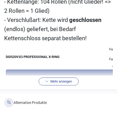
- Kettenlänge: 104 Rollen (nicht Glieder! =>
2 Rollen = 1 Glied)
- Verschlußart: Kette wird
geschlossen
(endlos) geliefert, bei Bedarf
Kettenschloss separat bestellen!
Farbe
DID520VX3 PROFESSIONAL X-RING
Farb
* (s
technische Daten der DID520VX Antriebskett
Mehr anzeigen
Laschenstärke
Rollen
Alternative Produkte
Bolzenlänge
Gewicht
Zu
Ø
innen
außen