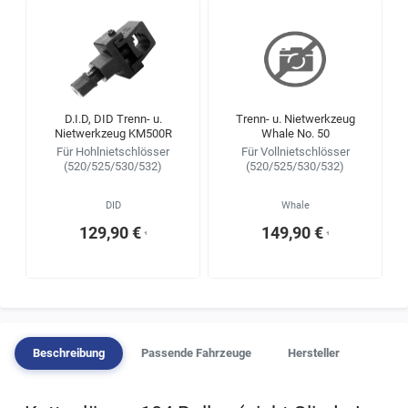
D.I.D, DID Trenn- u.
Trenn- u. Nietwerkzeug
Nietwerkzeug KM500R
Whale No. 50
Für Hohlnietschlösser
Für Vollnietschlösser
(520/525/530/532)
(520/525/530/532)
DID
Whale
129,90 €
149,90 €
¹
¹
Beschreibung
Passende Fahrzeuge
Hersteller