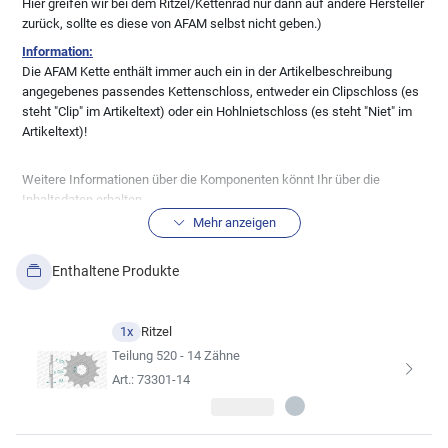
Hier greifen wir bei dem Ritzel/Kettenrad nur dann auf andere Hersteller
zurück, sollte es diese von AFAM selbst nicht geben.)
Information:
Die AFAM Kette enthält immer auch ein in der Artikelbeschreibung
angegebenes passendes Kettenschloss, entweder ein Clipschloss (es
steht "Clip" im Artikeltext) oder ein Hohlnietschloss (es steht "Niet" im
Artikeltext)!
Weitere Informationen über die Komponenten könnt Ihr über die
Inhaltsdaten erhalten.
BITTE prüft auch anhand der technischen Zeichnung der
Mehr anzeigen
Inhaltsdaten die Richtigkeit der Ritzel und Kettenräder,
soweit Euch das möglich ist um Fehler zu vermeiden!
Enthaltene Produkte
Alle Ritzel/Kettenräder werden in der
Standardausführung geliefert! Sonderanfertigungen, wie
1x
Ritzel
Ritzel/Räder mit Schlammnuten etc. bedürfen der
Teilung 520 - 14 Zähne
gesonderten Anfrage per Mail.
Art.: 73301-14
Solltet Ihr eine andere Übersetzung wünschen, könnt Ihr diese über den
Kitkonfigurator ändern.