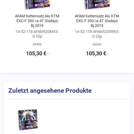
AFAM Kettensatz Alu KTM
AFAM Kettensatz Alu KTM
EXC-F 350 i.e.4T Sixdays
EXC-F 350 i.e.4T Sixdays
Bj.2019
Bj.2019
14-52-118 AFAM520MX5-
14-52-118 AFAM520XRR3-
G Clip
G Clip
AFAM
AFAM
105,30 €
105,30 €
¹
¹
Zuletzt angesehene Produkte