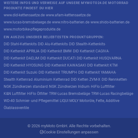
WEITERE INFOS UND VERWEISE AUF UNSERE MYMOTO24.DE MOTORRAD
PRODUKTE FINDEST DU HIER
www.did-kettensaetze.de
www.afam-kettensaetze.de
·
·
www.lucas-bremsbelaege.de
www.nitro-batterien.de
www.shido-batterien.de
·
·
·
www.motorbike-pflegeprodukte.de
EIN AUSZUG UNSERER BELIEBTESTEN PRODUKTGRUPPEN:
DID Stahl-Kettenkits
DID Alu-Kettenkits
DID Stealth-Kettenkits
·
·
·
DID Kettenkit APRILIA
DID Kettenkit BMW
DID Kettenkit CAGIVA
·
·
·
DID Kettenkit DAELIM
DID Kettenkit DUCATI
DID Kettenkit HUSQVARNA
·
·
·
DID Kettenkit HYOSUNG
DID Kettenkit KAWASAKI
DID Kettenkit KTM
·
·
·
DID Kettenkit Suzuki
DID Kettenkit TRIUMPH
DID Kettenkit YAMAHA
·
·
·
Stealth Kettenrad
Aluminium Kettenrad
DID Ketten ZVM-X
DID Rennketten
·
·
·
·
NGK Zündkerzen standard
NGK Zündkerzen Iridium
HiFlo Luftfilter
·
·
·
K&N Luftfilter
HiFlo Ölfilter
TRW-Lucas Bremsbeläge
TRW-Lucas Racingbeläge
·
·
·
·
WD-40 Schmier- und Pflegemittel
LIQUI MOLY Motoröle, Fette, Additive
·
·
Ölablassventile
© 2026 myMoto GmbH. Alle Rechte vorbehalten.
Cookie Einstellungen anpassen