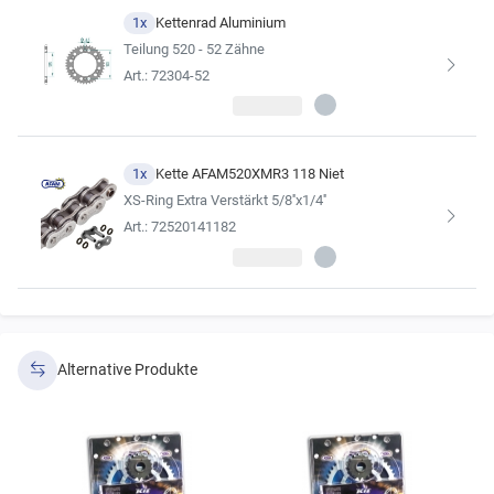
Wir empfehlen, sich für die Kette im Kettensatz stets an der
1x
Kettenrad Aluminium
Erstausrüsterqualität zu orientieren
Teilung 520 - 52 Zähne
(siehe Ergebnisse der Fahrzeugsuche).
Art.: 72304-52
1x
Kette AFAM520XMR3 118 Niet
XS-Ring Extra Verstärkt 5/8''x1/4''
Art.: 72520141182
Alternative Produkte