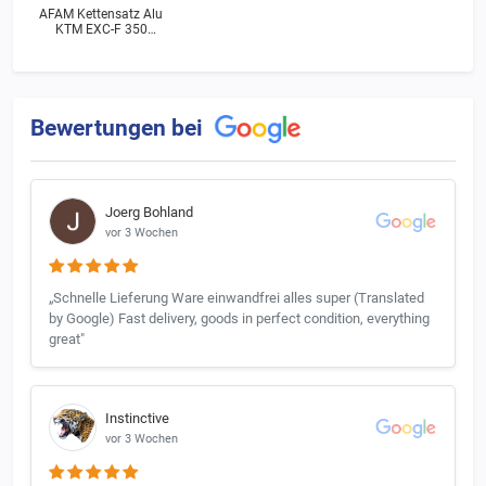
AFAM Kettensatz Alu
KTM EXC-F 350
i.e.4T Sixdays
Bj.2019
Bewertungen bei
Joerg Bohland
vor 3 Wochen
„Schnelle Lieferung Ware einwandfrei alles super (Translated
by Google) Fast delivery, goods in perfect condition, everything
great"
Instinctive
vor 3 Wochen