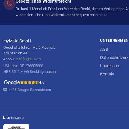
Gesetzliches Widerrufsrecht
Du hast 1 Monat ab Erhalt der Ware das Recht, diesen Vertrag ohne 
widerrufen. Übe Dein Widerrufsrecht bequem online aus.
myMoto GmbH
UNTERNEHMEN
Geschäftsführer: Marc Piechula
AGB
Am Stadion 44
Datenschutzerk
45659 Recklinghausen
Impressum
USt-IdNr.: DE 276805808
HRB 8542 – AG Recklinghausen
Kontakt
4.9
4486 Google-Rezensionen
VERSAND