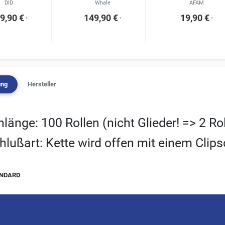
DID
Whale
AFAM
9,90 €
149,90 €
19,90 €
¹
¹
¹
ung
Hersteller
nlänge: 100 Rollen (nicht Glieder! => 2 Ro
hlußart: Kette wird offen mit einem Clips
ANDARD
ische Daten der DID520 Antriebskette