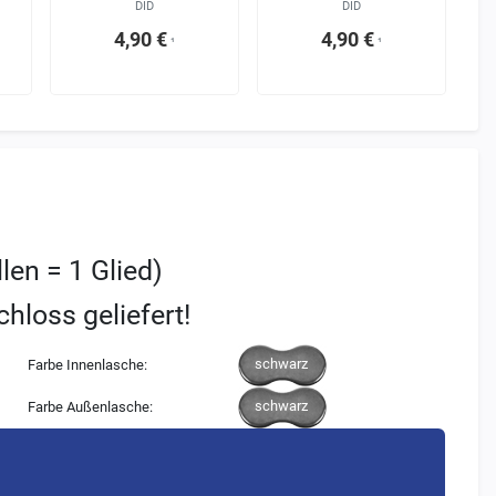
DID
DID
4,90 €
4,90 €
¹
¹
llen = 1 Glied)
chloss geliefert!
schwarz
Farbe Innenlasche:
schwarz
Farbe Außenlasche: