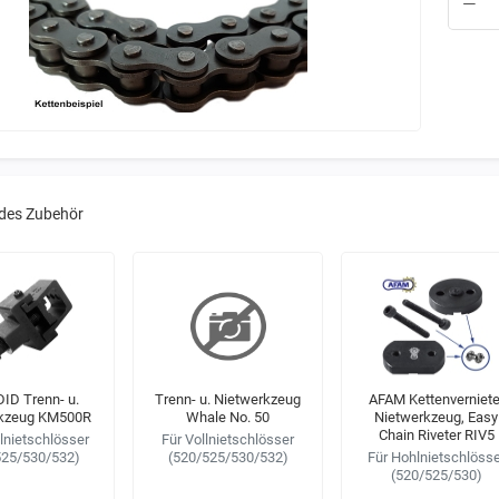
des Zubehör
 DID Trenn- u.
Trenn- u. Nietwerkzeug
AFAM Kettenverniete
rkzeug KM500R
Whale No. 50
Nietwerkzeug, Easy
Chain Riveter RIV5
lnietschlösser
Für Vollnietschlösser
525/530/532)
(520/525/530/532)
Für Hohlnietschlösse
(520/525/530)