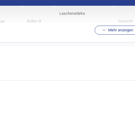
Laschenstärke
nge
Rollen Ø
Gewicht
innen
außen
Mehr anzeigen
m
10,16 mm
2,00 mm
2,00 mm
1,42 kg
chtsangabe erfolgt in Kg / 100 Rollen
leistungsindex gibt an, wie hoch die Laufleistung einer Kette im Vergleich zu der Standardk
al:
Preiswerte Standard Rollenkette.
bereich:
Leichtkrafträder & Mopeds , empfohlen bis 100 ccm.
ebene Anwendungsbereich ist nur ein ungefährer Richtwert, die Anforderungen 
Angaben des Fahrzeugherstellers!
chtwert ist
nicht
anwendbar auf leistungsmodifizierte Motorräder oder Rennmas