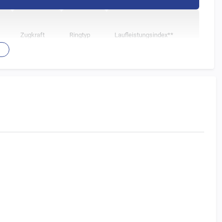
Zugkraft
Ringtyp
Laufleistungsindex**
3040 kg
-
1 fach
ette (1-fach) der jeweiligen Teilung ist.
an der Kette weichen von Modell zu Modell ab. Beachten Sie hierzu
chinen.