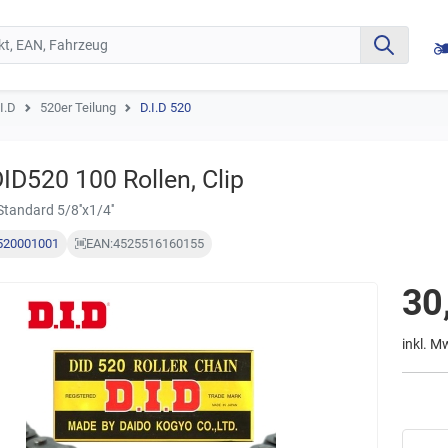
I.D
520er Teilung
D.I.D 520
DID520 100 Rollen, Clip
Standard 5/8''x1/4''
520001001
EAN:
4525516160155
30
inkl. M