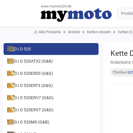
Alle Produkte
Antrieb
Ketten einzeln
Ketten D.
D.I.D 520
Kette 
D.I.D 520ATV2 (G&B)
Rollenkette 
Artikel:
62
D.I.D 520ERS3 (G&G)
D.I.D 520ERT3 (G&G)
D.I.D 520ERV7 (G&G)
D.I.D 520ERVT (G&G)
D.I.D 520MX (G&B)