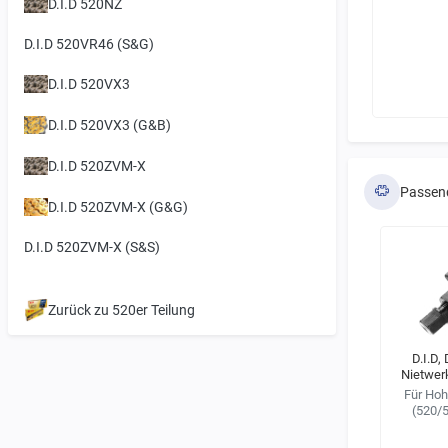
D.I.D 520NZ
D.I.D 520VR46 (S&G)
D.I.D 520VX3
D.I.D 520VX3 (G&B)
D.I.D 520ZVM-X
Passen
D.I.D 520ZVM-X (G&G)
D.I.D 520ZVM-X (S&S)
Zurück zu 520er Teilung
D.I.D,
Nietwe
Für Hoh
(520/