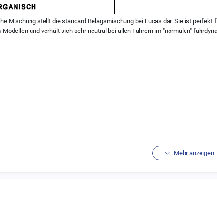
he Mischung stellt die standard Belagsmischung bei Lucas dar. Sie ist perfekt fü
Modellen und verhält sich sehr neutral bei allen Fahrern im "normalen" fahrdy
Mehr anzeigen
ika:
 mit Keramik-Underlayer zur Wärmedämmung
nsdauer
Scheiben verträglich
emsleistung, gutes Nassbremsverhalten
- und Hinterachse geeignet