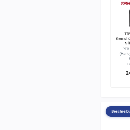
TR
Bremsflü
Si
PFB1
(Harle
T
2
Beschreib