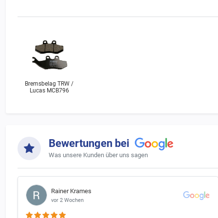
Hinweis 
Bitte bea
Sollte D
rechts un
Bremsbelag TRW /
Lucas MCB796
Bewertungen bei
Was unsere Kunden über uns sagen
Rainer Krames
vor 2 Wochen