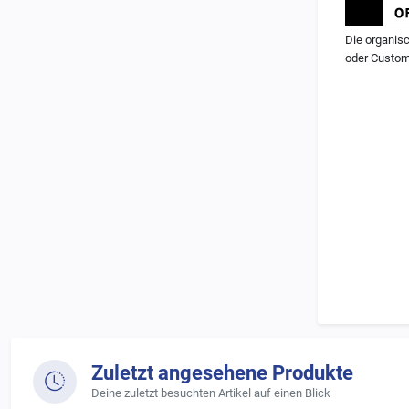
Die organisc
oder Custom-
Charakterist
-
organisch
-
hohe Lebe
-
auf allen 
Zuletzt angesehene Produkte
-
solide Br
Deine zuletzt besuchten Artikel auf einen Blick
-
für Vorder