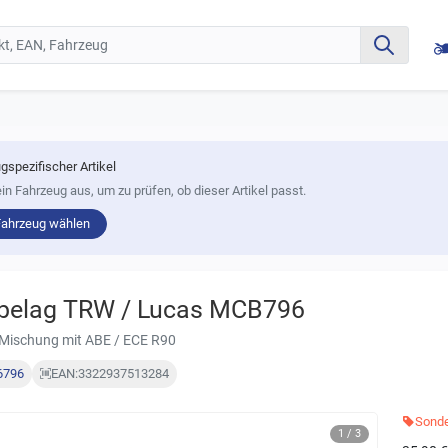
gspezifischer Artikel
in Fahrzeug aus, um zu prüfen, ob dieser Artikel passt.
Fahrzeug wählen
belag TRW / Lucas MCB796
Mischung mit ABE / ECE R90
6796
EAN:
3322937513284
Sonde
1 / 3