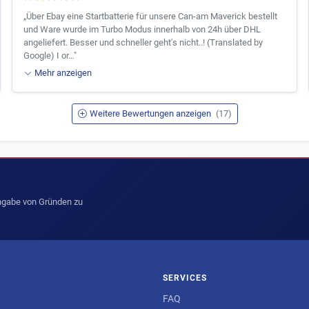
„Über Ebay eine Startbatterie für unsere Can-am Maverick bestellt
und Ware wurde im Turbo Modus innerhalb von 24h über DHL
angeliefert. Besser und schneller geht's nicht..! (Translated by
Google) I or…"
Mehr anzeigen
Weitere Bewertungen anzeigen
(17)
Angabe von Gründen zu
SERVICES
FAQ