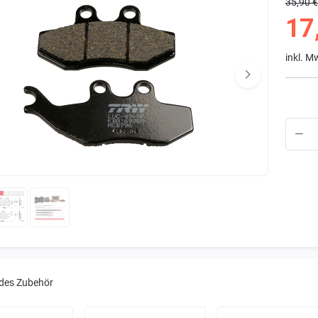
35,90 
17
inkl. M
des Zubehör