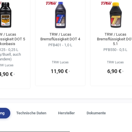
W / Lucas
TRW / Lucas
TRW / Lucas
ssigkeit DOT 5
Bremsflüssigkeit DOT 4
Bremsflüssigkeit DO
likonbasis
5.1
PFB401 - 1,0 L
25 - 0,25 L
PFB550 - 0,5 L
y/Buell, auch
andere)
TRW Lucas
TRW Lucas
RW Lucas
11,90 €
6,90 €
¹
¹
4,90 €
¹
ung
Technische Daten
Hersteller
Dokumente