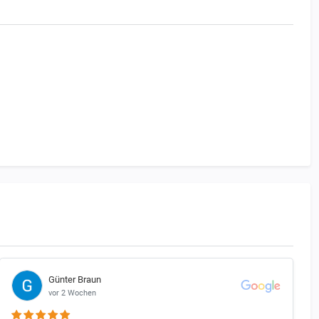
be gilt.
eläge. Ausnahmen bilden hier nur diejenigen Motorräder, die
Günter Braun
vor 2 Wochen