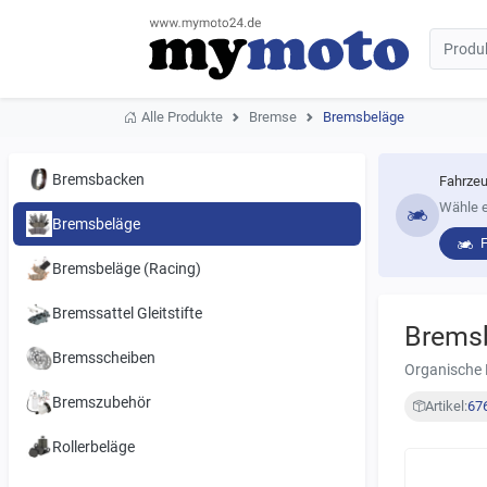
Alle Produkte
Bremse
Bremsbeläge
Bremsbacken
Fahrzeu
Wähle e
Bremsbeläge
Bremsbeläge (Racing)
Bremssattel Gleitstifte
Brems
Bremsscheiben
Organische 
Bremszubehör
Artikel:
67
Rollerbeläge