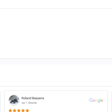
zu der benötigten Bestellmenge
chtet, dass 1 Satz Bremsbeläge beim Motorrad immer für EINE Bremsschei
ein Motorrad vorne 2 Bremsscheiben haben benötigst Du 2 Satz Bremsb
d links unterschiedliche Bremsbeläge nutzen.
Roland Baeyens
vor 1 Woche