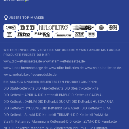
UNSERE TOP-MARKEN
WEITERE INFOS UND VERWEISE AUF UNSERE MYMOTO24.DE MOTORRAD
PRODUKTE FINDEST DU HIER
www.did-kettensaetze.de
www.afam-kettensaetze.de
·
·
www.lucas-bremsbelaege.de
www.nitro-batterien.de
www.shido-batterien.de
·
·
·
www.motorbike-pflegeprodukte.de
EIN AUSZUG UNSERER BELIEBTESTEN PRODUKTGRUPPEN:
DID Stahl-Kettenkits
DID Alu-Kettenkits
DID Stealth-Kettenkits
·
·
·
DID Kettenkit APRILIA
DID Kettenkit BMW
DID Kettenkit CAGIVA
·
·
·
DID Kettenkit DAELIM
DID Kettenkit DUCATI
DID Kettenkit HUSQVARNA
·
·
·
DID Kettenkit HYOSUNG
DID Kettenkit KAWASAKI
DID Kettenkit KTM
·
·
·
DID Kettenkit Suzuki
DID Kettenkit TRIUMPH
DID Kettenkit YAMAHA
·
·
·
Stealth Kettenrad
Aluminium Kettenrad
DID Ketten ZVM-X
DID Rennketten
·
·
·
·
NGK Zündkerzen standard
NGK Zündkerzen Iridium
HiFlo Luftfilter
·
·
·