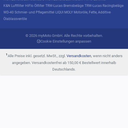
K&N Luftfilter
HiFlo Ölfilter
TRW-Lucas Bremsbeläge
TRW-Lucas Racingbeläge
·
·
·
·
WD-40 Schmier- und Pflegemittel
LIQUI MOLY Motoröle, Fette, Additive
·
·
Ölablassventile
© 2026 myMoto GmbH. Alle Rechte vorbehalten.
Cookie Einstellungen anpassen
¹
Alle Preise inkl. gesetzl. MwSt., zzgl.
Versandkosten
, wenn nicht anders
angegeben. Versandkostenfrei ab 150,00 € Bestellwert innerhalb
Deutschlands.