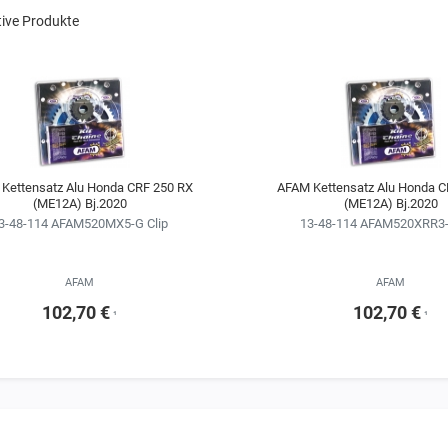
tive Produkte
Kettensatz Alu Honda CRF 250 RX
AFAM Kettensatz Alu Honda C
(ME12A) Bj.2020
(ME12A) Bj.2020
3-48-114 AFAM520MX5-G Clip
13-48-114 AFAM520XRR3-
AFAM
AFAM
102,70 €
102,70 €
¹
¹