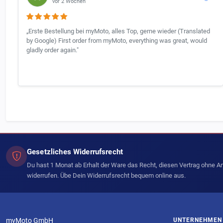
vor 2 Wochen
„Erste Bestellung bei myMoto, alles Top, gerne wieder (Translated
by Google) First order from myMoto, everything was great, would
gladly order again."
Gesetzliches Widerrufsrecht
Du hast 1 Monat ab Erhalt der Ware das Recht, diesen Vertrag ohne 
widerrufen. Übe Dein Widerrufsrecht bequem online aus.
myMoto GmbH
UNTERNEHMEN