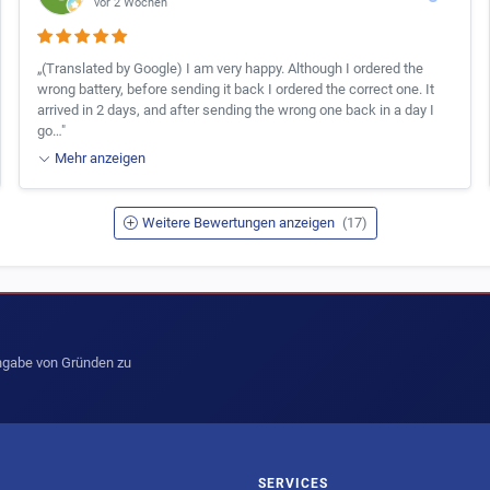
vor 2 Wochen
„(Translated by Google) I am very happy. Although I ordered the
wrong battery, before sending it back I ordered the correct one. It
arrived in 2 days, and after sending the wrong one back in a day I
go…"
Mehr anzeigen
Weitere Bewertungen anzeigen
(17)
Angabe von Gründen zu
SERVICES