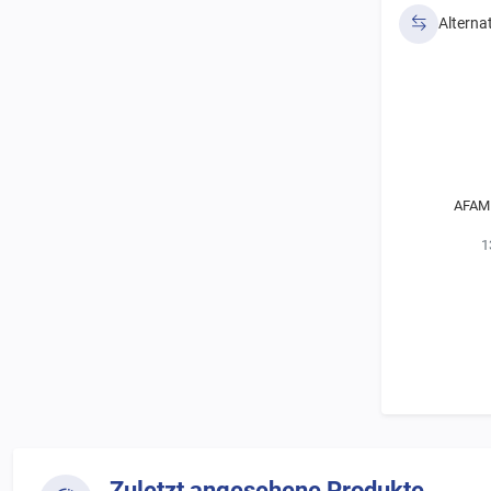
Alterna
AFAM 
1
Zuletzt angesehene Produkte