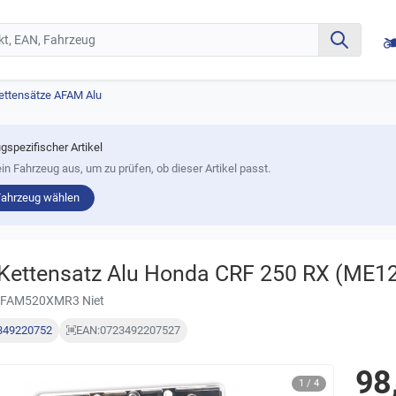
ettensätze AFAM Alu
gspezifischer Artikel
in Fahrzeug aus, um zu prüfen, ob dieser Artikel passt.
Fahrzeug wählen
ettensatz Alu Honda CRF 250 RX (ME12
AFAM520XMR3 Niet
349220752
EAN:
0723492207527
98
1 / 4