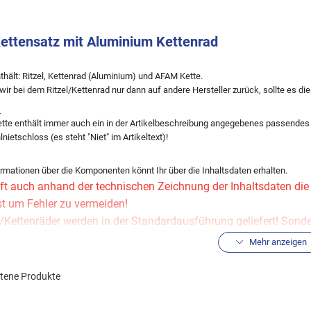
ttensatz mit Aluminium Kettenrad
thält: Ritzel, Kettenrad (Aluminium) und AFAM Kette.
 wir bei dem Ritzel/Kettenrad nur dann auf andere Hersteller zurück, sollte es d
:
te enthält immer auch ein in der Artikelbeschreibung angegebenes passendes Ke
nietschloss (es steht "Niet" im Artikeltext)!
rmationen über die Komponenten könnt Ihr über die Inhaltsdaten erhalten.
ft auch anhand der technischen Zeichnung der Inhaltsdaten die R
st um Fehler zu vermeiden!
el/Kettenräder werden in der Standardausführung geliefert! Son
der gesonderten Anfrage per Mail.
Mehr anzeigen
eine andere Übersetzung wünschen, könnt Ihr diese über den Kitkonfigurator ände
ltene Produkte
hlen, sich für die Kette im Kettensatz stets an der Erstausrüsterqualität zu orie
gebnisse der Fahrzeugsuche).