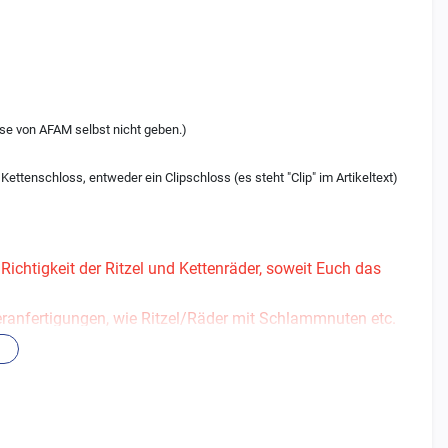
iese von AFAM selbst nicht geben.)
ttenschloss, entweder ein Clipschloss (es steht "Clip" im Artikeltext)
ichtigkeit der Ritzel und Kettenräder, soweit Euch das
deranfertigungen, wie Ritzel/Räder mit Schlammnuten etc.
rn.
ntieren