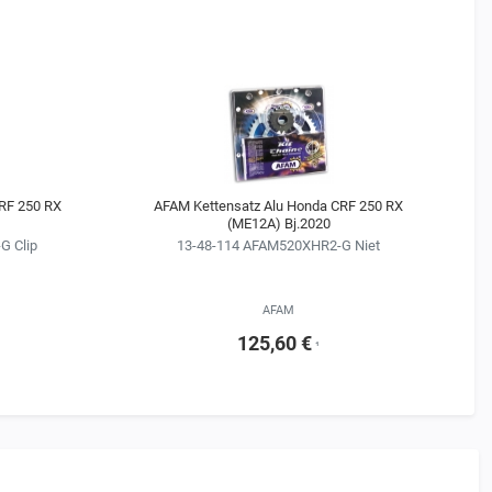
RF 250 RX
AFAM Kettensatz Alu Honda CRF 250 RX
(ME12A) Bj.2020
G Clip
13-48-114 AFAM520XHR2-G Niet
AFAM
125,60 €
¹