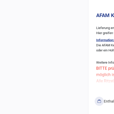
AFAM Ke
Lieferung en
Hier greifen
Information
Die AFAM Ket
oder ein Hohl
Weitere Info
BITTE prü
möglich i
Alle Ritz
bedürfen 
Solltet Ihr 
Entha
Wir empfe
(siehe Er