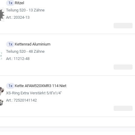
1x
Ritzel
Teilung 520 - 13 Zähne
Art.: 20324-13
1x
Kettenrad Aluminium
Teilung 520 - 48 Zähne
Art.: 11212-48
1x
Kette AFAM520XMR3 114 Niet
XS-Ring Extra Verstärkt 5/8''x1/4''
Art.: 72520141142