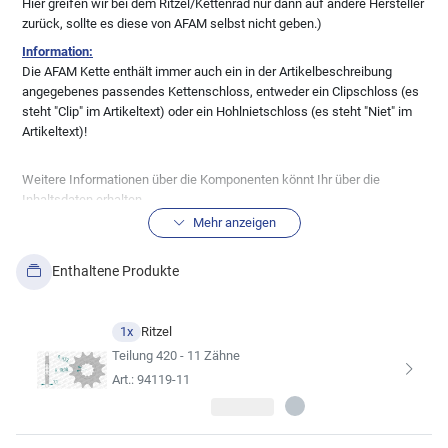
Hier greifen wir bei dem Ritzel/Kettenrad nur dann auf andere Hersteller
zurück, sollte es diese von AFAM selbst nicht geben.)
Information:
Die AFAM Kette enthält immer auch ein in der Artikelbeschreibung
angegebenes passendes Kettenschloss, entweder ein Clipschloss (es
steht "Clip" im Artikeltext) oder ein Hohlnietschloss (es steht "Niet" im
Artikeltext)!
Weitere Informationen über die Komponenten könnt Ihr über die
Inhaltsdaten erhalten.
BITTE prüft auch anhand der technischen Zeichnung der
Mehr anzeigen
Inhaltsdaten die Richtigkeit der Ritzel und Kettenräder,
soweit Euch das möglich ist um Fehler zu vermeiden!
Enthaltene Produkte
Alle Ritzel/Kettenräder werden in der
Standardausführung geliefert! Sonderanfertigungen, wie
1x
Ritzel
Ritzel/Räder mit Schlammnuten etc. bedürfen der
Teilung 420 - 11 Zähne
gesonderten Anfrage per Mail.
Art.: 94119-11
Solltet Ihr eine andere Übersetzung wünschen, könnt Ihr diese über den
Kitkonfigurator ändern.