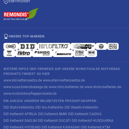
ZERTIFIZIERT
UNSERE TOP-MARKEN
WEITERE INFOS UND VERWEISE AUF UNSERE MYMOTO24.DE MOTORRAD
PRODUKTE FINDEST DU HIER
www.did-kettensaetze.de
www.afam-kettensaetze.de
·
·
www.lucas-bremsbelaege.de
www.nitro-batterien.de
www.shido-batterien.de
·
·
·
www.motorbike-pflegeprodukte.de
EIN AUSZUG UNSERER BELIEBTESTEN PRODUKTGRUPPEN:
DID Stahl-Kettenkits
DID Alu-Kettenkits
DID Stealth-Kettenkits
·
·
·
DID Kettenkit APRILIA
DID Kettenkit BMW
DID Kettenkit CAGIVA
·
·
·
DID Kettenkit DAELIM
DID Kettenkit DUCATI
DID Kettenkit HUSQVARNA
·
·
·
DID Kettenkit HYOSUNG
DID Kettenkit KAWASAKI
DID Kettenkit KTM
·
·
·