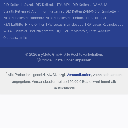
DID Kettenkit Suzuki
DID Kettenkit TRIUMPH
DID Kettenkit YAMAHA
·
·
·
Stealth Kettenrad
Aluminium Kettenrad
DID Ketten ZVM-X
DID Rennketten
·
·
·
·
NGK Zündkerzen standard
NGK Zündkerzen Iridium
HiFlo Luftfilter
·
·
·
K&N Luftfilter
HiFlo Ölfilter
TRW-Lucas Bremsbeläge
TRW-Lucas Racingbeläge
·
·
·
·
WD-40 Schmier- und Pflegemittel
LIQUI MOLY Motoröle, Fette, Additive
·
·
Ölablassventile
© 2026 myMoto GmbH. Alle Rechte vorbehalten.
Cookie Einstellungen anpassen
¹
Alle Preise inkl. gesetzl. MwSt., zzgl.
Versandkosten
, wenn nicht anders
angegeben. Versandkostenfrei ab 150,00 € Bestellwert innerhalb
Deutschlands.