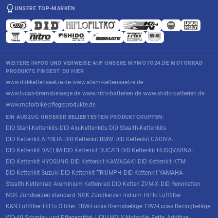
UNSERE TOP-MARKEN
WEITERE INFOS UND VERWEISE AUF UNSERE MYMOTO24.DE MOTORRAD
PRODUKTE FINDEST DU HIER
www.did-kettensaetze.de
www.afam-kettensaetze.de
·
·
www.lucas-bremsbelaege.de
www.nitro-batterien.de
www.shido-batterien.de
·
·
·
www.motorbike-pflegeprodukte.de
EIN AUSZUG UNSERER BELIEBTESTEN PRODUKTGRUPPEN:
DID Stahl-Kettenkits
DID Alu-Kettenkits
DID Stealth-Kettenkits
·
·
·
DID Kettenkit APRILIA
DID Kettenkit BMW
DID Kettenkit CAGIVA
·
·
·
DID Kettenkit DAELIM
DID Kettenkit DUCATI
DID Kettenkit HUSQVARNA
·
·
·
DID Kettenkit HYOSUNG
DID Kettenkit KAWASAKI
DID Kettenkit KTM
·
·
·
DID Kettenkit Suzuki
DID Kettenkit TRIUMPH
DID Kettenkit YAMAHA
·
·
·
Stealth Kettenrad
Aluminium Kettenrad
DID Ketten ZVM-X
DID Rennketten
·
·
·
·
NGK Zündkerzen standard
NGK Zündkerzen Iridium
HiFlo Luftfilter
·
·
·
K&N Luftfilter
HiFlo Ölfilter
TRW-Lucas Bremsbeläge
TRW-Lucas Racingbeläge
·
·
·
·
WD-40 Schmier- und Pflegemittel
LIQUI MOLY Motoröle, Fette, Additive