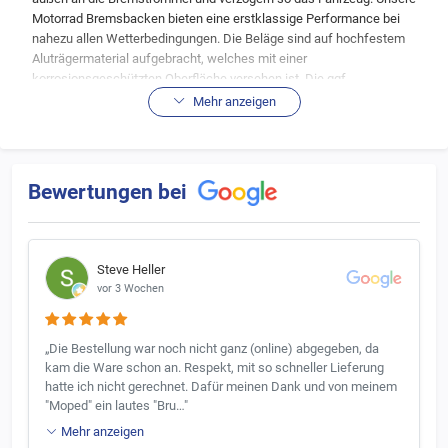
Motorrad Bremsbacken bieten eine erstklassige Performance bei
nahezu allen Wetterbedingungen. Die Beläge sind auf hochfestem
Aluträgermaterial aufgebracht, welches mit einer
korrosionsgeschützten Oberfläche versehen ist. Die ggf.
mitgelieferten Bremsenfedern sind aus speziellem Federnstahl und
Mehr anzeigen
haben somit eine lange Lebensdauer.
Symptome und Ursachen für defekte oder abgenutzte
Bremsbacken
Bewertungen bei
Die stetige Reibung nutzt den Belag auf den Bremsbacken deutlich
ab. Verringert sich die Bremsleistung, gibt es breits mechanische
Geräusche, so sollte man die Ursache schnellstmöglich beheben.
Aber abgenutzte oder schlecht abgebremste Beläge (z.B. verglaste
Steve Heller
Beläge) müssen ersetzt werden, ggf. muss auch die Bremstrommel
vor 3 Wochen
abgeschliffen werden.
myMoto bietet Ihnen nur hochwertige Verschleißteile
„Die Bestellung war noch nicht ganz (online) abgegeben, da
Sie haben abgenutzte Bremsteile und brauchen neue
kam die Ware schon an. Respekt, mit so schneller Lieferung
Bremsbacken? Bei uns erhalten Sie hochwertiges Material passend
hatte ich nicht gerechnet. Dafür meinen Dank und von meinem
zu Ihrem ausgewählten Fahrzeug. Wir führen ausschließlich
"Moped" ein lautes "Bru…"
Markenprodukte und bieten Ihnen diese zu einem fairen Onlinepreis
an und versenden direkt zu Ihnen nach Haus ohne das Sie das Haus
Mehr anzeigen