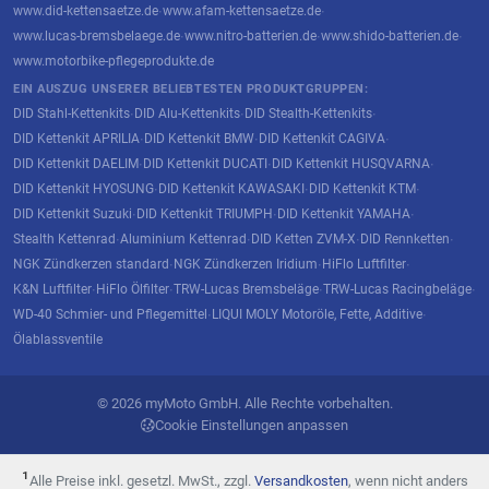
www.did-kettensaetze.de
www.afam-kettensaetze.de
·
·
www.lucas-bremsbelaege.de
www.nitro-batterien.de
www.shido-batterien.de
·
·
·
www.motorbike-pflegeprodukte.de
EIN AUSZUG UNSERER BELIEBTESTEN PRODUKTGRUPPEN:
DID Stahl-Kettenkits
DID Alu-Kettenkits
DID Stealth-Kettenkits
·
·
·
DID Kettenkit APRILIA
DID Kettenkit BMW
DID Kettenkit CAGIVA
·
·
·
DID Kettenkit DAELIM
DID Kettenkit DUCATI
DID Kettenkit HUSQVARNA
·
·
·
DID Kettenkit HYOSUNG
DID Kettenkit KAWASAKI
DID Kettenkit KTM
·
·
·
DID Kettenkit Suzuki
DID Kettenkit TRIUMPH
DID Kettenkit YAMAHA
·
·
·
Stealth Kettenrad
Aluminium Kettenrad
DID Ketten ZVM-X
DID Rennketten
·
·
·
·
NGK Zündkerzen standard
NGK Zündkerzen Iridium
HiFlo Luftfilter
·
·
·
K&N Luftfilter
HiFlo Ölfilter
TRW-Lucas Bremsbeläge
TRW-Lucas Racingbeläge
·
·
·
·
WD-40 Schmier- und Pflegemittel
LIQUI MOLY Motoröle, Fette, Additive
·
·
Ölablassventile
© 2026 myMoto GmbH. Alle Rechte vorbehalten.
Cookie Einstellungen anpassen
¹
Alle Preise inkl. gesetzl. MwSt., zzgl.
Versandkosten
, wenn nicht anders