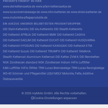
PRODUKTE FINDEST DU HIER
www.did-kettensaetze.de
www.afam-kettensaetze.de
·
·
www.lucas-bremsbelaege.de
www.nitro-batterien.de
www.shido-batterien.de
·
·
·
www.motorbike-pflegeprodukte.de
EIN AUSZUG UNSERER BELIEBTESTEN PRODUKTGRUPPEN:
DID Stahl-Kettenkits
DID Alu-Kettenkits
DID Stealth-Kettenkits
·
·
·
DID Kettenkit APRILIA
DID Kettenkit BMW
DID Kettenkit CAGIVA
·
·
·
DID Kettenkit DAELIM
DID Kettenkit DUCATI
DID Kettenkit HUSQVARNA
·
·
·
DID Kettenkit HYOSUNG
DID Kettenkit KAWASAKI
DID Kettenkit KTM
·
·
·
DID Kettenkit Suzuki
DID Kettenkit TRIUMPH
DID Kettenkit YAMAHA
·
·
·
Stealth Kettenrad
Aluminium Kettenrad
DID Ketten ZVM-X
DID Rennketten
·
·
·
·
NGK Zündkerzen standard
NGK Zündkerzen Iridium
HiFlo Luftfilter
·
·
·
K&N Luftfilter
HiFlo Ölfilter
TRW-Lucas Bremsbeläge
TRW-Lucas Racingbeläge
·
·
·
·
WD-40 Schmier- und Pflegemittel
LIQUI MOLY Motoröle, Fette, Additive
·
·
Ölablassventile
© 2026 myMoto GmbH. Alle Rechte vorbehalten.
Cookie Einstellungen anpassen