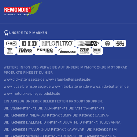
UNSERE TOP-MARKEN
WEITERE INFOS UND VERWEISE AUF UNSERE MYMOTO24.DE MOTORRAD
PRODUKTE FINDEST DU HIER
www.did-kettensaetze.de
www.afam-kettensaetze.de
·
·
www.lucas-bremsbelaege.de
www.nitro-batterien.de
www.shido-batterien.de
·
·
·
www.motorbike-pflegeprodukte.de
EIN AUSZUG UNSERER BELIEBTESTEN PRODUKTGRUPPEN:
DID Stahl-Kettenkits
DID Alu-Kettenkits
DID Stealth-Kettenkits
·
·
·
DID Kettenkit APRILIA
DID Kettenkit BMW
DID Kettenkit CAGIVA
·
·
·
DID Kettenkit DAELIM
DID Kettenkit DUCATI
DID Kettenkit HUSQVARNA
·
·
·
DID Kettenkit HYOSUNG
DID Kettenkit KAWASAKI
DID Kettenkit KTM
·
·
·
DID Kettenkit Suzuki
DID Kettenkit TRIUMPH
DID Kettenkit YAMAHA
·
·
·