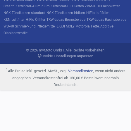
Stealth Kettenrad
Aluminium Kettenrad
DID Ketten ZVM-X
DID Rennketten
·
·
·
·
NGK Zündkerzen standard
NGK Zündkerzen Iridium
HiFlo Luftfilter
·
·
·
K&N Luftfilter
HiFlo Ölfilter
TRW-Lucas Bremsbeläge
TRW-Lucas Racingbeläge
·
·
·
·
WD-40 Schmier- und Pflegemittel
LIQUI MOLY Motoröle, Fette, Additive
·
·
Ölablassventile
© 2026 myMoto GmbH. Alle Rechte vorbehalten.
Cookie Einstellungen anpassen
¹
Alle Preise inkl. gesetzl. MwSt., zzgl.
Versandkosten
, wenn nicht anders
angegeben. Versandkostenfrei ab 150,00 € Bestellwert innerhalb
Deutschlands.