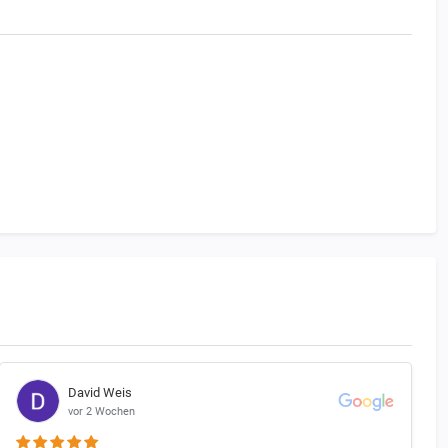
be gilt.
e. Ausnahmen bilden hier nur diejenigen Motorräder, die
David Weis
vor 2 Wochen