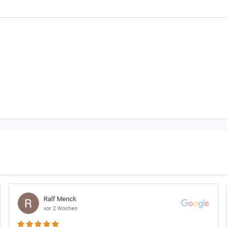
zu der benötigten Bestellmenge
chtet, dass 1 Satz Bremsbeläge beim Motorrad immer für EINE Bremsschei
in Motorrad vorne 2 Bremsscheiben haben benötigst Du 2 Satz Bremsbeläg
d links unterschiedliche Bremsbeläge nutzen.
Ralf Menck
vor 2 Wochen