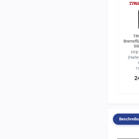
TR
Bremsflü
Si
PFB1
(Harle
T
2
Beschreib