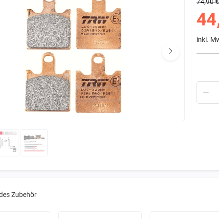
74,90 
44
inkl. M
des Zubehör