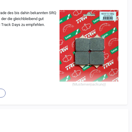
grade des bis dahin bekannten SRQ
der die gleichbleibend gut
i Track Days zu empfehlen.
(Musterverpackung)
er Einheit verschmolzen)
üheren SRQ)