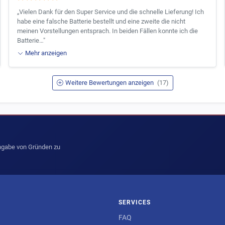
„Vielen Dank für den Super Service und die schnelle Lieferung! Ich
habe eine falsche Batterie bestellt und eine zweite die nicht
meinen Vorstellungen entsprach. In beiden Fällen konnte ich die
Batterie…"
Mehr anzeigen
Weitere Bewertungen anzeigen
(17)
Angabe von Gründen zu
SERVICES
FAQ