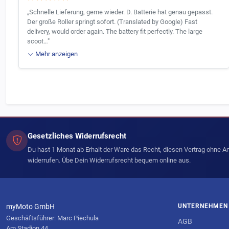
„Schnelle Lieferung, gerne wieder. D. Batterie hat genau gepasst.
Der große Roller springt sofort. (Translated by Google) Fast
delivery, would order again. The battery fit perfectly. The large
scoot…"
Mehr anzeigen
Gesetzliches Widerrufsrecht
Du hast 1 Monat ab Erhalt der Ware das Recht, diesen Vertrag ohne 
widerrufen. Übe Dein Widerrufsrecht bequem online aus.
myMoto GmbH
UNTERNEHMEN
Geschäftsführer: Marc Piechula
AGB
Am Stadion 44