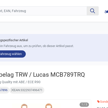
gspezifischer Artikel
in Fahrzeug aus, um zu prüfen, ob dieser Artikel passt.
Fahrzeug wählen
belag TRW / Lucas MCB789TRQ
g Quality mit ABE / ECE R90
67896
EAN:
3322937496471
Sonde
1 / 3