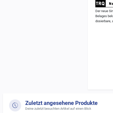
Der neue Si
Belages bek
dosierbare,
Charakterist
-
vollmetall
-
Höhere Bre
-
geringe Ha
-
Leichtes E
Zuletzt angesehene Produkte
-
für Hochle
Deine zuletzt besuchten Artikel auf einen Blick