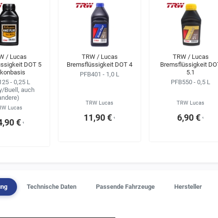
W / Lucas
TRW / Lucas
TRW / Lucas
ssigkeit DOT 5
Bremsflüssigkeit DOT 4
Bremsflüssigkeit DO
likonbasis
5.1
PFB401 - 1,0 L
25 - 0,25 L
PFB550 - 0,5 L
y/Buell, auch
andere)
TRW Lucas
TRW Lucas
RW Lucas
11,90 €
6,90 €
¹
¹
4,90 €
¹
ung
Technische Daten
Passende Fahrzeuge
Hersteller