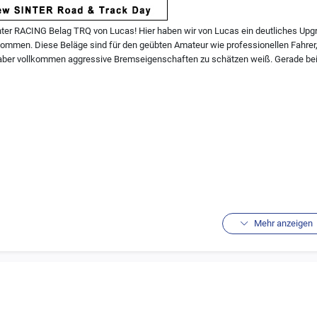
nter RACING Belag TRQ von Lucas! Hier haben wir von Lucas ein deutliches Up
ommen. Diese Beläge sind für den geübten Amateur wie professionellen Fahrer, 
 aber vollkommen aggressive Bremseigenschaften zu schätzen weiß. Gerade be
Mehr anzeigen
ika:
ischer Sinterbelag (sprich versch. Metalle werden unter hoher Temperatur zu ein
msleistung durch einen höheren und stabileren Reibwert (im Vergleich zum fr
ndkraft notwendig, direktes Ansprechen
infahren jedoch für optimale Performance empfohlen
istungseinsätze hervorragend geeignet