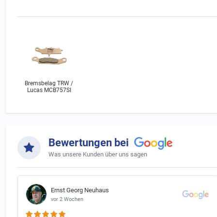
Hinweis 
Bitte bea
Sollte De
rechts un
Bremsbelag TRW /
Lucas MCB757SI
Bewertungen bei
Was unsere Kunden über uns sagen
Ernst Georg Neuhaus
vor 2 Wochen