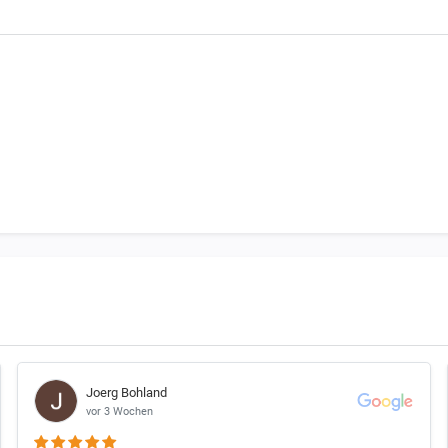
zu der benötigten Bestellmenge
chtet, dass 1 Satz Bremsbeläge beim Motorrad immer für EINE Bremsschei
in Motorrad vorne 2 Bremsscheiben haben benötigst Du 2 Satz Bremsbeläg
d links unterschiedliche Bremsbeläge nutzen.
Joerg Bohland
vor 3 Wochen