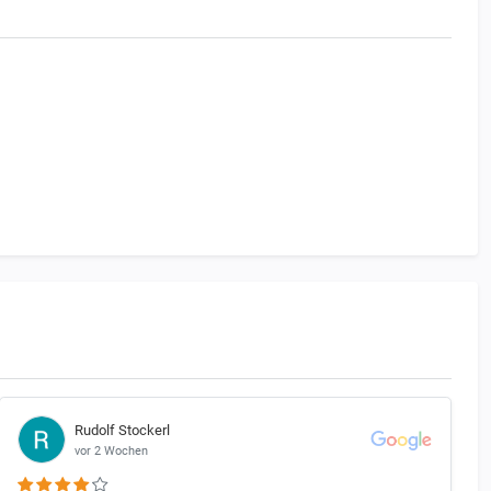
be gilt.
e. Ausnahmen bilden hier nur diejenigen Motorräder, die
Rudolf Stockerl
vor 2 Wochen