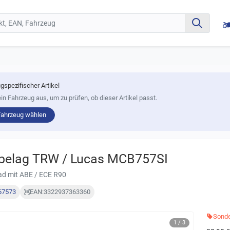
gspezifischer Artikel
in Fahrzeug aus, um zu prüfen, ob dieser Artikel passt.
Fahrzeug wählen
belag TRW / Lucas MCB757SI
oad mit ABE / ECE R90
67573
EAN:
3322937363360
Sonde
1 / 3