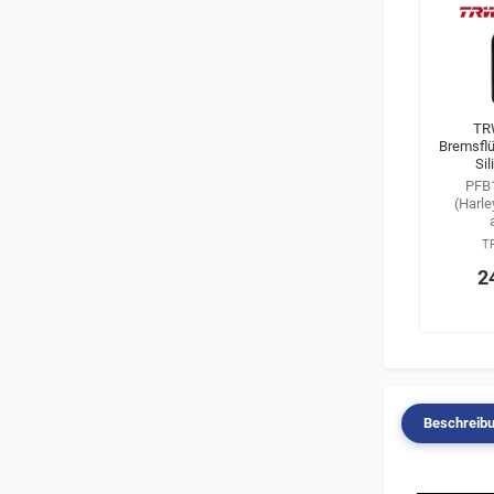
TR
Bremsflü
Si
PFB1
(Harle
T
2
Beschreib