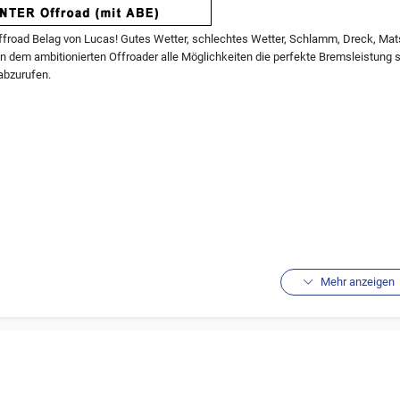
ffroad Belag von Lucas! Gutes Wetter, schlechtes Wetter, Schlamm, Dreck, Mats
n dem ambitionierten Offroader alle Möglichkeiten die perfekte Bremsleistung 
abzurufen.
Mehr anzeigen
ika:
ischer Sinterbelag (sprich versch. Metalle werden unter hoher Temperatur zu ei
zeit auch bei Nässe
ibverhalten
er Einsatz im Offroadbereich
alle Arten von Quads