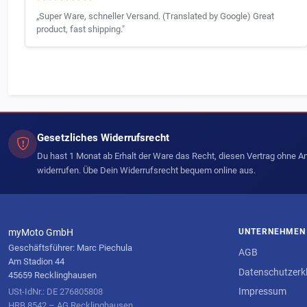
„Super Ware, schneller Versand. (Translated by Google) Great
product, fast shipping."
Gesetzliches Widerrufsrecht
Du hast 1 Monat ab Erhalt der Ware das Recht, diesen Vertrag ohne 
widerrufen. Übe Dein Widerrufsrecht bequem online aus.
myMoto GmbH
UNTERNEHMEN
Geschäftsführer: Marc Piechula
AGB
Am Stadion 44
Datenschutzerk
45659 Recklinghausen
Impressum
USt-IdNr.: DE 276805808
HRB 8542 – AG Recklinghausen