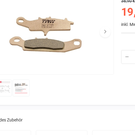
38,90 
19
inkl. M
des Zubehör