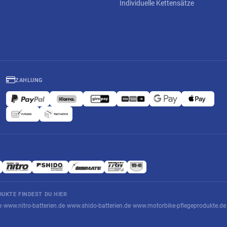
Individuelle Kettensätze
ZAHLUNG
UKTE FINDEST DU HIER
e
www.nitro-batterien.de
www.shido-batterien.de
www.motorbike-pflegeprodukte.de
·
·
·