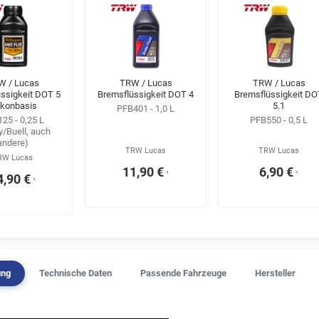
W / Lucas
TRW / Lucas
TRW / Lucas
ssigkeit DOT 5
Bremsflüssigkeit DOT 4
Bremsflüssigkeit DO
likonbasis
5.1
PFB401 - 1,0 L
25 - 0,25 L
PFB550 - 0,5 L
y/Buell, auch
andere)
TRW Lucas
TRW Lucas
RW Lucas
11,90 €
6,90 €
¹
¹
4,90 €
¹
ung
Technische Daten
Passende Fahrzeuge
Hersteller