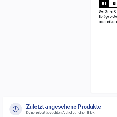
Der Sinter O
Beläge biete
Road Bikes 
Charakterist
-
vollmetall
-
gute Stand
-
solides Re
Zuletzt angesehene Produkte
-
vielfältig
Deine zuletzt besuchten Artikel auf einen Blick
-
ideal für 