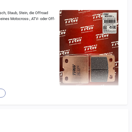
ch, Staub, Stein, die Offroad
seines Motocross-, ATV- oder Off-
(Musterverpackung)
ner Einheit verschmolzen) ohne Antikorrosionslack