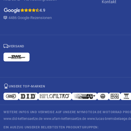
Kontakt
4.9
4486 Google-Rezensionen
VERSAND
UNSERE TOP-MARKEN
WEITERE INFOS UND VERWEISE AUF UNSERE MYMOTO24.DE MOTORRAD PROD
www.did-kettensaetze.de
www.afam-kettensaetze.de
www.lucas-bremsbelaege.d
·
·
EIN AUSZUG UNSERER BELIEBTESTEN PRODUKTGRUPPEN: