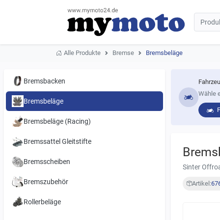
Alle Produkte
Bremse
Bremsbeläge
Bremsbacken
Fahrzeu
Wähle e
Bremsbeläge
Bremsbeläge (Racing)
Bremssattel Gleitstifte
Brems
Bremsscheiben
Sinter Offr
Bremszubehör
Artikel:
67
Rollerbeläge