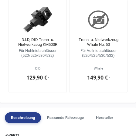
D.I.D, DID Trenn- u.
Trenn- u. Nietwerkzeug
Nietwerkzeug KM500R
Whale No. 50
Für Hohlnietschlösser
Für Vollnietschlösser
(520/525/530/532)
(520/525/530/532)
DID
Whale
129,90 €
149,90 €
¹
¹
Beschreibung
Passende Fahrzeuge
Hersteller
#WERT!