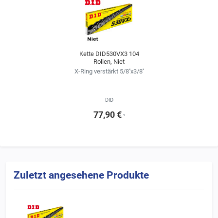
Hauptmerkmal:
Exzellente Laufeigenschaften und erhöhte Lebensdaue
Anwendungsbereich:
Straße und Gelände, empfohlen bis 1100 ccm.
Der angegebene Anwendungsbereich ist nur ein ungefährer Richtwert, di
Modell zu Modell ab. Beachten Sie hierzu auch die Angaben des Fahrzeug
Kette DID530VX3 104
Rollen, Niet
Dieser Richtwert ist
nicht
anwendbar auf leistungsmodifizierte Motorräd
X-Ring verstärkt 5/8''x3/8''
DID
77,90 €
¹
Zuletzt angesehene Produkte