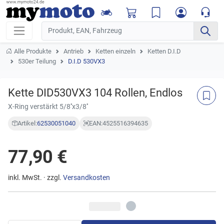
Alle Produkte
Antrieb
Ketten einzeln
Ketten D.I.D
530er Teilung
D.I.D 530VX3
Kette DID530VX3 104 Rollen, Endlos
X-Ring verstärkt 5/8''x3/8''
Artikel:
62530051040
EAN:
4525516394635
77,90 €
inkl. MwSt. · zzgl.
Versandkosten