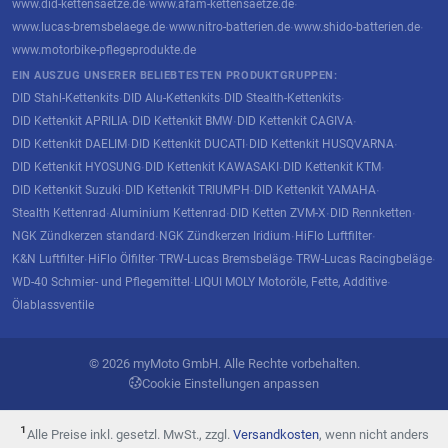
www.did-kettensaetze.de
www.afam-kettensaetze.de
·
·
www.lucas-bremsbelaege.de
www.nitro-batterien.de
www.shido-batterien.de
·
·
·
www.motorbike-pflegeprodukte.de
EIN AUSZUG UNSERER BELIEBTESTEN PRODUKTGRUPPEN:
DID Stahl-Kettenkits
DID Alu-Kettenkits
DID Stealth-Kettenkits
·
·
·
DID Kettenkit APRILIA
DID Kettenkit BMW
DID Kettenkit CAGIVA
·
·
·
DID Kettenkit DAELIM
DID Kettenkit DUCATI
DID Kettenkit HUSQVARNA
·
·
·
DID Kettenkit HYOSUNG
DID Kettenkit KAWASAKI
DID Kettenkit KTM
·
·
·
DID Kettenkit Suzuki
DID Kettenkit TRIUMPH
DID Kettenkit YAMAHA
·
·
·
Stealth Kettenrad
Aluminium Kettenrad
DID Ketten ZVM-X
DID Rennketten
·
·
·
·
NGK Zündkerzen standard
NGK Zündkerzen Iridium
HiFlo Luftfilter
·
·
·
K&N Luftfilter
HiFlo Ölfilter
TRW-Lucas Bremsbeläge
TRW-Lucas Racingbeläge
·
·
·
·
WD-40 Schmier- und Pflegemittel
LIQUI MOLY Motoröle, Fette, Additive
·
·
Ölablassventile
© 2026 myMoto GmbH. Alle Rechte vorbehalten.
Cookie Einstellungen anpassen
¹
Alle Preise inkl. gesetzl. MwSt., zzgl.
Versandkosten
, wenn nicht anders