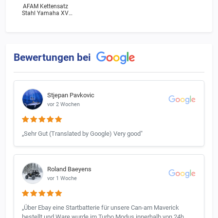
AFAM Kettensatz
Stahl Yamaha XV
250 N Virago (3LW)
Bj.1996
Bewertungen bei
Stjepan Pavkovic
vor 2 Wochen
„Sehr Gut (Translated by Google) Very good"
Roland Baeyens
vor 1 Woche
„Über Ebay eine Startbatterie für unsere Can-am Maverick
bestellt und Ware wurde im Turbo Modus innerhalb von 24h