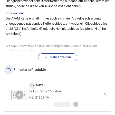
Hier greifen wir bei dem Ritzel/Kettenrad nur dann auf andere Hersteller
zurück, sollte es diese von AFAM selbst nicht geben.)
Information:
Die AFAM Kette enthält immer auch ein in der Artikelbeschreibung
angegebenes passendes Kettenschloss, entweder ein Clipschloss (es
steht "Clip" im Artikeltext) oder ein Hohlnietschloss (es steht "Niet" im
Artikeltext)!
Weitere Informationen über die Komponenten könnt Ihr über die
Inhaltsdaten erhalten.
BITTE prüft auch anhand der technischen Zeichnung der
Mehr anzeigen
Inhaltsdaten die Richtigkeit der Ritzel und Kettenräder,
soweit Euch das möglich ist um Fehler zu vermeiden!
Enthaltene Produkte
Alle Ritzel/Kettenräder werden in der
Standardausführung geliefert! Sonderanfertigungen, wie
1x
Ritzel
Ritzel/Räder mit Schlammnuten etc. bedürfen der
Teilung 520 - 16 Zähne
gesonderten Anfrage per Mail.
Art.: 21301-16
Solltet Ihr eine andere Übersetzung wünschen, könnt Ihr diese über den
Kitkonfigurator ändern.