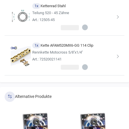
Wir empfehlen, sich für die Kette im Kettensatz stets an der
1x
Kettenrad Stahl
Erstausrüsterqualität zu orientieren
Teilung 520 - 45 Zähne
(siehe Ergebnisse der Fahrzeugsuche).
Art.: 12505-45
1x
Kette AFAM520MX6-GG 114 Clip
Rennkette Motocross 5/8''x1/4''
Art.: 72520021141
Alternative Produkte