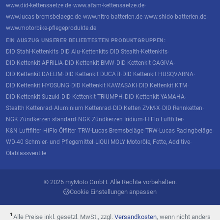
www.did-kettensaetze.de
www.afam-kettensaetze.de
·
·
www.lucas-bremsbelaege.de
www.nitro-batterien.de
www.shido-batterien.de
·
·
·
www.motorbike-pflegeprodukte.de
EIN AUSZUG UNSERER BELIEBTESTEN PRODUKTGRUPPEN:
DID Stahl-Kettenkits
DID Alu-Kettenkits
DID Stealth-Kettenkits
·
·
·
DID Kettenkit APRILIA
DID Kettenkit BMW
DID Kettenkit CAGIVA
·
·
·
DID Kettenkit DAELIM
DID Kettenkit DUCATI
DID Kettenkit HUSQVARNA
·
·
·
DID Kettenkit HYOSUNG
DID Kettenkit KAWASAKI
DID Kettenkit KTM
·
·
·
DID Kettenkit Suzuki
DID Kettenkit TRIUMPH
DID Kettenkit YAMAHA
·
·
·
Stealth Kettenrad
Aluminium Kettenrad
DID Ketten ZVM-X
DID Rennketten
·
·
·
·
NGK Zündkerzen standard
NGK Zündkerzen Iridium
HiFlo Luftfilter
·
·
·
K&N Luftfilter
HiFlo Ölfilter
TRW-Lucas Bremsbeläge
TRW-Lucas Racingbeläge
·
·
·
·
WD-40 Schmier- und Pflegemittel
LIQUI MOLY Motoröle, Fette, Additive
·
·
Ölablassventile
© 2026 myMoto GmbH. Alle Rechte vorbehalten.
Cookie Einstellungen anpassen
¹
Alle Preise inkl. gesetzl. MwSt., zzgl.
Versandkosten
, wenn nicht anders