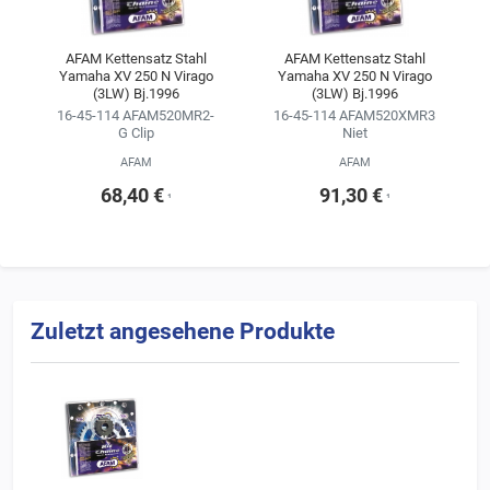
AFAM Kettensatz Stahl
AFAM Kettensatz Stahl
Yamaha XV 250 N Virago
Yamaha XV 250 N Virago
(3LW) Bj.1996
(3LW) Bj.1996
16-45-114 AFAM520MR2-
16-45-114 AFAM520XMR3
G Clip
Niet
AFAM
AFAM
68,40 €
91,30 €
¹
¹
Zuletzt angesehene Produkte