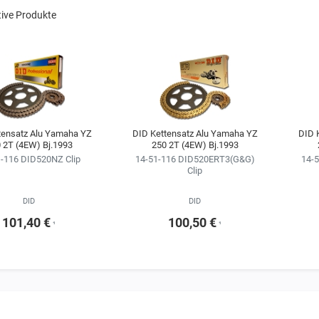
tive Produkte
tensatz Alu Yamaha YZ
DID Kettensatz Alu Yamaha YZ
DID 
 2T (4EW) Bj.1993
250 2T (4EW) Bj.1993
-116 DID520NZ Clip
14-51-116 DID520ERT3(G&G)
14-
Clip
DID
DID
101,40 €
100,50 €
¹
¹