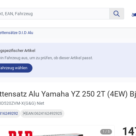
ettensätze D.I.D Alu
gspezifischer Artikel
in Fahrzeug aus, um zu prüfen, ob dieser Artikel passt.
Fahrzeug wählen
ttensatz Alu Yamaha YZ 250 2T (4EW) B
DID520ZVM-X(G&G) Niet
416249292
EAN:
0624162492925
14
1 / 5