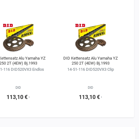
Kettensatz Alu Yamaha YZ
DID Kettensatz Alu Yamaha YZ
D
250 2T (4EW) Bj.1993
250 2T (4EW) Bj.1993
51-116 DID520VX3 Endlos
14-51-116 DID520VX3 Clip
DID
DID
113,10 €
113,10 €
¹
¹