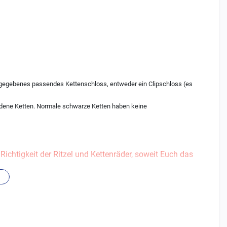
 angegebenes passendes Kettenschloss, entweder ein Clipschloss (es
ldene Ketten. Normale schwarze Ketten haben keine
ichtigkeit der Ritzel und Kettenräder, soweit Euch das
deranfertigungen, wie Ritzel/Räder mit Schlammnuten etc.
rn.