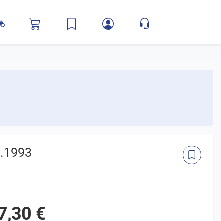
j.1993
7,30 €