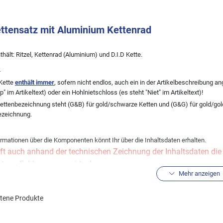
ettensatz mit Aluminium Kettenrad
thält: Ritzel, Kettenrad (Aluminium) und D.I.D Kette.
:
Kette
enthält immer
, sofern nicht endlos, auch ein in der Artikelbeschreibung
ip" im Artikeltext) oder ein Hohlnietschloss (es steht "Niet" im Artikeltext)!
Kettenbezeichnung steht (G&B) für gold/schwarze Ketten und (G&G) für gold/go
ezeichnung.
rmationen über die Komponenten könnt Ihr über die Inhaltsdaten erhalten.
ft auch anhand der technischen Zeichnung der Inhaltsdaten die R
st um Fehler zu vermeiden!
Mehr anzeigen
el/Kettenräder werden in der Standardausführung geliefert! Son
der gesonderten Anfrage per Mail.
ltene Produkte
eine andere Übersetzung wünschen, könnt Ihr diese über den Kitkonfigurator ände