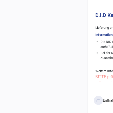
D.I.D K
Lieferung en
Information
Die DID 
steht "Cl
Bei der 
Zusatzb
Weitere Info
BITTE prü
möglich i
Alle Ritz
bedürfen 
Entha
Solltet Ihr 