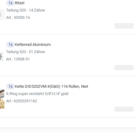
hlen, sich für die Kette im Kettensatz stets an der Erstausrüsterqualität zu orie
1x
Ritzel
gebnisse der Fahrzeugsuche).
Teilung 520 - 14 Zähne
Art.: 30300-14
1x
Kettenrad Aluminium
Teilung 520 - 51 Zähne
Art.: 13508-51
1x
Kette DID520ZVM-X(G&G) 116 Rollen, Niet
X-Ring super verstärkt 5/8''x1/4'' gold
Art.: 62520291162