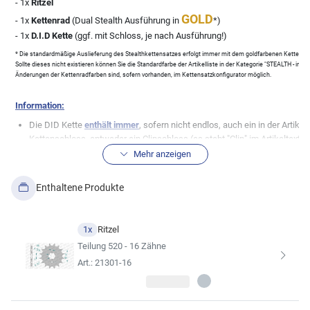
- 1x
Ritzel
GOLD
- 1x
Kettenrad
(Dual Stealth Ausführung in
*)
- 1x
D.I.D Kette
(ggf. mit Schloss, je nach Ausführung!)
* Die standardmäßige Auslieferung des Stealthkettensatzes erfolgt immer mit dem goldfarbenen Kettenrad, 
Sollte dieses nicht existieren können Sie die Standardfarbe der Artikelliste in der Kategorie "STEALTH - in
Änderungen der Kettenradfarben sind, sofern vorhanden, im Kettensatzkonfigurator möglich.
Information:
Die DID Kette
enthält immer
, sofern nicht endlos, auch ein in der Art
Kettenschloss, entweder ein Clipschloss (es steht "Clip" im Artikeltext) 
"Niet" im Artikeltext)!
Mehr anzeigen
Bei der Kettenbezeichnung steht (G&B) für gold/schwarze Ketten und (
schwarze Ketten haben keine Zusatzbezeichnung.
Enthaltene Produkte
Weitere Informationen über die Komponenten könnt Ihr über die Inhaltsdate
1x
Ritzel
BITTE prüft auch anhand der technischen Zeichnung der Inhaltsdaten die Ric
Teilung 520 - 16 Zähne
soweit Euch das möglich ist um Fehler zu vermeiden!
Art.: 21301-16
Solltet Ihr eine andere Übersetzung wünschen, könnt Ihr diese über den Kitk
Wir empfehlen, sich für die Kette im Kettensatz stets an der Erst
(siehe Ergebnisse der Fahrzeugsuc