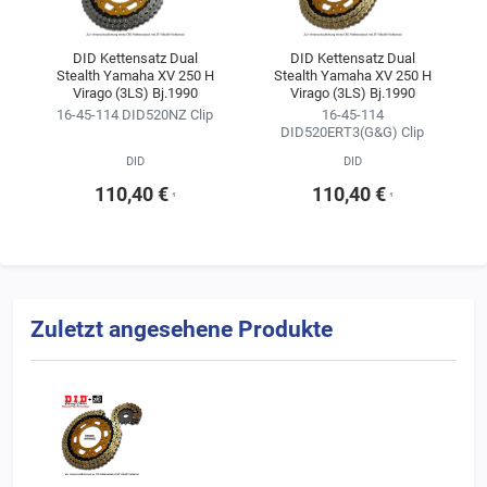
DID Kettensatz Dual
DID Kettensatz Dual
Stealth Yamaha XV 250 H
Stealth Yamaha XV 250 H
Virago (3LS) Bj.1990
Virago (3LS) Bj.1990
16-45-114 DID520NZ Clip
16-45-114
DID520ERT3(G&G) Clip
DID
DID
110,40 €
110,40 €
¹
¹
Zuletzt angesehene Produkte