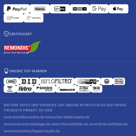
ZERTIFIZIERT
UNSERE TOP-MARKEN
WEITERE INFOS UND VERWEISE AUF UNSERE MYMOTO24.DE MOTORRAD
PRODUKTE FINDEST DU HIER
www.did-kettensaetze.de
www.afam-kettensaetze.de
·
·
www.lucas-bremsbelaege.de
www.nitro-batterien.de
www.shido-batterien.de
·
·
·
www.motorbike-pflegeprodukte.de